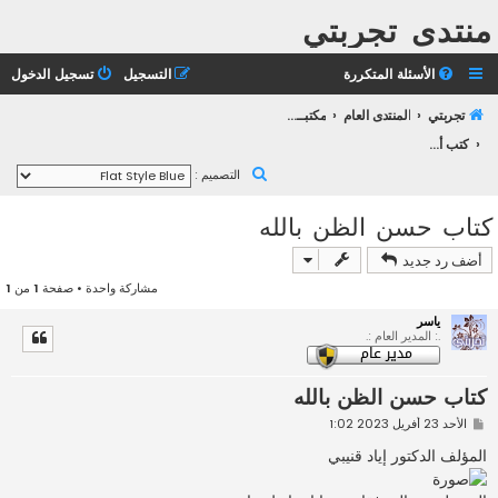
منتدى تجربتي
الأسئلة المتكررة
التسجيل
تسجيل الدخول
تجربتي
المنتدى العام
مكتبــة تجربتـــي
كتب أخرى
ب
التصميم :
ح
كتاب حسن الظن بالله
ث
أضف رد جديد
مشاركة واحدة • صفحة
1
من
1
ياسر
.: المدير العام :.
كتاب حسن الظن بالله
م
الأحد 23 أفريل 2023 1:02
ش
ا
المؤلف الدكتور إياد قنيبي
ر
ك
ة