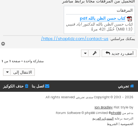
التحميل من المرفقات مجانا برابط مباشر
المرفقات
كتاب حسن الظن بالله.pdf
كتاب حسن الظن بالله للدكتور اياد قنيبي
(1.3 MiB) حُمِّل 421 مرةً
يمكنك مراسلتي:
https://shop4dz.com/contact-us/
أ
ع
أضف رد جديد
ل
ى
مشاركة واحدة • صفحة
1
من
1
الانتقال إلى
تجربتي
اتصل بنا
حذف الكوكيز
Copyright © 2013 - 2026 منتدى تجربتي All rights reserved.
Ian Bradley
Flat Style by
بدعم من
phpBB
® Forum Software © phpBB Limited
الترجمة برعاية
المنتديات العربية
الخصوصية
|
الشروط