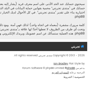
سيحتوي حسابك عند الحد الأدنى على اسم معرف فريد (يشار إليه بعد
حسابك في ”منتدى تجربتي“ محمية بقوانين حماية البيانات في البلد ال
اختيارية بناء على تقدير ”منتدى تجربتي“. في كل الأحوال لديك الخيار 
phpBB.
كلمة مرورك مشفرة (معماه في اتجاه واحد) لذلك فهي آمنة. ومع ذل
phpBB. هذه العملية ستسألك عن اسم عضويتك وبريدك الإلكتروني وبعد ذلك برنامج phpBB سينشئ لك كلمة مرور جديدة لكي تدخل بها إلى حسابك.
تجربتي
Copyright © 2013 - 2026 منتدى تجربتي All rights reserved.
Ian Bradley
Flat Style by
بدعم من
phpBB
® Forum Software © phpBB Limited
الترجمة برعاية
المنتديات العربية
الخصوصية
|
الشروط