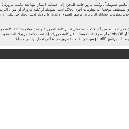
 بـاسم عضويتك)، وكلمة مرور خاصة للدخول إلى حسابك (يشار إليها بعد بـكلمة مرورك) و
ذي يستظيف موقعنا. أية معلومات أخرى بخلاف اسم عضويتك أو كلمة مرورك أو عنوان البريدي 
تحديد معلومات حسابك التي تريد عرضها للعموم. وعلاوة على ذلك لديك الخيار في تلقي أو عدم
ك فمن المستحسن أنك لا تعيد استعمال نفس كلمة المرور عبر عدة مواقع مختلفة. كلمة م
وتحت أي ظرف من الظروف لا تعطها أحدًا لها علاقة بـ”منتدى تجربتي“ أو phpBB أو أي طرف ثالث يسألك عن كلمة مرورك