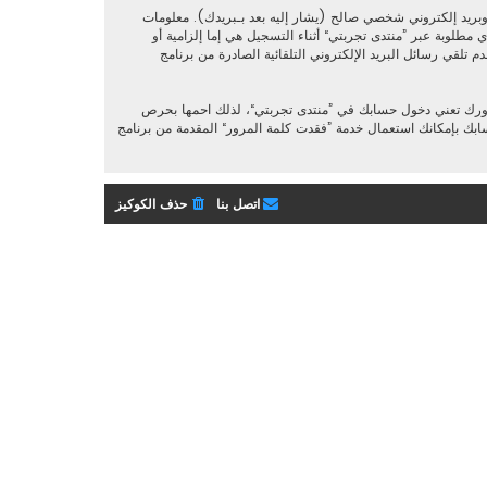
بريد إلكتروني شخصي صالح (يشار إليه بعد بـبريدك). معلومات
مطلوبة عبر ”منتدى تجربتي“ أثناء التسجيل هي إما إلزامية أو
 تلقي رسائل البريد الإلكتروني التلقائية الصادرة من برنامج
رورك تعني دخول حسابك في ”منتدى تجربتي“، لذلك احمها بحرص
. إذا فقدت كلمة مرورك الخاصة بحسابك بإمكانك استعمال خدمة ”فقدت كلمة المرور“ المقدمة من برنامج
اتصل بنا
حذف الكوكيز