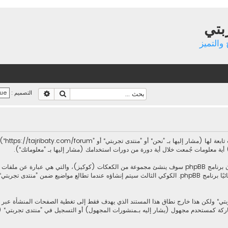
بتي
والتميز
بحث
بحث متقدم
التصميم :
معلوماتك تجمع بطريقين، أولًا عبر تصفح ”منتدى تجربتي“ سينتج عنه أن برنامج phpBB سوف ينشئ مجموعة من الكعك
يحتويات على تعريف المستخدم ومعرف جلسة مجهول، يعينهما لك تلقائيًا برنامج phpBB. الكوكي الثالث سيتم إنشاؤه ع
المشاركة كمستحدم مجهول (يشار إليه بـمنشورات المجهول) أو التسجيل في ”منتدى تجربتي