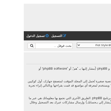
التسجيل
تسجيل الدخول
هذه الاتفاقية توضع تفاصيل كيف تستعمل ”منتدى تجربتي“ وأية شركات تابعة لها (مشار إليها بـ ”نحن“ أو ”منتدى تجربتي“ أو ”https://tajribaty.com/forum“) و phpBB (مشار إليها بـ ”هم“, أو ”phpBB software“ أو
ات (كوكيز)، والتي هي عبارة عن ملفات نصية صغيرة تُحمل إلى المجلد المؤقت لمتصفح جهازك، أول كوكيين
ندما تطالع مواضيع ضمن ”منتدى تجربتي“ ويستخدم لمعرفة أي مواضيع قد قمت بقراءتها وبالتالي إثراء تجربة
وربما ننشئ كوكيات خارجة عن برنامج phpBB عند تصفح ”منتدى تجربتي“ ولكن هذا خارج نطاق هذا المستند الذي يهدف فقط إلى تغطية الصفحات المنشأة عبر برنامج phpBB. الطريق الأخرى التي نجمع بها معلوماتك هي عبر ما
“ (يشار إلي بـحسابك) وإرسال مشاركات عبرك بعد التسجيل وخلال