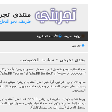
منتدى تجر
طريقك نحو النجاح 
روابط سريعة
الأسئلة المتكررة
تجربتي
منتدى تجربتي - سياسة الخصوصية
“www.phpbb.com” أو ”phpBB Limited“ أو ”phpBB Teams“) أية معلومات جُمعت خلال أية دورة من دورات استخدامك (مشار إليها بـ ”معلوماتك“).
المستخدم.
ترسله إلينا. هذا ربما يكون أحد هذه الأشياء وليس محصورًا فيها: 
تسجيل الدخول (يشار إليه بعد بـمشاركاتك).