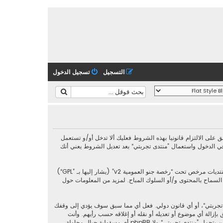
التسجيل
تسجيل الدخول
فق قانونيا على الشروط التالية، إذا كنت غير موافق على الالتزام قانونيا بهذه الشروط فعليك ألا تدخل أو/و تستعمل
ي الدخول واستعمال ”منتدى تجربتي“ بعد تعديل الشروط يعني أنك
رخصة جنو العمومية v2
” (يشار إليها بـ ”GPL“)
phpbb L ليست مسؤوله عن السماح و/أو عدم السماح بالمحتوى و/أو السلوك المباح. لمزيد من المعلومات حول
 تجربتي“، أو أي قانون دولي. فعل أي مما سبق سوف يؤدي إلى وقفك
إزالة أي موضوع أو تعديله أو نقله أو إغلاقه حسب رأيهم. وأنت
بصفتك مشتركا أو مستخدما توافق أن تخزن المعلومات المدخلة كلها سابقًا في قاعدة بيانات. وحيث أن هذه المعلومات لن تُـعرض إلى أي جهة ثالثة دون علمك، لن يتحمل ”منتدى تجربتي“ ولا phpBB أي مسؤولية حيال محاولة