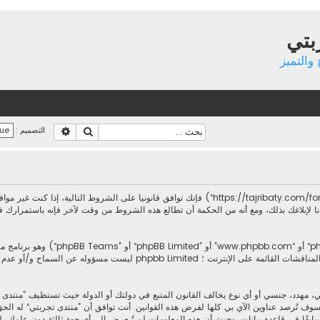
بتي
والتميز
بحث
بحث متقدم
التصميم :
بدخولك ”منتدى تجربتي“ (المشار إليها بـ”نحن“، ”منتدى تجربتي“, ”https://tajribaty.com/forum“) فإنك توا
لإبلاغك بذلك، ومع أنه من الحكمة أن تطالع هذه الشروط من وقت لآخر فإنه باستمرارك ف
.يسهل برنامج phpbb المناقشات القائمة على الإنترنت ؛ imited
، مهدد، جنسي أو أي نوع يخالف القانون المتبع في دولتك أو الدولة حيث تستظيف ”منتدى
وف تُرصد عناوين الآي بي كلها لفرض هذه القوانين. أنت توافق أن ”منتدى تجربتي“ له الحق ب