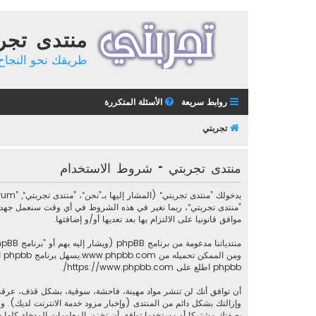
منتدى تجر
طريقك نحو النجاح 
روابط سريعة
الأسئلة المتكررة
تجربتي
منتدى تجربتي - شروط الاستخدام
”منتدى تجربتي“، ربما نغير في هذه الشروط في أي وقت سنعمل جهدنا 
موافق قانونيا على الالتزام بها بعد تعديها أو/و إضافتها.
منتدياتنا مدعومة من برنامج phpBB (ويشار إليه بهم أو ”برنامج phpBB“ أو “www.phpbb.com” أو ”phpBB Limited“ أو ”phpBB Teams“) وهو برنامج منتديات مرخص تحت “
ومن الممكن تحميله من
www.phpbb.com
phpbb اطلع على
https://www.phpbb.com/
.
أن توافق أنك لن تنشر مواد مهينة، فاحشة، سوقية، بشكل قذف، عرقي
وإزالتك بشكل دائم من المنتدى (وإخبار مزود خدمة الانترنت لديك). وس