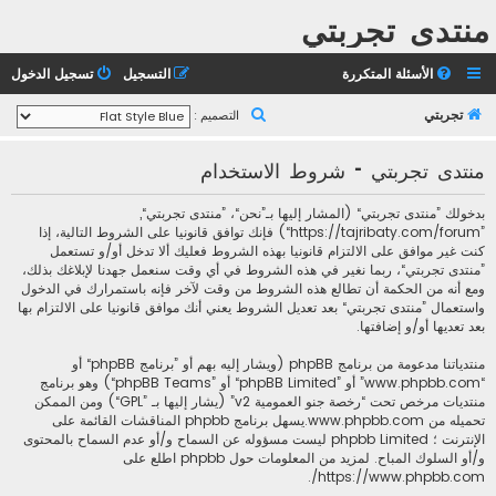
منتدى تجربتي
الأسئلة المتكررة
التسجيل
تسجيل الدخول
ب
تجربتي
التصميم :
ح
منتدى تجربتي - شروط الاستخدام
ث
بدخولك ”منتدى تجربتي“ (المشار إليها بـ”نحن“، ”منتدى تجربتي“,
”https://tajribaty.com/forum“) فإنك توافق قانونيا على الشروط التالية، إذا
كنت غير موافق على الالتزام قانونيا بهذه الشروط فعليك ألا تدخل أو/و تستعمل
”منتدى تجربتي“، ربما نغير في هذه الشروط في أي وقت سنعمل جهدنا لإبلاغك بذلك،
ومع أنه من الحكمة أن تطالع هذه الشروط من وقت لآخر فإنه باستمرارك في الدخول
واستعمال ”منتدى تجربتي“ بعد تعديل الشروط يعني أنك موافق قانونيا على الالتزام بها
بعد تعديها أو/و إضافتها.
منتدياتنا مدعومة من برنامج phpBB (ويشار إليه بهم أو ”برنامج phpBB“ أو
“www.phpbb.com” أو ”phpBB Limited“ أو ”phpBB Teams“) وهو برنامج
منتديات مرخص تحت “
رخصة جنو العمومية v2
” (يشار إليها بـ ”GPL“) ومن الممكن
تحميله من
www.phpbb.com
.يسهل برنامج phpbb المناقشات القائمة على
الإنترنت ؛ phpbb Limited ليست مسؤوله عن السماح و/أو عدم السماح بالمحتوى
و/أو السلوك المباح. لمزيد من المعلومات حول phpbb اطلع على
.
https://www.phpbb.com/