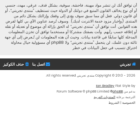
أن توافق أنك لن تنشر مواد مهينة، فاحشة، سوقية، بشكل قذف، عرقي، مهدد، جنسي
أو أي نوع يخالف القانون المتبع في دولتك أو الدولة حيث تستظيف ”منتدى تجربتي“، أو
أي قانون دولي. فعل أي مما سبق سوف يؤدي إلى وقفك وإزالتك بشكل دائم من
المنتدى (وإخبار مزود خدمة الانترنت لديك). وسوف تُرصد عناوين الآي بي كلها لفرض
هذه القوانين. أنت توافق أن ”منتدى تجربتي“ له الحق بإزالة أي موضوع أو تعديله أو نقله
أو إغلاقه حسب رأيهم. وأنت بصفتك مشتركا أو مستخدما توافق أن تخزن المعلومات
المدخلة كلها سابقًا في قاعدة بيانات. وحيث أن هذه المعلومات لن تُـعرض إلى أي جهة
ثالثة دون علمك، لن يتحمل ”منتدى تجربتي“ ولا phpBB أي مسؤولية حيال محاولة
اختراق تتسبب في جعل البيانات في خطر
تجربتي
اتصل بنا
حذف الكوكيز
Copyright © 2013 - 2026 منتدى تجربتي All rights reserved.
Ian Bradley
Flat Style by
بدعم من
phpBB
® Forum Software © phpBB Limited
الترجمة برعاية
المنتديات العربية
الخصوصية
|
الشروط