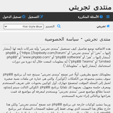
منتدى تجربتي
الأسئلة المتكررة
التسجيل
تسجيل الدخول
ب
تجربتي
التصميم :
ح
منتدى تجربتي - سياسة الخصوصية
ث
هذه الاتفاقية توضع تفاصيل كيف تستعمل ”منتدى تجربتي“ وأية شركات تابعة لها (مشار
إليها بـ ”نحن“ أو ”منتدى تجربتي“ أو ”https://tajribaty.com/forum“) و phpBB
(مشار إليها بـ ”هم“, أو ”phpBB software“ أو “www.phpbb.com” أو ”phpBB
Limited“ أو ”phpBB Teams“) أية معلومات جُمعت خلال أية دورة من دورات
استخدامك (مشار إليها بـ ”معلوماتك“).
معلوماتك تجمع بطريقين، أولًا عبر تصفح ”منتدى تجربتي“ سينتج عنه أن برنامج phpBB
سوف ينشئ مجموعة من الكعكات (كوكيز)، والتي هي عبارة عن ملفات نصية صغيرة
تُحمل إلى المجلد المؤقت لمتصفح جهازك، أول كوكيين يحتويات على تعريف المستخدم
ومعرف جلسة مجهول، يعينهما لك تلقائيًا برنامج phpBB. الكوكي الثالث سيتم إنشاؤه
عندما تطالع مواضيع ضمن ”منتدى تجربتي“ ويستخدم لمعرفة أي مواضيع قد قمت
بقراءتها وبالتالي إثراء تجربة المستخدم.
وربما ننشئ كوكيات خارجة عن برنامج phpBB عند تصفح ”منتدى تجربتي“ ولكن هذا
خارج نطاق هذا المستند الذي يهدف فقط إلى تغطية الصفحات المنشأة عبر برنامج
phpBB. الطريق الأخرى التي نجمع بها معلوماتك هي عبر ما ترسله إلينا. هذا ربما يكون