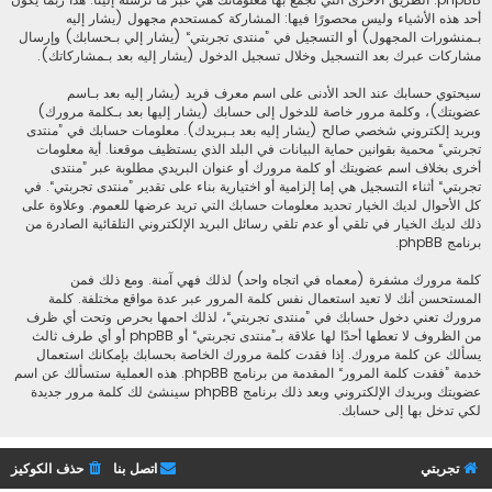
أحد هذه الأشياء وليس محصورًا فيها: المشاركة كمستحدم مجهول (يشار إليه
بـمنشورات المجهول) أو التسجيل في ”منتدى تجربتي“ (يشار إلي بـحسابك) وإرسال
مشاركات عبرك بعد التسجيل وخلال تسجيل الدخول (يشار إليه بعد بـمشاركاتك).
سيحتوي حسابك عند الحد الأدنى على اسم معرف فريد (يشار إليه بعد بـاسم
عضويتك)، وكلمة مرور خاصة للدخول إلى حسابك (يشار إليها بعد بـكلمة مرورك)
وبريد إلكتروني شخصي صالح (يشار إليه بعد بـبريدك). معلومات حسابك في ”منتدى
تجربتي“ محمية بقوانين حماية البيانات في البلد الذي يستظيف موقعنا. أية معلومات
أخرى بخلاف اسم عضويتك أو كلمة مرورك أو عنوان البريدي مطلوبة عبر ”منتدى
تجربتي“ أثناء التسجيل هي إما إلزامية أو اختيارية بناء على تقدير ”منتدى تجربتي“. في
كل الأحوال لديك الخيار تحديد معلومات حسابك التي تريد عرضها للعموم. وعلاوة على
ذلك لديك الخيار في تلقي أو عدم تلقي رسائل البريد الإلكتروني التلقائية الصادرة من
برنامج phpBB.
كلمة مرورك مشفرة (معماه في اتجاه واحد) لذلك فهي آمنة. ومع ذلك فمن
المستحسن أنك لا تعيد استعمال نفس كلمة المرور عبر عدة مواقع مختلفة. كلمة
مرورك تعني دخول حسابك في ”منتدى تجربتي“، لذلك احمها بحرص وتحت أي ظرف
من الظروف لا تعطها أحدًا لها علاقة بـ”منتدى تجربتي“ أو phpBB أو أي طرف ثالث
يسألك عن كلمة مرورك. إذا فقدت كلمة مرورك الخاصة بحسابك بإمكانك استعمال
خدمة ”فقدت كلمة المرور“ المقدمة من برنامج phpBB. هذه العملية ستسألك عن اسم
عضويتك وبريدك الإلكتروني وبعد ذلك برنامج phpBB سينشئ لك كلمة مرور جديدة
لكي تدخل بها إلى حسابك.
تجربتي
اتصل بنا
حذف الكوكيز