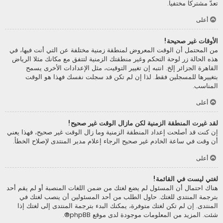
تعدّ مشتركا مختفيا.
أعلى
الأوقات غير صحيحة!
من المحتمل أن الوقت المعروض لمنطقة زمنية مختلفة عن التي أنت فيها، في
هذه الحالة زر لوحة التحكم وغير منطقتك الزمنية لتتفق مع مكانك مثلا الرياض
القاهرة الجزائر إلخ. انتبه إن تغيير التوقيت، مثل الإعدادات الأخرى يسمح
بتغييرها للمسجلين فقط. لذا إن لم تكن قد سجلت نفسك فهذا هو الوقت
المناسب.
أعلى
لقد غيرت المنطقة الزمنية لكن مازال الوقت غير صحيح!
إن كنت قد أصلحت إعداد المنطقة الزمنية وما زال الوقت غير صحيح، فهذا يعني
أن وقت في ساعة الخادم غير صحيح الرجاء إعلام مدير المنتدى لإصلاح الخطأ.
أعلى
لغتي ليست في القائمة!
هناك احتمال أن المسئول لم يضع لغتك من ضمن اللغات المنصبة أو لم يقم أحد
بترجمة المنتدى للغتك. حاول الطلب من أحد المسئولين أن ينصب لغتك في
المنتدى. إن لم تكن لغتك متوفرة، يمكنك البدء بترجمة المنتدى إلى لغتك إذا
شئت. المزيد من المعلومات موجودة لدى موقع
phpBB
®.