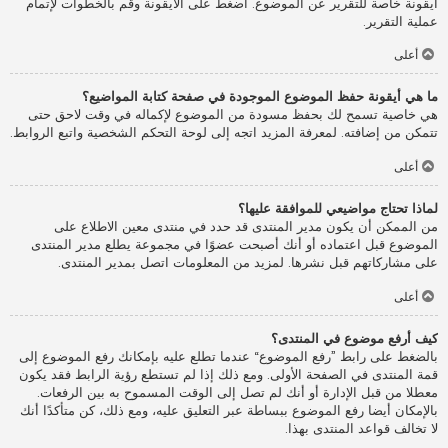
أيقونة خاصة للتقرير عن الموضوع. اضغط على الأيقونة وقم بالخطوات لإتمام
عملية التقرير.
أعلى
ما هي أيقونة حفظ الموضوع الموجودة في صفحة كتابة المواضيع؟
هي خاصية تسمح لك بحفظ مسودة من الموضوع لإكماله في وقت لاحق حتى
تتمكن من إضافته. لمعرفة المزيد اتجه إلى لوحة التحكم الشخصية واتبع الروابط.
أعلى
لماذا تحتاج مواضيعي للموافقة عليها؟
من الممكن أن يكون مدير المنتدى قد حدد في منتدى معين الاطلاع على
الموضوع قبل اعتماده أو أنك أصبحت عضوًا في مجموعة يطلع مدير المنتدى
على مشاركاتهم قبل نشرها. لمزيد من المعلومات اتصل بمدير المنتدى.
أعلى
كيف أرفع موضوع في المنتدى؟
بالضغط على رابط ”رفع الموضوع“ عندما تطلع عليه بإمكانك رفع الموضوع إلى
قمة المنتدى في الصفحة الأولى. ومع ذلك إذا لم تستطع رؤية الرابط فقد يكون
معطلا من قبل الإدارة أو أنك لم تصل إلى الوقت المسموح به بين الرفعات.
بالإمكان أيضا رفع الموضوع ببساطة عبر التعليق عليه، ومع ذلك، كن متأكدًا أنك
لا تخالف قواعد المنتدى بهذا.