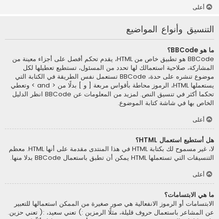
أعلى
التنسيق وأنواع المواضيع
ما هو BBCode؟
BBCode هو تطبيق خاص من HTML، يقدم تحكم أفصل على أجزاء معينة من
المشاركة، صلاحية استعمالك لها تحدد من المسئول، تستطيع تعطيلها لكل
موضوع تنشره على حدة، BBCode تستعمل نفس الطريقة في الكتابة التي
يستعملها HTML، الرموز محاطة بأقواس مربعة [ و ] بدلًا من < and > وتعطي
تحكما أكثر في تنسيق النص. لمزيد من المعلومات عن BBCode انظر الدليل
الخاص بها في شاشة كتابة الموضوع.
أعلى
هل أستطيع استعمال HTML؟
لا، غير مسموح لك بكتابة HTML في هذا المنتدى مقدمة على أنها HTML. معظم
التنسيقات التي تستعملها HTML يمكن أن تطبق باستعمال BBCode بدلا منها.
أعلى
ما هي الابتسامات؟
الابتسامات أو الرموز الانفعالية هي صور صغيرة من الممكن استعمالها للتعبير
عن المشاعر باستعمال حروف قليلة، مثلًا الرمزين :) تعني سعيد، :( تعني حزين.