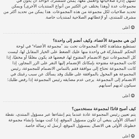
تسهل إدارة صلاحياتها والعمل معها، يمكن للمشترك الواحد أن يكون في
مجموعات عدة (وهذا يختلف عن الكثير من أنواع المنتديات الأخرى) ويمكن
تحديد صلاحيات لكل مجموعة من هذه المجموعات. هذا يمكن من تحديد أكثر من
مشرف للمنتدى، أو لإعطائهم الصلاحية لمنتديات خاصة.
أعلى
أين هي مجموعة الأعضاء، وكيف أنضم إلى واحدة؟
تستطيع مشاهدة كافة المجموعات تحت بند ”مجموعة الأعضاء“ في لوحة
التحكم. للمشاركة في واحدة منها عليك الضغط على الخيار المقابل لها، ليست
كل المجموعات تتيح الانضمام المفتوح لها، فبعضها قد يكون مغلقًا أو مخفيًا، إذا
كانت المجموعة مفتوحة بإمكانك الإنضمام إليها النقر على الزر المجاور، إذا
كانت المجموعة تحتاج إلى موافقة فقم بالتماس الانضمام للمجموعة، رئيس
المجموعة هو المخول بالموافقة على طلبك وقد يسألك عن سبب رغبتك في
الانضمام إلى المجموعة. يرجى عدم مضايقه رئيس المجموعة إذا رفض طلبك؛
سيكون لديهم أسبابهم.
أعلى
كيف أصبح قائدًا لمجموعة مستخدمين؟
يتم تعيين رئيس المجموعة عادة عندما يتم إنشاءها عبر مسؤول المنتدى، نقطة
اتصالك الأولى ينبغي أن تكون مسؤول الموقع، إذا كنت مهتما بإنشاء مجموعة
خطوتك الأولى هي الاتصال بمسؤول الموقع، أرسل له رسالة خاصة.
أعلى