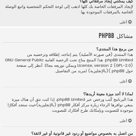
كيف يمكنني إيجاد مرفقاتي كلها؟
لإيجاد المرفقات الخاصة بك كلها اذهب إلى لوحة التحكم الشخصية واتبع الوصلة
الخاصة بالمرفقات الموجودة بها.
أعلى
مشاكل phpBB
من برمج هذا المنتدى؟
هذا المنتدى (في صورته الأصلية) يتم إنتاجه، إطلاقه وترخصيه من
phpBB Limited
. هذا المنتج متاح تحت الرخصة العامة GNU General Public
License, version 2 (GPL-2.0) ويمكن توزيعه مجانًا. أنظر إلى صفحة
حول phpBB )(بالإنجليزية)
لمزيد من التفاصيل.
أعلى
لماذا لا أجد ميزة معينة أريدها؟
هذا البرنامج كُتب ورخص عبر phpBB Limited، إذا كنت تثق أن هناك ميزة
ينبغي توافرها الرجاء زيارة
مركز أفكار phpBB (بالإنجليزية)
حيث ستجد أفكارًا
موجودة للتصويت وبإمكانك طرح أفكارك للتصويت.
أعلى
من اتصل به بخصوص مواضيع أو ردود غير قانونية أو غير لائقة؟