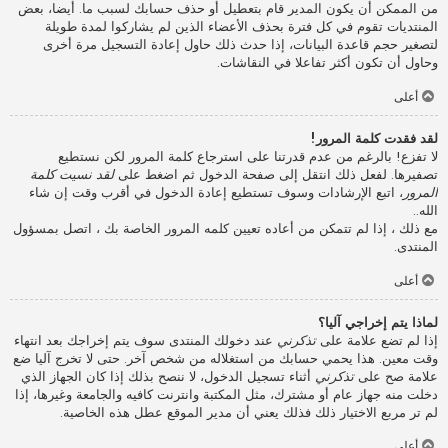
من الممكن أن يكون المدير قام بتعطيل أو حذف حسابك لسبب ما. أيضا، بعض
المنتديات تقوم في كل فترة بحذف الأعضاء الذين لم يشاركوا لمدة طويلة
لتصغير حجم قاعدة البيانات، إذا حدث ذلك حاول إعادة التسجيل مرة أخرى
وحاول أن تكون أكثر تفاعلا في النقاشات.
أعلى
لقد فقدت كلمة المرور!
لا تفزع! بالرغم من عدم قدرتنا على استرجاع كلمة المرور لكن نستطيع
تصفيرها. لفعل ذلك انتقل إلى صفحة الدخول ثم اضغط على
لقد نسيت كلمة
المرور
، اتبع الإرشادات وسوف تستطيع إعادة الدخول في أقرب وقت إن شاء
الله..
مع ذلك ، إذا لم تتمكن من أعاده تعيين كلمه المرور الخاصة بك ، اتصل بمسؤول
المنتدى.
أعلى
لماذا يتم إخراجي آليا؟
إذا لم تضع علامة على
تذكرني
عند دخولك المنتدى سوف يتم إخراجك بعد انتهاء
وقت معين. هذا يحمي حسابك من استغلاله من شخص آخر. حتى لا تخرج آليا ضع
علامة صح على
تذكرني
أثناء تسجيل الدخول، لا ننصح بذلك إذا كان الجهاز الذي
دخلت منه جهاز عام أو مشترك، مثل المكتبة وانترنت كافيه والجامعة وغيرها، إذا
لم تر مربع الاختيار ذلك فذلك يعني أن مدير الموقع عطل هذه الخاصية.
أعلى