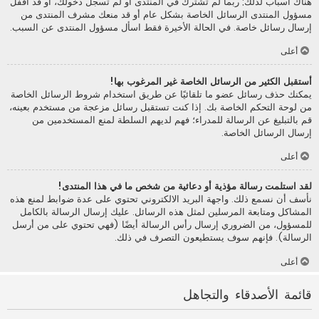
هناك أسباب لذلك; ربما لم تشترك في المنتدى أو لم تسجل دخولك، أو قد أقفل
مسؤول المنتدى الرسائل الخاصة بشكل عام أو قد منعك مشرف المنتدى من
إرسال رسائل خاصة. في الحالة الأخيرة فقط اسأل مسؤول المنتدى عن السبب.
أعلى
أستقبل الكثير من الرسائل الخاصة غير المرغوب بها!
يمكنك حذف رسائل عضو ما تلقائيًا عن طريق استخدام شروط الرسائل الخاصة
من لوحة التحكم الخاصة بك. إذا كنت تستقبل رسائل مزعجة من مستخدم بعينه،
قم بالتبليغ عن الرسالة للمدراء؛ فهم لديهم السلطة لمنع المستخدمين من
إرسال الرسائل الخاصة.
أعلى
لقد استلمت رسالة مؤذية أو دعائية من شخص ما في هذا المنتدى!
نأسف أن نسمع ذلك. واجهة البريد الالكتروني تحتوي على عدة ضوابط لمنع هذه
المشاكل ومتابعة المرسلين لمثل هذه الرسائل. عليك إرسال الرسالة بالكامل
للمسؤول، من الضروري إرسال رأس الرسالة أيضًا (فهي تحتوي على من أرسل
الرسالة). فإنهم سوف يستطيعون التصرف في ذلك.
أعلى
قائمة الأصدقاء والتجاهل