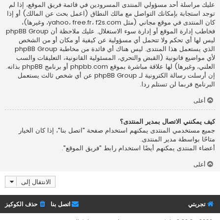
عليك مراسلة أحد مسؤولي المنتدى المسرودين في قائمة فريق الموقع، إذا لم
توجد استجابة بإمكانك التواصل مع مالك النطاق (اعمل
بحث عن المالك
) أو إذا
كان المنتدى في موقع مجاني (مثل yahoo، free.fr، f2s.com، وغيرها)،
فخاطب إدارة الموقع أو إدارة سوء الاستغلال. عليك ملاحظة أن phpBB Group
ليس لها أي تحكم ولا تتحمل أي مسؤولية عن كيفية أو مكان أو من الشخص
الذي يستعمل هذا المنتدى. ليس هناك أي فائدة من مخاطبة phpBB Group
لأي مواضيع قانونية (القبض والتحري، المسئولية القانونية، التعليقات والسب
العلني، وغيرها) لها علاقة مباشرة بموقع phpbb.com أو برنامج phpBB بذاته.
إن أرسلت رسالة الكترونية لـ phpBB Group عن أي شخص ثالث يستعمل
البرنامج فربما لن تستلم ردا.
أعلى
كيف يمكنني الاتصال بمدير المنتدى؟
جميع مستخدمي المنتدى يمكنهم استخدام صفحة "اتصل بنا"، إذا كان الخيار
متاحًا بواسطة مدير المنتدى.
أعضاء المنتدى يمكنهم أيضًا استخدام رابط "فريق الموقع".
أعلى
الانتقال إلى
تجربتي
اتصل بنا
حذف الكوكيز