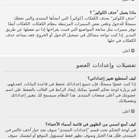
ماذا يعمل ”حذف الكوكيز“ ؟
”حذف الكوكيز“ يحذف الكعكات (كوكيز) التي أنشأها المنتدى والتي تجعلك
مسجلًا للدخول وتلغي بعض المميزات المرتبطة بنظام الكعكات. الكعكات أيضًا
توفر مميزات مثل متابعة المواضيع التي قمت بقراءتها إذا تم تفعيلها عن طريق
المدير. إذا كنت تواجه مشاكل في تسجيل الدخول أو الخروج، فقد يساعد حذف
الكعكات في حلها.
أعلى
تفضيلات وإعدادات العضو
كيف أستطيع تغيير إعداداتي؟
إذا كنت عضوًا مسجلًا، فإن جميع إعداداتك تحفظ في قاعدة البيانات. لتعديلهم،
قم بزيارة لوحة تحكم العضو؛ يمكنك إيجاد الرابط في الغالب بالضغط على اسم
عضويتك في أعلى صفحات المنتدى. هذا النظام سيسمح لك بتغيير إعداداتك
وتفضيلاتك.
أعلى
كيف أمنع اسمي من الظهور في قائمة أسماء الأعضاء؟
في لوحة التحكم تحت قسم ”إعدادات المنتدى“ سوف تجد خيار
أخف حالتي في
المنتدى
، فعَّل هذا الخيار وسوف تظهر فقط لمسؤول الموقع أو لنفسك. سوف