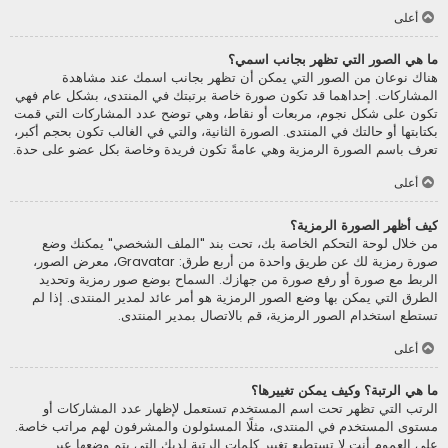
أعلى
ما هي الصور التي تظهر بجانب اسمي؟
هناك نوعان من الصور التي يمكن أن تظهر بجانب اسمك عند مشاهدة
المشاركات. إحداهما قد تكون صورة خاصة برتبتك في المنتدى، بشكل عام فهي
تكون على شكل نجوم، مربعات أو نقاط، وهي توضح عدد المشاركات التي قمت
بكتابتها أو حالتك في المنتدى. الصورة الثانية، والتي في الغالب تكون بحجم أكبر،
تعرف باسم الصورة الرمزية وهي عامةً تكون فريدة وخاصة بكل عضو على حدة.
أعلى
كيف أظهر الصورة الرمزية؟
من خلال لوحة التحكم الخاصة بك، تحت بند "الملف الشخصي" يمكنك وضع
صورة رمزية لك عن طريق واحدة من أربع طرق: Gravatar، معرض الصور،
الربط مع صورة أو رفع صورة من جهازك. السماح بوضع صور رمزية وتحديد
الطرق التي يمكن بها وضع الصور الرمزية هو أمر عائد لمدير المنتدى. إذا لم
تستطع استخدام الصور الرمزية، قم بالاتصال بمدير المنتدى.
أعلى
ما هي الرتبة؟ وكيف يمكن تغييرها؟
الرتب التي تظهر تحت اسم المستخدم تستعمل لإظهار عدد المشاركات أو
مستوى المستخدم في المنتدى، مثلًا المسئولون والمشرفون لهم مراتب خاصة.
على العموم أنت لا تستطيع تغيير كلمات الرتبة لديك التي يتم وضعها عبر