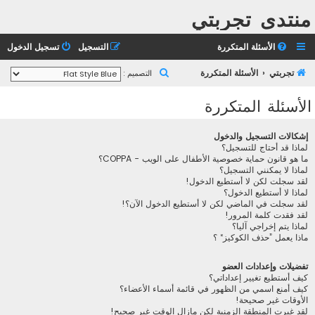
منتدى تجربتي
الأسئلة المتكررة
التسجيل
تسجيل الدخول
ب
تجربتي
الأسئلة المتكررة
التصميم :
ح
الأسئلة المتكررة
ث
إشكالات التسجيل والدخول
لماذا قد أحتاج للتسجيل؟
ما هو قانون حماية خصوصية الأطفال على الويب - COPPA؟
لماذا لا يمكنني التسجيل؟
لقد سجلت لكن لا أستطيع الدخول!
لماذا لا أستطيع الدخول؟
لقد سجلت في الماضي لكن لا أستطيع الدخول الآن؟!
لقد فقدت كلمة المرور!
لماذا يتم إخراجي آليا؟
ماذا يعمل ”حذف الكوكيز“ ؟
تفضيلات وإعدادات العضو
كيف أستطيع تغيير إعداداتي؟
كيف أمنع اسمي من الظهور في قائمة أسماء الأعضاء؟
الأوقات غير صحيحة!
لقد غيرت المنطقة الزمنية لكن مازال الوقت غير صحيح!