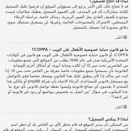
لماذا قد أحتاج للتسجيل؟
قد لا تحتاج ذلك، لكن الأمر يرجع إلى مسؤولي الموقع إن فرضوا عليك التسجيل
لكتابة مشاركات لك في المنتدى، على العموم التسجيل يعطيك صلاحيات ليست
موجودة للضيف العادي مثل الصور الرمزية، رسائل خاصة، مراسلة الزملاء
المسجلين، الاشتراك بالمجموعات الخاصة، وغيرها. لن يستغرق تسجيلك سوى
دقائق معدودة لذا ننصحك بالتسجيل.
أعلى
ما هو قانون حماية خصوصية الأطفال على الويب - COPPA؟
COPPA، أو قانون حماية خصوصية الأطفال على الويب هو قانون في الولايات
المتحدة الأمريكية صدر في عام 1998 يطلب من المواقع التي تجمع معلومات
من القاصرين تحت سن 13 أن تُكتَب وصاية أبوية، أو أشكال أخرى للوصاية
القانونية بأن يسمحوا بجمع معلومات خاصة معرفة من القاصر تحت سن 13. إذا
كنت غير متأكد إذا كان ينطبق عليك هذا القانون بوصفك شخصا فقم بالتواصل
مع مستشار قانوني للمساعدة، الرجاء الانتباه بأن شركة phpBB أو مالكي هذا
المنتدى لا يقدمون أي نصائح قانونية وليسوا نقطة تواصل قانوني بأي نوع، ما
عدا المكتوب في سؤال ”من اتصل به بخصوص مواضيع أو ردود غير قانونية أو
غير لائقة؟“ .
أعلى
لماذا لا يمكنني التسجيل؟
من الممكن بأن مدير الموقع قد قام بحظر الآي بي الخاص بك أو حظر اسم
المستخدم الذي استعملته للتسجيل. أو من الممكن أن يكون مدير الموقع قد قام