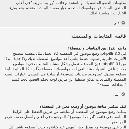
معلومات العضو الخاصة بك أو باستخدام قائمة "روابط سريعة" في أعلى
المنتدى. للبحث عن مواضيعك استخدم خيار صفحة البحث المتقدم وقم بملء
الخيارات المناسبة لذلك.
أعلى
قائمة المتابعات والمفضلة
ما هو الفرق بين المتابعات والمفضلة؟
في phpBB 3.0، وضع موضوع في المفضلة كان يعمل مثل مفضلة متصفح
الانترنت. فلم يتم تنبيهك عندما يتلقى أحد مواضيع المفضلة لديك ردًا جديدًا. بدءًا
من phpBB 3.1، فإن المفضلة تعمل بشكل مشابه للمتابعات في المواضيع.
يمكنك تلقي التنبيهات عند تلقي أحد مواضيعك المفضلة ردًّا جديدًا. المتابعة، أيضًا
سيقوم بتنبيهك عند وجود تحديثات لموضوع أو ساحة في المنتدى. خيارات التنبيه
للمفضلة والمتابعات يمكن ضبطها عن طريق لوحة تحكم العضو، تحت قسم
"إعدادات المنتدى".
أعلى
كيف يمكنني متابعة موضوع أو وضعه معين في المفضلة؟
يمكنك وضع موضوع في المفضلة أو متابعته عن طريق الضغط على الرابط
المناسب في قائمة "أدوات الموضوع"، الموجودة في أعلى وأسفل صفحة عرض
المواضيع.
الرد على موضوع مع تفعيل خيار "نبهني عند كتابة رد جديد" سيقوم باشتراكك