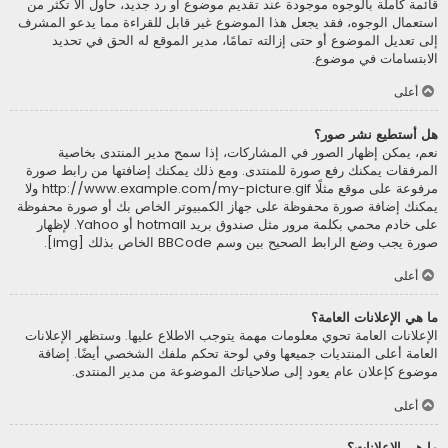
قائمة كاملة بالوجوه موجودة عند تقديم موضوع أو رد جديد، حاول ألاّ تكثر من
استعمال الوجوه، فقد يجعل هذا الموضوع غير قابل للقراءة مما يدعو المشرف
إلى تعديل الموضوع أو حتى إزالته تمامًا، مدير الموقع له الحق في تحديد
الابتسامات في موضوع.
أعلى
هل أستطيع نشر صور؟
نعم، يمكن إظهار الصور في المشاركات، إذا سمح مدير المنتدى بخاصية
المرفقات يمكنك رفع صورة للمنتدى. ومع ذلك يمكنك إضافتها من رابط صورة
مرفوعة على موقع مثلًا http://www.example.com/my-picture.gif ولا
يمكنك إضافة صورة محفوظة على جهاز الكمبيوتر الخاص بك أو صورة محفوظة
على خادم محمي بكلمة مرور مثل صندوق بريد hotmail أو Yahoo. لإظهار
صورة يجب وضع الرابط الصحيح بين وسم BBCode الخاص بذلك [img].
أعلى
ما هي الإعلانات العامة؟
الإعلانات العامة تحوي معلومات مهمة يتوجب الاطلاع عليها. وستظهر الإعلانات
العامة أعلى المنتديات جميعها وفي لوحة تحكم ملفك الشخصي أيضًا. إضافة
موضوع كإعلان عام يعود إلى صلاحياتك الموضوعة من مدير المنتدى.
أعلى
ما هي الإعلانات؟