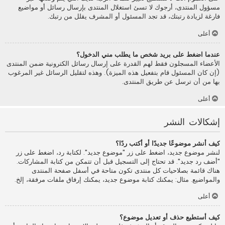
مسؤول المنتدى، أرجوك لا تسئ استغلال المنتدى بإرسال رسائل أو مواضيع
فارغة لزيادة رتبتك، قد تجد المسئول أو المشرف يقلل من رتبك.
أعلى
عندما اضغط على بريد شخص ما يطلب مني الدخول؟
الأعضاء المسجلون فقط لهم القدرة على إرسال رسائل الكترونية ضمن المنتدى
(إن كان المسئول قام بتفعيل هذه الميزة). وهذه لتقليل الرسائل غير المرغوب
بها من أن ترسل عن طريق المنتدى.
أعلى
إشكالات النشر
كيف أنشر موضوعًا جديدًا أو أكتب ردًا؟
لنشر موضوع جديد، اضغط على زر "موضوع جديد". لكتابة رد، اضغط على زر
"أضف رد جديد". قد تحتاج إلى التسجيل قبل أن تتمكن من كتابة المشاركات.
هناك قائمة بصلاحيات كل منتدى تكون متاحة في أسفل صفحة المنتدى
والمواضيع. مثال: يمكنك كتابة موضوع جديد، يمكنك إرفاق ملفات مرفقة، إلخ.
أعلى
كيف أستطيع حذف أو تعديل موضوع؟