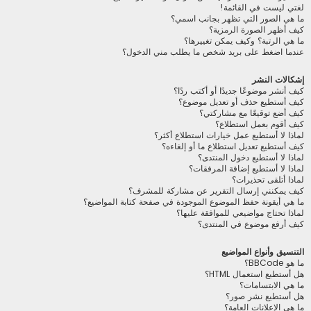
لغتي ليست في القائمة!
ما هي الصور التي تظهر بجانب اسمي؟
كيف أظهر الصورة الرمزية؟
ما هي الرتبة؟ وكيف يمكن تغييرها؟
عندما اضغط على بريد شخص ما يطلب مني الدخول؟
إشكالات النشر
كيف أنشر موضوعًا جديدًا أو أكتب ردًا؟
كيف أستطيع حذف أو تعديل موضوع؟
كيف أضع توقيعًا مع مشاركتي؟
كيف أقوم بعمل استطلاع؟
لماذا لا أستطيع عمل خيارات استطلاع أكثر؟
كيف أستطيع تعديل استطلاع ما أو إلغاءه؟
لماذا لا أستطيع دخول المنتدى؟
لماذا لا أستطيع إضافة المرفقات؟
لماذا أتلقى تحذيرات؟
كيف يمكنني إرسال التقرير عن مشاركة للمشرف؟
ما هي أيقونة حفظ الموضوع الموجودة في صفحة كتابة المواضيع؟
لماذا تحتاج مواضيعي للموافقة عليها؟
كيف أرفع موضوع في المنتدى؟
التنسيق وأنواع المواضيع
ما هو BBCode؟
هل أستطيع استعمال HTML؟
ما هي الابتسامات؟
هل أستطيع نشر صور؟
ما هي الإعلانات العامة؟