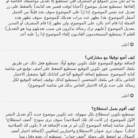
ما لم تكن مدير الموقع أو المشرف فلن تستطيع إلا تعديل مواضيعك الخاصة أو
إلغاءها. تستطيع تعديل موضوع (أحيانا لوقت قصير بعد كتابته) بالضغط على زر
تعديل عند نفس الموضوع. إذا رُدّ على الموضوع سوف تجد قليلًا من الجمل
أسفل الموضوع، هذا يظهر عدد مرات تعديلك للموضوع. سوف تظهر هذه
الجملة إذا قام أحد بالرد على الموضوع، ولن تظهر إذا قام المشرف أو المدير
بتعديل الموضوع (عليهم ترك رسالة يذكرون في سبب تعديلهم وما هو التعديل).
للعلم لا يستطيع المستخدمون العاديون إلغاء الموضوع إذا ردّ عليه أحد.
أعلى
كيف أضع توقيعًا مع مشاركتي؟
لإضافة توقيع للموضوع عليك تكوين توقيع أولًا، تستطيع فعل ذلك عن طريق
ملفك الشخصي. فور تكوين التوقيع تستطيع الضغط على
أضف توقيع
في شاشة
كتابة الموضوع. تستطيع إضافة التوقيع آليا في كتاباتك كلها بتشغيل الاختيار
الخاص بذلك في ملفك الشخصي (تستطيع كذلك توقيف إضافة التوقيع لكل
رسالة على حده بإزالة الاختيار الخاص بذلك في شاشة الموضوع).
أعلى
كيف أقوم بعمل استطلاع؟
تستطيع تكوين استطلاع بكل سهولة، عند تكوين موضوع جديد (أو تعديل النشر
الأول للموضوع، إن كانت لك تلك الصلاحية) سوف ترى نموذج ”أضف استطلاع“
أسفل شاشة إضافة الموضوع (إن لم ترَ هذه الإضافة قد لا يكون لك الصلاحية
لذلك). سوف ترى عنوان الاستطلاع واختيارين إضافيين (لإضافة اختيار أضف
السؤال ثم اضغط على وصلة ”أضف جواب“. تستطيع أن تضع وقتا زمنيا