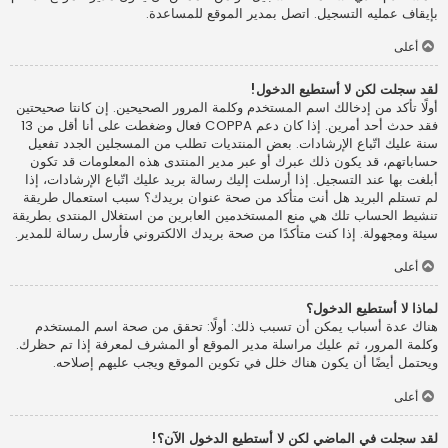
بإيقاف عمليه التسجيل. اتصل بمدير الموقع للمساعدة.
أعلى
لقد سجلت لكن لا أستطيع الدخول!
أولًا تأكد من إدخالك اسم المستخدم وكلمة المرور الصحيحين. إن كانتا صحيحتين
فقد حدث أحد أمرين. إذا كان دعم COPPA فعال وضغطت على أنا أقل من 13
سنة عليك اتّباع الإرشادات. بعض المنتديات تطلب من المسجلين الجدد تفعيل
حساباتهم، قد يكون ذلك عبرك أو عبر مدير المنتدى هذه المعلومات قد تكون
أبلغت بها عند التسجيل. إذا أرسلت إليك رسالة بريد عليك اتّباع الإرشادات، إذا
لم تستلم البريد هل أنت متأكد من صحة عنوان بريدك؟ سبب استعمال طريقة
تنشيط الحساب تلك هي منع المستخدمين العابرين من استغلال المنتدى بطريقة
سيئة ومجهولة. إذا كنت متأكدًا من صحة بريدك الالكتروني فأرسل رسالة للمدير.
أعلى
لماذا لا أستطيع الدخول؟
هناك عدة أسباب يمكن أن تسبب ذلك: أولًا: تحقق من صحة اسم المستخدم
وكلمة المرور، ثم عليك مراسلة مدير الموقع أو المشرف لمعرفة إذا تم حظرك.
ويحتمل أيضًا أن يكون هناك خلل في تكوين الموقع ويجب عليهم إصلاحه.
أعلى
لقد سجلت في الماضي لكن لا أستطيع الدخول الآن؟!