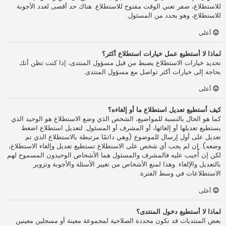
للاستطلاع، صفر تعني الوقت مفتوح للاستطلاع. هناك حد أقصى لعدد الأجوبة
للاستطلاع، وهو يحدد من المسئول.
أعلى
لماذا لا أستطيع عمل خيارات استطلاع أكثر؟
تحديد خيارات الاستطلاع يضبط من قبل مسؤول المنتدى، إذا كنت تظن أنك
بحاجة إلى خيارات أكثر تواصل مع مسؤول المنتدى.
أعلى
كيف أستطيع تعديل استطلاع ما أو إلغاءه؟
كما هو الحال بالنسبة للمواضيع، الشخص الذي وضع الاستطلاع هو الوحيد الذي
يستطيع تعديلها أو إلغائها، أو المشرف أو المسئول. لتعديل استطلاع اضغط
تعديل على أول إرسال للموضوع (وهي دائمًا مرتبطة بالاستطلاع الذي تم
وضعه). إن لم يجب أي شخص على الاستطلاع تستطيع تعديل وإلغاء الاستطلاع،
لكن إن أُجيب عليه فالمشرف والمسئول هما الأشخاص الوحيدون المسموح لهم
بالتعديل والإلغاء. وهذا لمنع الأشخاص من تغيير الأسئلة والأجوبة وتزوير
الاستطلاعات في وسط الفترة.
أعلى
لماذا لا أستطيع دخول المنتدى؟
بعض المنتديات قد تكون محددة الصلاحية لمجموعة معينة أو مسجلين معينين