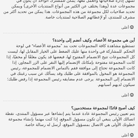
تسهل إدارة صلاحياتها والعمل معها، يمكن للمشترك الواحد أن يكون في
مجموعات عدة (وهذا يختلف عن الكثير من أنواع المنتديات الأخرى) ويمكن
تحديد صلاحيات لكل مجموعة من هذه المجموعات. هذا يمكن من تحديد أكثر من
مشرف للمنتدى، أو لإعطائهم الصلاحية لمنتديات خاصة.
أعلى
أين هي مجموعة الأعضاء، وكيف أنضم إلى واحدة؟
تستطيع مشاهدة كافة المجموعات تحت بند ”مجموعة الأعضاء“ في لوحة
التحكم. للمشاركة في واحدة منها عليك الضغط على الخيار المقابل لها، ليست
كل المجموعات تتيح الانضمام المفتوح لها، فبعضها قد يكون مغلقًا أو مخفيًا، إذا
كانت المجموعة مفتوحة بإمكانك الإنضمام إليها النقر على الزر المجاور، إذا
كانت المجموعة تحتاج إلى موافقة فقم بالتماس الانضمام للمجموعة، رئيس
المجموعة هو المخول بالموافقة على طلبك وقد يسألك عن سبب رغبتك في
الانضمام إلى المجموعة. يرجى عدم مضايقه رئيس المجموعة إذا رفض طلبك؛
سيكون لديهم أسبابهم.
أعلى
كيف أصبح قائدًا لمجموعة مستخدمين؟
يتم تعيين رئيس المجموعة عادة عندما يتم إنشاءها عبر مسؤول المنتدى، نقطة
اتصالك الأولى ينبغي أن تكون مسؤول الموقع، إذا كنت مهتما بإنشاء مجموعة
خطوتك الأولى هي الاتصال بمسؤول الموقع، أرسل له رسالة خاصة.
أعلى