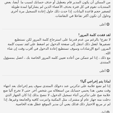
من الممكن أن يكون المدير قام بتعطيل أو حذف حسابك لسبب ما. أيضا، بعض
المنتديات تقوم في كل فترة بحذف الأعضاء الذين لم يشاركوا لمدة طويلة
لتصغير حجم قاعدة البيانات، إذا حدث ذلك حاول إعادة التسجيل مرة أخرى
وحاول أن تكون أكثر تفاعلا في النقاشات.
أعلى
لقد فقدت كلمة المرور!
لا تفزع! بالرغم من عدم قدرتنا على استرجاع كلمة المرور لكن نستطيع
تصفيرها. لفعل ذلك انتقل إلى صفحة الدخول ثم اضغط على
لقد نسيت كلمة
المرور
، اتبع الإرشادات وسوف تستطيع إعادة الدخول في أقرب وقت إن شاء
الله..
مع ذلك ، إذا لم تتمكن من أعاده تعيين كلمه المرور الخاصة بك ، اتصل بمسؤول
المنتدى.
أعلى
لماذا يتم إخراجي آليا؟
إذا لم تضع علامة على
تذكرني
عند دخولك المنتدى سوف يتم إخراجك بعد انتهاء
وقت معين. هذا يحمي حسابك من استغلاله من شخص آخر. حتى لا تخرج آليا ضع
علامة صح على
تذكرني
أثناء تسجيل الدخول، لا ننصح بذلك إذا كان الجهاز الذي
دخلت منه جهاز عام أو مشترك، مثل المكتبة وانترنت كافيه والجامعة وغيرها، إذا
لم تر مربع الاختيار ذلك فذلك يعني أن مدير الموقع عطل هذه الخاصية.
أعلى