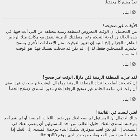
تعدّ مشتركا مختفيا.
أعلى
الأوقات غير صحيحة!
من المحتمل أن الوقت المعروض لمنطقة زمنية مختلفة عن التي أنت فيها، في
هذه الحالة زر لوحة التحكم وغير منطقتك الزمنية لتتفق مع مكانك مثلا الرياض
القاهرة الجزائر إلخ. انتبه إن تغيير التوقيت، مثل الإعدادات الأخرى يسمح
بتغييرها للمسجلين فقط. لذا إن لم تكن قد سجلت نفسك فهذا هو الوقت
المناسب.
أعلى
لقد غيرت المنطقة الزمنية لكن مازال الوقت غير صحيح!
إن كنت قد أصلحت إعداد المنطقة الزمنية وما زال الوقت غير صحيح، فهذا يعني
أن وقت في ساعة الخادم غير صحيح الرجاء إعلام مدير المنتدى لإصلاح الخطأ.
أعلى
لغتي ليست في القائمة!
هناك احتمال أن المسئول لم يضع لغتك من ضمن اللغات المنصبة أو لم يقم أحد
بترجمة المنتدى للغتك. حاول الطلب من أحد المسئولين أن ينصب لغتك في
المنتدى. إن لم تكن لغتك متوفرة، يمكنك البدء بترجمة المنتدى إلى لغتك إذا
شئت. المزيد من المعلومات موجودة لدى موقع
phpBB
®.