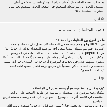
معلومات العضو الخاصة بك أو باستخدام قائمة "روابط سريعة" في أعلى
المنتدى. للبحث عن مواضيعك استخدم خيار صفحة البحث المتقدم وقم بملء
الخيارات المناسبة لذلك.
أعلى
قائمة المتابعات والمفضلة
ما هو الفرق بين المتابعات والمفضلة؟
في phpBB 3.0، وضع موضوع في المفضلة كان يعمل مثل مفضلة متصفح
الانترنت. فلم يتم تنبيهك عندما يتلقى أحد مواضيع المفضلة لديك ردًا جديدًا. بدءًا
من phpBB 3.1، فإن المفضلة تعمل بشكل مشابه للمتابعات في المواضيع.
يمكنك تلقي التنبيهات عند تلقي أحد مواضيعك المفضلة ردًّا جديدًا. المتابعة، أيضًا
سيقوم بتنبيهك عند وجود تحديثات لموضوع أو ساحة في المنتدى. خيارات التنبيه
للمفضلة والمتابعات يمكن ضبطها عن طريق لوحة تحكم العضو، تحت قسم
"إعدادات المنتدى".
أعلى
كيف يمكنني متابعة موضوع أو وضعه معين في المفضلة؟
يمكنك وضع موضوع في المفضلة أو متابعته عن طريق الضغط على الرابط
المناسب في قائمة "أدوات الموضوع"، الموجودة في أعلى وأسفل صفحة عرض
المواضيع.
الرد على موضوع مع تفعيل خيار "نبهني عند كتابة رد جديد" سيقوم باشتراكك