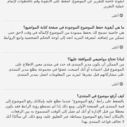
أيقونة خاصة للتقرير عن الموضوع. اضغط على الأيقونة وقم بالخطوات لإتمام
عملية التقرير.
أعلى
ما هي أيقونة حفظ الموضوع الموجودة في صفحة كتابة المواضيع؟
هي خاصية تسمح لك بحفظ مسودة من الموضوع لإكماله في وقت لاحق حتى
تتمكن من إضافته. لمعرفة المزيد اتجه إلى لوحة التحكم الشخصية واتبع الروابط.
أعلى
لماذا تحتاج مواضيعي للموافقة عليها؟
من الممكن أن يكون مدير المنتدى قد حدد في منتدى معين الاطلاع على
الموضوع قبل اعتماده أو أنك أصبحت عضوًا في مجموعة يطلع مدير المنتدى
على مشاركاتهم قبل نشرها. لمزيد من المعلومات اتصل بمدير المنتدى.
أعلى
كيف أرفع موضوع في المنتدى؟
بالضغط على رابط ”رفع الموضوع“ عندما تطلع عليه بإمكانك رفع الموضوع إلى
قمة المنتدى في الصفحة الأولى. ومع ذلك إذا لم تستطع رؤية الرابط فقد يكون
معطلا من قبل الإدارة أو أنك لم تصل إلى الوقت المسموح به بين الرفعات.
بالإمكان أيضا رفع الموضوع ببساطة عبر التعليق عليه، ومع ذلك، كن متأكدًا أنك
لا تخالف قواعد المنتدى بهذا.