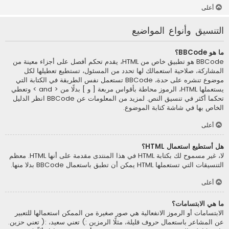
أعلى
التنسيق وأنواع المواضيع
ما هو BBCode؟
BBCode هو تطبيق خاص من HTML، يقدم تحكم أفصل على أجزاء معينة من
المشاركة، صلاحية استعمالك لها تحدد من المسئول، تستطيع تعطيلها لكل
موضوع تنشره على حدة، BBCode تستعمل نفس الطريقة في الكتابة التي
يستعملها HTML، الرموز محاطة بأقواس مربعة [ و ] بدلًا من < and > وتعطي
تحكما أكثر في تنسيق النص. لمزيد من المعلومات عن BBCode انظر الدليل
الخاص بها في شاشة كتابة الموضوع.
أعلى
هل أستطيع استعمال HTML؟
لا، غير مسموح لك بكتابة HTML في هذا المنتدى مقدمة على أنها HTML. معظم
التنسيقات التي تستعملها HTML يمكن أن تطبق باستعمال BBCode بدلا منها.
أعلى
ما هي الابتسامات؟
الابتسامات أو الرموز الانفعالية هي صور صغيرة من الممكن استعمالها للتعبير
عن المشاعر باستعمال حروف قليلة، مثلًا الرمزين :) تعني سعيد، :( تعني حزين.