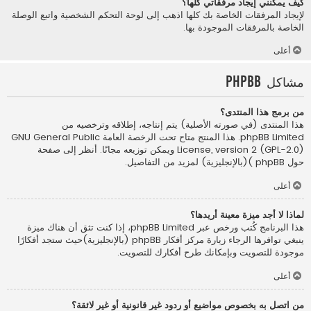
كيف يمكنني إيجاد مرفقاتي كلها؟
لإيجاد المرفقات الخاصة بك كلها اذهب إلى لوحة التحكم الشخصية واتبع الوصلة
الخاصة بالمرفقات الموجودة بها.
أعلى
مشاكل phpBB
من برمج هذا المنتدى؟
هذا المنتدى (في صورته الأصلية) يتم إنتاجه، إطلاقه وترخصيه من
phpBB Limited
. هذا المنتج متاح تحت الرخصة العامة GNU General Public
License, version 2 (GPL-2.0) ويمكن توزيعه مجانًا. أنظر إلى صفحة
حول phpBB )(بالإنجليزية)
لمزيد من التفاصيل.
أعلى
لماذا لا أجد ميزة معينة أريدها؟
هذا البرنامج كُتب ورخص عبر phpBB Limited، إذا كنت تثق أن هناك ميزة
ينبغي توافرها الرجاء زيارة
مركز أفكار phpBB (بالإنجليزية)
حيث ستجد أفكارًا
موجودة للتصويت وبإمكانك طرح أفكارك للتصويت.
أعلى
من اتصل به بخصوص مواضيع أو ردود غير قانونية أو غير لائقة؟