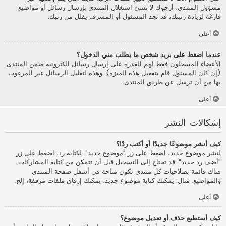
مسؤول المنتدى، أرجوك لا تسئ استغلال المنتدى بإرسال رسائل أو مواضيع
فارغة لزيادة رتبتك، قد تجد المسئول أو المشرف يقلل من رتبك.
أعلى
عندما اضغط على بريد شخص ما يطلب مني الدخول؟
الأعضاء المسجلون فقط لهم القدرة على إرسال رسائل الكترونية ضمن المنتدى
(إن كان المسئول قام بتفعيل هذه الميزة). وهذه لتقليل الرسائل غير المرغوب
بها من أن ترسل عن طريق المنتدى.
أعلى
إشكالات النشر
كيف أنشر موضوعًا جديدًا أو أكتب ردًا؟
لنشر موضوع جديد، اضغط على زر "موضوع جديد". لكتابة رد، اضغط على زر
"أضف رد جديد". قد تحتاج إلى التسجيل قبل أن تتمكن من كتابة المشاركات.
هناك قائمة بصلاحيات كل منتدى تكون متاحة في أسفل صفحة المنتدى
والمواضيع. مثال: يمكنك كتابة موضوع جديد، يمكنك إرفاق ملفات مرفقة، إلخ.
أعلى
كيف أستطيع حذف أو تعديل موضوع؟