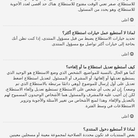
للاستطلاع، صفر تعني الوقت مفتوح للاستطلاع. هناك حد أقصى لعدد الأجوبة
للاستطلاع، وهو يحدد من المسئول.
أعلى
لماذا لا أستطيع عمل خيارات استطلاع أكثر؟
تحديد خيارات الاستطلاع يضبط من قبل مسؤول المنتدى، إذا كنت تظن أنك
بحاجة إلى خيارات أكثر تواصل مع مسؤول المنتدى.
أعلى
كيف أستطيع تعديل استطلاع ما أو إلغاءه؟
كما هو الحال بالنسبة للمواضيع، الشخص الذي وضع الاستطلاع هو الوحيد الذي
يستطيع تعديلها أو إلغائها، أو المشرف أو المسئول. لتعديل استطلاع اضغط
تعديل على أول إرسال للموضوع (وهي دائمًا مرتبطة بالاستطلاع الذي تم
وضعه). إن لم يجب أي شخص على الاستطلاع تستطيع تعديل وإلغاء الاستطلاع،
لكن إن أُجيب عليه فالمشرف والمسئول هما الأشخاص الوحيدون المسموح لهم
بالتعديل والإلغاء. وهذا لمنع الأشخاص من تغيير الأسئلة والأجوبة وتزوير
الاستطلاعات في وسط الفترة.
أعلى
لماذا لا أستطيع دخول المنتدى؟
بعض المنتديات قد تكون محددة الصلاحية لمجموعة معينة أو مسجلين معينين