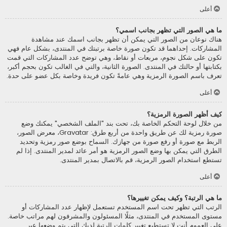
أعلى
ما هي الصور التي تظهر بجانب اسمي؟
هناك نوعان من الصور التي يمكن أن تظهر بجانب اسمك عند مشاهدة
المشاركات. إحداهما قد تكون صورة خاصة برتبتك في المنتدى، بشكل عام فهي
تكون على شكل نجوم، مربعات أو نقاط، وهي توضح عدد المشاركات التي قمت
بكتابتها أو حالتك في المنتدى. الصورة الثانية، والتي في الغالب تكون بحجم أكبر،
تعرف باسم الصورة الرمزية وهي عامةً تكون فريدة وخاصة بكل عضو على حدة.
أعلى
كيف أظهر الصورة الرمزية؟
من خلال لوحة التحكم الخاصة بك، تحت بند "الملف الشخصي" يمكنك وضع
صورة رمزية لك عن طريق واحدة من أربع طرق: Gravatar، معرض الصور،
الربط مع صورة أو رفع صورة من جهازك. السماح بوضع صور رمزية وتحديد
الطرق التي يمكن بها وضع الصور الرمزية هو أمر عائد لمدير المنتدى. إذا لم
تستطع استخدام الصور الرمزية، قم بالاتصال بمدير المنتدى.
أعلى
ما هي الرتبة؟ وكيف يمكن تغييرها؟
الرتب التي تظهر تحت اسم المستخدم تستعمل لإظهار عدد المشاركات أو
مستوى المستخدم في المنتدى، مثلًا المسئولون والمشرفون لهم مراتب خاصة.
على العموم أنت لا تستطيع تغيير كلمات الرتبة لديك التي يتم وضعها عبر