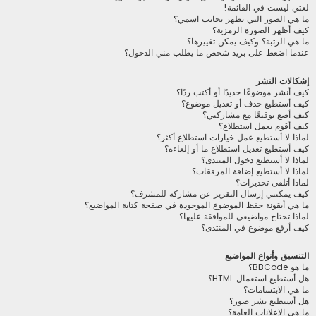
لغتي ليست في القائمة!
ما هي الصور التي تظهر بجانب اسمي؟
كيف أظهر الصورة الرمزية؟
ما هي الرتبة؟ وكيف يمكن تغييرها؟
عندما اضغط على بريد شخص ما يطلب مني الدخول؟
إشكالات النشر
كيف أنشر موضوعًا جديدًا أو أكتب ردًا؟
كيف أستطيع حذف أو تعديل موضوع؟
كيف أضع توقيعًا مع مشاركتي؟
كيف أقوم بعمل استطلاع؟
لماذا لا أستطيع عمل خيارات استطلاع أكثر؟
كيف أستطيع تعديل استطلاع ما أو إلغاءه؟
لماذا لا أستطيع دخول المنتدى؟
لماذا لا أستطيع إضافة المرفقات؟
لماذا أتلقى تحذيرات؟
كيف يمكنني إرسال التقرير عن مشاركة للمشرف؟
ما هي أيقونة حفظ الموضوع الموجودة في صفحة كتابة المواضيع؟
لماذا تحتاج مواضيعي للموافقة عليها؟
كيف أرفع موضوع في المنتدى؟
التنسيق وأنواع المواضيع
ما هو BBCode؟
هل أستطيع استعمال HTML؟
ما هي الابتسامات؟
هل أستطيع نشر صور؟
ما هي الإعلانات العامة؟