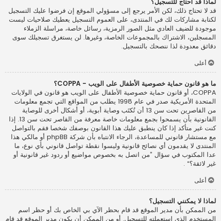
لماذا قد أحتاج للتسجيل؟
قد لا تحتاج ذلك، لكن الأمر يرجع إلى مسؤولي الموقع إن فرضوا عليك التسجيل
لكتابة مشاركات لك في المنتدى، على العموم التسجيل يعطيك صلاحيات ليست
موجودة للضيف العادي مثل الصور الرمزية، رسائل خاصة، مراسلة الزملاء
المسجلين، الاشتراك بالمجموعات الخاصة، وغيرها. لن يستغرق تسجيلك سوى
دقائق معدودة لذا ننصحك بالتسجيل.
أعلى
ما هو قانون حماية خصوصية الأطفال على الويب - COPPA؟
COPPA، أو قانون حماية خصوصية الأطفال على الويب هو قانون في الولايات
المتحدة الأمريكية صدر في عام 1998 يطلب من المواقع التي تجمع معلومات
من القاصرين تحت سن 13 أن تُكتَب وصاية أبوية، أو أشكال أخرى للوصاية
القانونية بأن يسمحوا بجمع معلومات خاصة معرفة من القاصر تحت سن 13. إذا
كنت غير متأكد إذا كان ينطبق عليك هذا القانون بوصفك شخصا فقم بالتواصل
مع مستشار قانوني للمساعدة، الرجاء الانتباه بأن شركة phpBB أو مالكي هذا
المنتدى لا يقدمون أي نصائح قانونية وليسوا نقطة تواصل قانوني بأي نوع، ما
عدا المكتوب في سؤال ”من اتصل به بخصوص مواضيع أو ردود غير قانونية أو
غير لائقة؟“ .
أعلى
لماذا لا يمكنني التسجيل؟
من الممكن بأن مدير الموقع قد قام بحظر الآي بي الخاص بك أو حظر اسم
المستخدم الذي استعملته للتسجيل. أو من الممكن أن يكون مدير الموقع قد قام