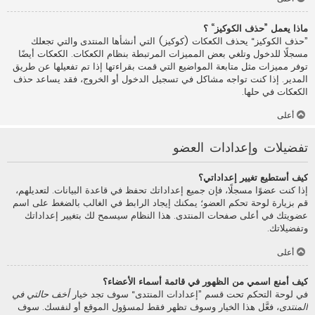
ماذا يعمل ”حذف الكوكيز“ ؟
”حذف الكوكيز“ يحذف الكعكات (كوكيز) التي أنشأها المنتدى والتي تجعلك
مسجلًا للدخول وتلغي بعض المميزات المرتبطة بنظام الكعكات. الكعكات أيضًا
توفر مميزات مثل متابعة المواضيع التي قمت بقراءتها إذا تم تفعيلها عن طريق
المدير. إذا كنت تواجه مشاكل في تسجيل الدخول أو الخروج، فقد يساعد حذف
الكعكات في حلها.
أعلى
تفضيلات وإعدادات العضو
كيف أستطيع تغيير إعداداتي؟
إذا كنت عضوًا مسجلًا، فإن جميع إعداداتك تحفظ في قاعدة البيانات. لتعديلهم،
قم بزيارة لوحة تحكم العضو؛ يمكنك إيجاد الرابط في الغالب بالضغط على اسم
عضويتك في أعلى صفحات المنتدى. هذا النظام سيسمح لك بتغيير إعداداتك
وتفضيلاتك.
أعلى
كيف أمنع اسمي من الظهور في قائمة أسماء الأعضاء؟
في لوحة التحكم تحت قسم ”إعدادات المنتدى“ سوف تجد خيار
أخف حالتي في
المنتدى
، فعَّل هذا الخيار وسوف تظهر فقط لمسؤول الموقع أو لنفسك. سوف