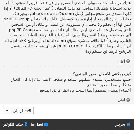
عليك مراسلة أحد مسؤولي المنتدى المسرودين في قائمة فريق الموقع، إذا لم
توجد استجابة بإمكانك التواصل مع مالك النطاق (اعمل
بحث عن المالك
) أو إذا
كان المنتدى في موقع مجاني (مثل yahoo، free.fr، f2s.com، وغيرها)،
فخاطب إدارة الموقع أو إدارة سوء الاستغلال. عليك ملاحظة أن phpBB Group
ليس لها أي تحكم ولا تتحمل أي مسؤولية عن كيفية أو مكان أو من الشخص
الذي يستعمل هذا المنتدى. ليس هناك أي فائدة من مخاطبة phpBB Group
لأي مواضيع قانونية (القبض والتحري، المسئولية القانونية، التعليقات والسب
العلني، وغيرها) لها علاقة مباشرة بموقع phpbb.com أو برنامج phpBB بذاته.
إن أرسلت رسالة الكترونية لـ phpBB Group عن أي شخص ثالث يستعمل
البرنامج فربما لن تستلم ردا.
أعلى
كيف يمكنني الاتصال بمدير المنتدى؟
جميع مستخدمي المنتدى يمكنهم استخدام صفحة "اتصل بنا"، إذا كان الخيار
متاحًا بواسطة مدير المنتدى.
أعضاء المنتدى يمكنهم أيضًا استخدام رابط "فريق الموقع".
أعلى
الانتقال إلى
تجربتي
اتصل بنا
حذف الكوكيز