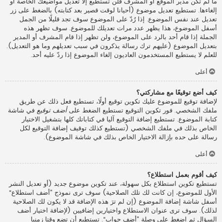
ما لم تكن مدير الموقع أو المشرف فلن تستطيع إلا تعديل مواضيعك الخاصة أو
إلغاءها. تستطيع تعديل موضوع (أحيانا لوقت قصير بعد كتابته) بالضغط على زر
تعديل عند نفس الموضوع. إذا رُدّ على الموضوع سوف تجد قليلًا من الجمل
أسفل الموضوع، هذا يظهر عدد مرات تعديلك للموضوع. سوف تظهر هذه
الجملة إذا قام أحد بالرد على الموضوع، ولن تظهر إذا قام المشرف أو المدير
بتعديل الموضوع (عليهم ترك رسالة يذكرون في سبب تعديلهم وما هو التعديل).
للعلم لا يستطيع المستخدمون العاديون إلغاء الموضوع إذا ردّ عليه أحد.
أعلى
كيف أضع توقيعًا مع مشاركتي؟
لإضافة توقيع للموضوع عليك تكوين توقيع أولًا، تستطيع فعل ذلك عن طريق
ملفك الشخصي. فور تكوين التوقيع تستطيع الضغط على
أضف توقيع
في شاشة
كتابة الموضوع. تستطيع إضافة التوقيع آليا في كتاباتك كلها بتشغيل الاختيار
الخاص بذلك في ملفك الشخصي (تستطيع كذلك توقيف إضافة التوقيع لكل
رسالة على حده بإزالة الاختيار الخاص بذلك في شاشة الموضوع).
أعلى
كيف أقوم بعمل استطلاع؟
تستطيع تكوين استطلاع بكل سهولة، عند تكوين موضوع جديد (أو تعديل النشر
الأول للموضوع، إن كانت لك تلك الصلاحية) سوف ترى نموذج ”أضف استطلاع“
أسفل شاشة إضافة الموضوع (إن لم ترَ هذه الإضافة قد لا يكون لك الصلاحية
لذلك). سوف ترى عنوان الاستطلاع واختيارين إضافيين (لإضافة اختيار أضف
السؤال ثم اضغط على وصلة ”أضف جواب“. تستطيع أن تضع وقتا زمنيا