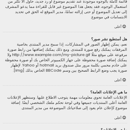
قائمة كاملة بالوجوه موجودة عند تقديم موضوع أو رد جديد، حاول ألاّ تكثر من
استعمال الوجوه، فقد يجعل هذا الموضوع غير قابل للقراءة مما يدعو المشرف
إلى تعديل الموضوع أو حتى إزالته تمامًا، مدير الموقع له الحق في تحديد
الابتسامات في موضوع.
أعلى
هل أستطيع نشر صور؟
نعم، يمكن إظهار الصور في المشاركات، إذا سمح مدير المنتدى بخاصية
المرفقات يمكنك رفع صورة للمنتدى. ومع ذلك يمكنك إضافتها من رابط صورة
مرفوعة على موقع مثلًا http://www.example.com/my-picture.gif ولا
يمكنك إضافة صورة محفوظة على جهاز الكمبيوتر الخاص بك أو صورة محفوظة
على خادم محمي بكلمة مرور مثل صندوق بريد hotmail أو Yahoo. لإظهار
صورة يجب وضع الرابط الصحيح بين وسم BBCode الخاص بذلك [img].
أعلى
ما هي الإعلانات العامة؟
الإعلانات العامة تحوي معلومات مهمة يتوجب الاطلاع عليها. وستظهر الإعلانات
العامة أعلى المنتديات جميعها وفي لوحة تحكم ملفك الشخصي أيضًا. إضافة
موضوع كإعلان عام يعود إلى صلاحياتك الموضوعة من مدير المنتدى.
أعلى
ما هي الإعلانات؟