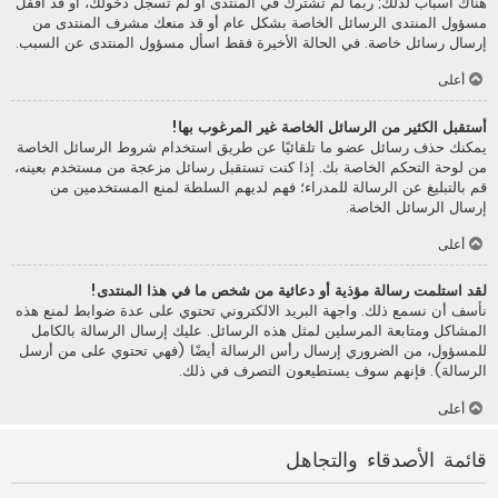
هناك أسباب لذلك; ربما لم تشترك في المنتدى أو لم تسجل دخولك، أو قد أقفل
مسؤول المنتدى الرسائل الخاصة بشكل عام أو قد منعك مشرف المنتدى من
إرسال رسائل خاصة. في الحالة الأخيرة فقط اسأل مسؤول المنتدى عن السبب.
أعلى
أستقبل الكثير من الرسائل الخاصة غير المرغوب بها!
يمكنك حذف رسائل عضو ما تلقائيًا عن طريق استخدام شروط الرسائل الخاصة
من لوحة التحكم الخاصة بك. إذا كنت تستقبل رسائل مزعجة من مستخدم بعينه،
قم بالتبليغ عن الرسالة للمدراء؛ فهم لديهم السلطة لمنع المستخدمين من
إرسال الرسائل الخاصة.
أعلى
لقد استلمت رسالة مؤذية أو دعائية من شخص ما في هذا المنتدى!
نأسف أن نسمع ذلك. واجهة البريد الالكتروني تحتوي على عدة ضوابط لمنع هذه
المشاكل ومتابعة المرسلين لمثل هذه الرسائل. عليك إرسال الرسالة بالكامل
للمسؤول، من الضروري إرسال رأس الرسالة أيضًا (فهي تحتوي على من أرسل
الرسالة). فإنهم سوف يستطيعون التصرف في ذلك.
أعلى
قائمة الأصدقاء والتجاهل