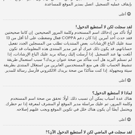
بإيقاف عمليه التسجيل. اتصل بمدير الموقع للمساعدة.
أعلى
لقد سجلت لكن لا أستطيع الدخول!
أولًا تأكد من إدخالك اسم المستخدم وكلمة المرور الصحيحين. إن كانتا صحيحتين
فقد حدث أحد أمرين. إذا كان دعم COPPA فعال وضغطت على أنا أقل من 13
سنة عليك اتّباع الإرشادات. بعض المنتديات تطلب من المسجلين الجدد تفعيل
حساباتهم، قد يكون ذلك عبرك أو عبر مدير المنتدى هذه المعلومات قد تكون
أبلغت بها عند التسجيل. إذا أرسلت إليك رسالة بريد عليك اتّباع الإرشادات، إذا
لم تستلم البريد هل أنت متأكد من صحة عنوان بريدك؟ سبب استعمال طريقة
تنشيط الحساب تلك هي منع المستخدمين العابرين من استغلال المنتدى بطريقة
سيئة ومجهولة. إذا كنت متأكدًا من صحة بريدك الالكتروني فأرسل رسالة للمدير.
أعلى
لماذا لا أستطيع الدخول؟
هناك عدة أسباب يمكن أن تسبب ذلك: أولًا: تحقق من صحة اسم المستخدم
وكلمة المرور، ثم عليك مراسلة مدير الموقع أو المشرف لمعرفة إذا تم حظرك.
ويحتمل أيضًا أن يكون هناك خلل في تكوين الموقع ويجب عليهم إصلاحه.
أعلى
لقد سجلت في الماضي لكن لا أستطيع الدخول الآن؟!