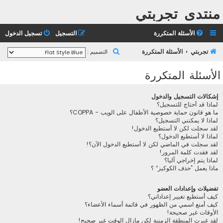
منتدى تجربتي
الأسئلة المتكررة
التسجيل
تسجيل الدخول
ب
تجربتي
الأسئلة المتكررة
التصميم :
ح
الأسئلة المتكررة
ث
إشكالات التسجيل والدخول
لماذا قد أحتاج للتسجيل؟
ما هو قانون حماية خصوصية الأطفال على الويب - COPPA؟
لماذا لا يمكنني التسجيل؟
لقد سجلت لكن لا أستطيع الدخول!
لماذا لا أستطيع الدخول؟
لقد سجلت في الماضي لكن لا أستطيع الدخول الآن؟!
لقد فقدت كلمة المرور!
لماذا يتم إخراجي آليا؟
ماذا يعمل ”حذف الكوكيز“ ؟
تفضيلات وإعدادات العضو
كيف أستطيع تغيير إعداداتي؟
كيف أمنع اسمي من الظهور في قائمة أسماء الأعضاء؟
الأوقات غير صحيحة!
لقد غيرت المنطقة الزمنية لكن مازال الوقت غير صحيح!