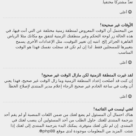
تعدّ مشتركا مختفيا.
أعلى
الأوقات غير صحيحة!
من المحتمل أن الوقت المعروض لمنطقة زمنية مختلفة عن التي أنت فيها، في
هذه الحالة زر لوحة التحكم وغير منطقتك الزمنية لتتفق مع مكانك مثلا الرياض
القاهرة الجزائر إلخ. انتبه إن تغيير التوقيت، مثل الإعدادات الأخرى يسمح
بتغييرها للمسجلين فقط. لذا إن لم تكن قد سجلت نفسك فهذا هو الوقت
المناسب.
أعلى
لقد غيرت المنطقة الزمنية لكن مازال الوقت غير صحيح!
إن كنت قد أصلحت إعداد المنطقة الزمنية وما زال الوقت غير صحيح، فهذا يعني
أن وقت في ساعة الخادم غير صحيح الرجاء إعلام مدير المنتدى لإصلاح الخطأ.
أعلى
لغتي ليست في القائمة!
هناك احتمال أن المسئول لم يضع لغتك من ضمن اللغات المنصبة أو لم يقم أحد
بترجمة المنتدى للغتك. حاول الطلب من أحد المسئولين أن ينصب لغتك في
المنتدى. إن لم تكن لغتك متوفرة، يمكنك البدء بترجمة المنتدى إلى لغتك إذا
شئت. المزيد من المعلومات موجودة لدى موقع
phpBB
®.