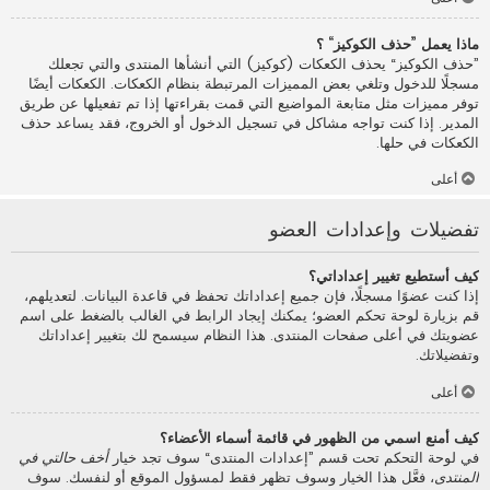
ماذا يعمل ”حذف الكوكيز“ ؟
”حذف الكوكيز“ يحذف الكعكات (كوكيز) التي أنشأها المنتدى والتي تجعلك
مسجلًا للدخول وتلغي بعض المميزات المرتبطة بنظام الكعكات. الكعكات أيضًا
توفر مميزات مثل متابعة المواضيع التي قمت بقراءتها إذا تم تفعيلها عن طريق
المدير. إذا كنت تواجه مشاكل في تسجيل الدخول أو الخروج، فقد يساعد حذف
الكعكات في حلها.
أعلى
تفضيلات وإعدادات العضو
كيف أستطيع تغيير إعداداتي؟
إذا كنت عضوًا مسجلًا، فإن جميع إعداداتك تحفظ في قاعدة البيانات. لتعديلهم،
قم بزيارة لوحة تحكم العضو؛ يمكنك إيجاد الرابط في الغالب بالضغط على اسم
عضويتك في أعلى صفحات المنتدى. هذا النظام سيسمح لك بتغيير إعداداتك
وتفضيلاتك.
أعلى
كيف أمنع اسمي من الظهور في قائمة أسماء الأعضاء؟
في لوحة التحكم تحت قسم ”إعدادات المنتدى“ سوف تجد خيار
أخف حالتي في
المنتدى
، فعَّل هذا الخيار وسوف تظهر فقط لمسؤول الموقع أو لنفسك. سوف