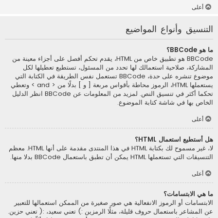
أعلى
التنسيق وأنواع المواضيع
ما هو BBCode؟
BBCode هو تطبيق خاص من HTML، يقدم تحكم أفصل على أجزاء معينة من
المشاركة، صلاحية استعمالك لها تحدد من المسئول، تستطيع تعطيلها لكل
موضوع تنشره على حدة، BBCode تستعمل نفس الطريقة في الكتابة التي
يستعملها HTML، الرموز محاطة بأقواس مربعة [ و ] بدلًا من < and > وتعطي
تحكما أكثر في تنسيق النص. لمزيد من المعلومات عن BBCode انظر الدليل
الخاص بها في شاشة كتابة الموضوع.
أعلى
هل أستطيع استعمال HTML؟
لا، غير مسموح لك بكتابة HTML في هذا المنتدى مقدمة على أنها HTML. معظم
التنسيقات التي تستعملها HTML يمكن أن تطبق باستعمال BBCode بدلا منها.
أعلى
ما هي الابتسامات؟
الابتسامات أو الرموز الانفعالية هي صور صغيرة من الممكن استعمالها للتعبير
عن المشاعر باستعمال حروف قليلة، مثلًا الرمزين :) تعني سعيد، :( تعني حزين.