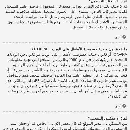
لماذا قد أحتاج للتسجيل؟
قد لا تحتاج ذلك، لكن الأمر يرجع إلى مسؤولي الموقع إن فرضوا عليك التسجيل
لكتابة مشاركات لك في المنتدى، على العموم التسجيل يعطيك صلاحيات ليست
موجودة للضيف العادي مثل الصور الرمزية، رسائل خاصة، مراسلة الزملاء
المسجلين، الاشتراك بالمجموعات الخاصة، وغيرها. لن يستغرق تسجيلك سوى
دقائق معدودة لذا ننصحك بالتسجيل.
أعلى
ما هو قانون حماية خصوصية الأطفال على الويب - COPPA؟
COPPA، أو قانون حماية خصوصية الأطفال على الويب هو قانون في الولايات
المتحدة الأمريكية صدر في عام 1998 يطلب من المواقع التي تجمع معلومات
من القاصرين تحت سن 13 أن تُكتَب وصاية أبوية، أو أشكال أخرى للوصاية
القانونية بأن يسمحوا بجمع معلومات خاصة معرفة من القاصر تحت سن 13. إذا
كنت غير متأكد إذا كان ينطبق عليك هذا القانون بوصفك شخصا فقم بالتواصل
مع مستشار قانوني للمساعدة، الرجاء الانتباه بأن شركة phpBB أو مالكي هذا
المنتدى لا يقدمون أي نصائح قانونية وليسوا نقطة تواصل قانوني بأي نوع، ما
عدا المكتوب في سؤال ”من اتصل به بخصوص مواضيع أو ردود غير قانونية أو
غير لائقة؟“ .
أعلى
لماذا لا يمكنني التسجيل؟
من الممكن بأن مدير الموقع قد قام بحظر الآي بي الخاص بك أو حظر اسم
المستخدم الذي استعملته للتسجيل. أو من الممكن أن يكون مدير الموقع قد قام