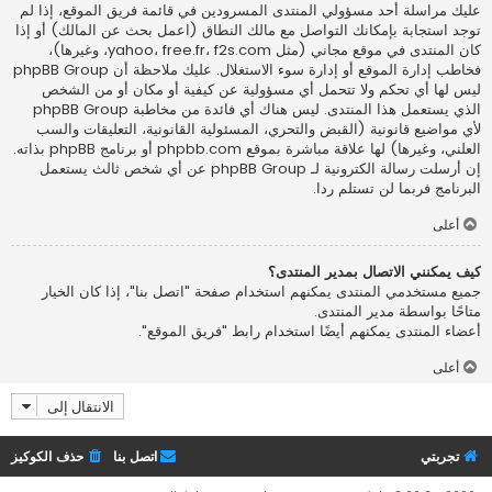
عليك مراسلة أحد مسؤولي المنتدى المسرودين في قائمة فريق الموقع، إذا لم
توجد استجابة بإمكانك التواصل مع مالك النطاق (اعمل
بحث عن المالك
) أو إذا
كان المنتدى في موقع مجاني (مثل yahoo، free.fr، f2s.com، وغيرها)،
فخاطب إدارة الموقع أو إدارة سوء الاستغلال. عليك ملاحظة أن phpBB Group
ليس لها أي تحكم ولا تتحمل أي مسؤولية عن كيفية أو مكان أو من الشخص
الذي يستعمل هذا المنتدى. ليس هناك أي فائدة من مخاطبة phpBB Group
لأي مواضيع قانونية (القبض والتحري، المسئولية القانونية، التعليقات والسب
العلني، وغيرها) لها علاقة مباشرة بموقع phpbb.com أو برنامج phpBB بذاته.
إن أرسلت رسالة الكترونية لـ phpBB Group عن أي شخص ثالث يستعمل
البرنامج فربما لن تستلم ردا.
أعلى
كيف يمكنني الاتصال بمدير المنتدى؟
جميع مستخدمي المنتدى يمكنهم استخدام صفحة "اتصل بنا"، إذا كان الخيار
متاحًا بواسطة مدير المنتدى.
أعضاء المنتدى يمكنهم أيضًا استخدام رابط "فريق الموقع".
أعلى
الانتقال إلى
تجربتي
اتصل بنا
حذف الكوكيز