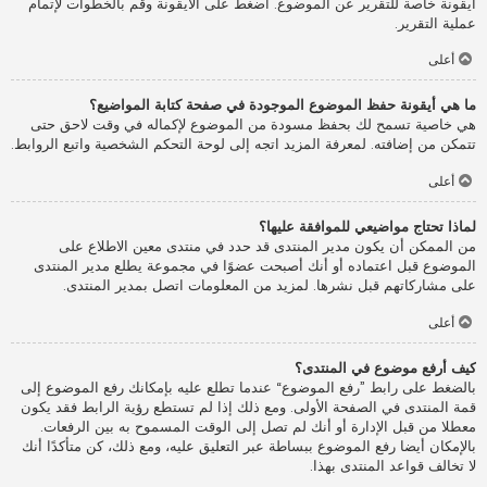
أيقونة خاصة للتقرير عن الموضوع. اضغط على الأيقونة وقم بالخطوات لإتمام
عملية التقرير.
أعلى
ما هي أيقونة حفظ الموضوع الموجودة في صفحة كتابة المواضيع؟
هي خاصية تسمح لك بحفظ مسودة من الموضوع لإكماله في وقت لاحق حتى
تتمكن من إضافته. لمعرفة المزيد اتجه إلى لوحة التحكم الشخصية واتبع الروابط.
أعلى
لماذا تحتاج مواضيعي للموافقة عليها؟
من الممكن أن يكون مدير المنتدى قد حدد في منتدى معين الاطلاع على
الموضوع قبل اعتماده أو أنك أصبحت عضوًا في مجموعة يطلع مدير المنتدى
على مشاركاتهم قبل نشرها. لمزيد من المعلومات اتصل بمدير المنتدى.
أعلى
كيف أرفع موضوع في المنتدى؟
بالضغط على رابط ”رفع الموضوع“ عندما تطلع عليه بإمكانك رفع الموضوع إلى
قمة المنتدى في الصفحة الأولى. ومع ذلك إذا لم تستطع رؤية الرابط فقد يكون
معطلا من قبل الإدارة أو أنك لم تصل إلى الوقت المسموح به بين الرفعات.
بالإمكان أيضا رفع الموضوع ببساطة عبر التعليق عليه، ومع ذلك، كن متأكدًا أنك
لا تخالف قواعد المنتدى بهذا.