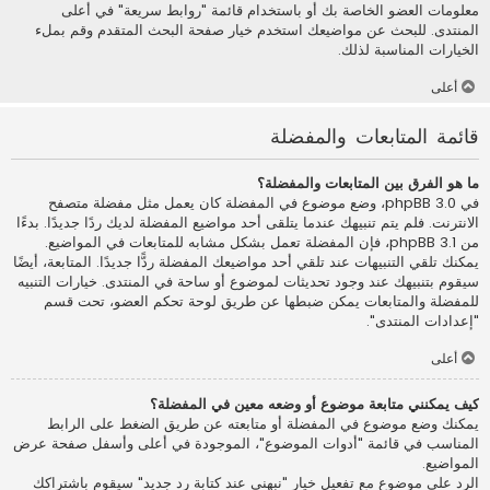
معلومات العضو الخاصة بك أو باستخدام قائمة "روابط سريعة" في أعلى
المنتدى. للبحث عن مواضيعك استخدم خيار صفحة البحث المتقدم وقم بملء
الخيارات المناسبة لذلك.
أعلى
قائمة المتابعات والمفضلة
ما هو الفرق بين المتابعات والمفضلة؟
في phpBB 3.0، وضع موضوع في المفضلة كان يعمل مثل مفضلة متصفح
الانترنت. فلم يتم تنبيهك عندما يتلقى أحد مواضيع المفضلة لديك ردًا جديدًا. بدءًا
من phpBB 3.1، فإن المفضلة تعمل بشكل مشابه للمتابعات في المواضيع.
يمكنك تلقي التنبيهات عند تلقي أحد مواضيعك المفضلة ردًّا جديدًا. المتابعة، أيضًا
سيقوم بتنبيهك عند وجود تحديثات لموضوع أو ساحة في المنتدى. خيارات التنبيه
للمفضلة والمتابعات يمكن ضبطها عن طريق لوحة تحكم العضو، تحت قسم
"إعدادات المنتدى".
أعلى
كيف يمكنني متابعة موضوع أو وضعه معين في المفضلة؟
يمكنك وضع موضوع في المفضلة أو متابعته عن طريق الضغط على الرابط
المناسب في قائمة "أدوات الموضوع"، الموجودة في أعلى وأسفل صفحة عرض
المواضيع.
الرد على موضوع مع تفعيل خيار "نبهني عند كتابة رد جديد" سيقوم باشتراكك