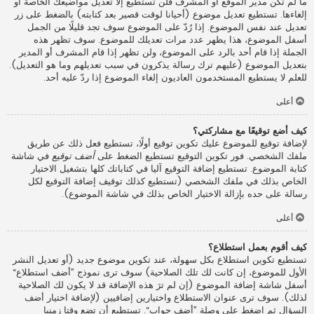
ما لم تكن مدير الموقع أو المشرف فلن تستطيع إلا تعديل مواضيعك الخاصة أو
إلغاءها. تستطيع تعديل موضوع (أحيانا لوقت قصير بعد كتابته) بالضغط على زر
تعديل عند نفس الموضوع. إذا رُدّ على الموضوع سوف تجد قليلًا من الجمل
أسفل الموضوع، هذا يظهر عدد مرات تعديلك للموضوع. سوف تظهر هذه
الجملة إذا قام أحد بالرد على الموضوع، ولن تظهر إذا قام المشرف أو المدير
بتعديل الموضوع (عليهم ترك رسالة يذكرون في سبب تعديلهم وما هو التعديل).
للعلم لا يستطيع المستخدمون العاديون إلغاء الموضوع إذا ردّ عليه أحد.
أعلى
كيف أضع توقيعًا مع مشاركتي؟
لإضافة توقيع للموضوع عليك تكوين توقيع أولًا، تستطيع فعل ذلك عن طريق
ملفك الشخصي. فور تكوين التوقيع تستطيع الضغط على
أضف توقيع
في شاشة
كتابة الموضوع. تستطيع إضافة التوقيع آليا في كتاباتك كلها بتشغيل الاختيار
الخاص بذلك في ملفك الشخصي (تستطيع كذلك توقيف إضافة التوقيع لكل
رسالة على حده بإزالة الاختيار الخاص بذلك في شاشة الموضوع).
أعلى
كيف أقوم بعمل استطلاع؟
تستطيع تكوين استطلاع بكل سهولة، عند تكوين موضوع جديد (أو تعديل النشر
الأول للموضوع، إن كانت لك تلك الصلاحية) سوف ترى نموذج ”أضف استطلاع“
أسفل شاشة إضافة الموضوع (إن لم ترَ هذه الإضافة قد لا يكون لك الصلاحية
لذلك). سوف ترى عنوان الاستطلاع واختيارين إضافيين (لإضافة اختيار أضف
السؤال ثم اضغط على وصلة ”أضف جواب“. تستطيع أن تضع وقتا زمنيا