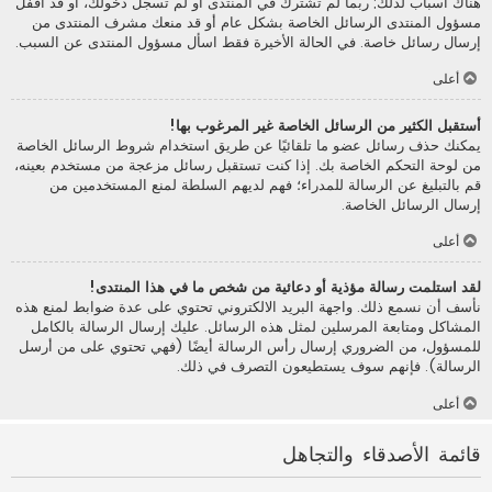
هناك أسباب لذلك; ربما لم تشترك في المنتدى أو لم تسجل دخولك، أو قد أقفل
مسؤول المنتدى الرسائل الخاصة بشكل عام أو قد منعك مشرف المنتدى من
إرسال رسائل خاصة. في الحالة الأخيرة فقط اسأل مسؤول المنتدى عن السبب.
أعلى
أستقبل الكثير من الرسائل الخاصة غير المرغوب بها!
يمكنك حذف رسائل عضو ما تلقائيًا عن طريق استخدام شروط الرسائل الخاصة
من لوحة التحكم الخاصة بك. إذا كنت تستقبل رسائل مزعجة من مستخدم بعينه،
قم بالتبليغ عن الرسالة للمدراء؛ فهم لديهم السلطة لمنع المستخدمين من
إرسال الرسائل الخاصة.
أعلى
لقد استلمت رسالة مؤذية أو دعائية من شخص ما في هذا المنتدى!
نأسف أن نسمع ذلك. واجهة البريد الالكتروني تحتوي على عدة ضوابط لمنع هذه
المشاكل ومتابعة المرسلين لمثل هذه الرسائل. عليك إرسال الرسالة بالكامل
للمسؤول، من الضروري إرسال رأس الرسالة أيضًا (فهي تحتوي على من أرسل
الرسالة). فإنهم سوف يستطيعون التصرف في ذلك.
أعلى
قائمة الأصدقاء والتجاهل