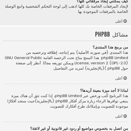
كيف يمكنني إيجاد مرفقاتي كلها؟
لإيجاد المرفقات الخاصة بك كلها اذهب إلى لوحة التحكم الشخصية واتبع الوصلة
الخاصة بالمرفقات الموجودة بها.
أعلى
مشاكل phpBB
من برمج هذا المنتدى؟
هذا المنتدى (في صورته الأصلية) يتم إنتاجه، إطلاقه وترخصيه من
phpBB Limited
. هذا المنتج متاح تحت الرخصة العامة GNU General Public
License, version 2 (GPL-2.0) ويمكن توزيعه مجانًا. أنظر إلى صفحة
حول phpBB )(بالإنجليزية)
لمزيد من التفاصيل.
أعلى
لماذا لا أجد ميزة معينة أريدها؟
هذا البرنامج كُتب ورخص عبر phpBB Limited، إذا كنت تثق أن هناك ميزة
ينبغي توافرها الرجاء زيارة
مركز أفكار phpBB (بالإنجليزية)
حيث ستجد أفكارًا
موجودة للتصويت وبإمكانك طرح أفكارك للتصويت.
أعلى
من اتصل به بخصوص مواضيع أو ردود غير قانونية أو غير لائقة؟