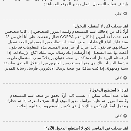
بإيقاف عمليه التسجيل. اتصل بمدير الموقع للمساعدة.
أعلى
لقد سجلت لكن لا أستطيع الدخول!
أولًا تأكد من إدخالك اسم المستخدم وكلمة المرور الصحيحين. إن كانتا صحيحتين
فقد حدث أحد أمرين. إذا كان دعم COPPA فعال وضغطت على أنا أقل من 13
سنة عليك اتّباع الإرشادات. بعض المنتديات تطلب من المسجلين الجدد تفعيل
حساباتهم، قد يكون ذلك عبرك أو عبر مدير المنتدى هذه المعلومات قد تكون
أبلغت بها عند التسجيل. إذا أرسلت إليك رسالة بريد عليك اتّباع الإرشادات، إذا
لم تستلم البريد هل أنت متأكد من صحة عنوان بريدك؟ سبب استعمال طريقة
تنشيط الحساب تلك هي منع المستخدمين العابرين من استغلال المنتدى بطريقة
سيئة ومجهولة. إذا كنت متأكدًا من صحة بريدك الالكتروني فأرسل رسالة للمدير.
أعلى
لماذا لا أستطيع الدخول؟
هناك عدة أسباب يمكن أن تسبب ذلك: أولًا: تحقق من صحة اسم المستخدم
وكلمة المرور، ثم عليك مراسلة مدير الموقع أو المشرف لمعرفة إذا تم حظرك.
ويحتمل أيضًا أن يكون هناك خلل في تكوين الموقع ويجب عليهم إصلاحه.
أعلى
لقد سجلت في الماضي لكن لا أستطيع الدخول الآن؟!