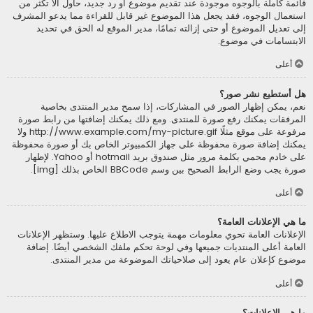
قائمة كاملة بالوجوه موجودة عند تقديم موضوع أو رد جديد، حاول ألاّ تكثر من
استعمال الوجوه، فقد يجعل هذا الموضوع غير قابل للقراءة مما يدعو المشرف
إلى تعديل الموضوع أو حتى إزالته تمامًا، مدير الموقع له الحق في تحديد
الابتسامات في موضوع.
أعلى
هل أستطيع نشر صور؟
نعم، يمكن إظهار الصور في المشاركات، إذا سمح مدير المنتدى بخاصية
المرفقات يمكنك رفع صورة للمنتدى. ومع ذلك يمكنك إضافتها من رابط صورة
مرفوعة على موقع مثلًا http://www.example.com/my-picture.gif ولا
يمكنك إضافة صورة محفوظة على جهاز الكمبيوتر الخاص بك أو صورة محفوظة
على خادم محمي بكلمة مرور مثل صندوق بريد hotmail أو Yahoo. لإظهار
صورة يجب وضع الرابط الصحيح بين وسم BBCode الخاص بذلك [img].
أعلى
ما هي الإعلانات العامة؟
الإعلانات العامة تحوي معلومات مهمة يتوجب الاطلاع عليها. وستظهر الإعلانات
العامة أعلى المنتديات جميعها وفي لوحة تحكم ملفك الشخصي أيضًا. إضافة
موضوع كإعلان عام يعود إلى صلاحياتك الموضوعة من مدير المنتدى.
أعلى
ما هي الإعلانات؟