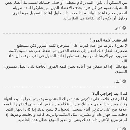
من الممكن أن يكون المدير قام بتعطيل أو حذف حسابك لسبب ما. أيضا، بعض
المنتديات تقوم في كل فترة بحذف الأعضاء الذين لم يشاركوا لمدة طويلة
لتصغير حجم قاعدة البيانات، إذا حدث ذلك حاول إعادة التسجيل مرة أخرى
وحاول أن تكون أكثر تفاعلا في النقاشات.
أعلى
لقد فقدت كلمة المرور!
لا تفزع! بالرغم من عدم قدرتنا على استرجاع كلمة المرور لكن نستطيع
تصفيرها. لفعل ذلك انتقل إلى صفحة الدخول ثم اضغط على
لقد نسيت كلمة
المرور
، اتبع الإرشادات وسوف تستطيع إعادة الدخول في أقرب وقت إن شاء
الله..
مع ذلك ، إذا لم تتمكن من أعاده تعيين كلمه المرور الخاصة بك ، اتصل بمسؤول
المنتدى.
أعلى
لماذا يتم إخراجي آليا؟
إذا لم تضع علامة على
تذكرني
عند دخولك المنتدى سوف يتم إخراجك بعد انتهاء
وقت معين. هذا يحمي حسابك من استغلاله من شخص آخر. حتى لا تخرج آليا ضع
علامة صح على
تذكرني
أثناء تسجيل الدخول، لا ننصح بذلك إذا كان الجهاز الذي
دخلت منه جهاز عام أو مشترك، مثل المكتبة وانترنت كافيه والجامعة وغيرها، إذا
لم تر مربع الاختيار ذلك فذلك يعني أن مدير الموقع عطل هذه الخاصية.
أعلى