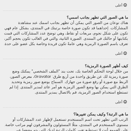
أعلى
ما هي الصور التي تظهر بجانب اسمي؟
هناك نوعان من الصور التي يمكن أن تظهر بجانب اسمك عند مشاهدة
المشاركات. إحداهما قد تكون صورة خاصة برتبتك في المنتدى، بشكل عام فهي
تكون على شكل نجوم، مربعات أو نقاط، وهي توضح عدد المشاركات التي قمت
بكتابتها أو حالتك في المنتدى. الصورة الثانية، والتي في الغالب تكون بحجم أكبر،
تعرف باسم الصورة الرمزية وهي عامةً تكون فريدة وخاصة بكل عضو على حدة.
أعلى
كيف أظهر الصورة الرمزية؟
من خلال لوحة التحكم الخاصة بك، تحت بند "الملف الشخصي" يمكنك وضع
صورة رمزية لك عن طريق واحدة من أربع طرق: Gravatar، معرض الصور،
الربط مع صورة أو رفع صورة من جهازك. السماح بوضع صور رمزية وتحديد
الطرق التي يمكن بها وضع الصور الرمزية هو أمر عائد لمدير المنتدى. إذا لم
تستطع استخدام الصور الرمزية، قم بالاتصال بمدير المنتدى.
أعلى
ما هي الرتبة؟ وكيف يمكن تغييرها؟
الرتب التي تظهر تحت اسم المستخدم تستعمل لإظهار عدد المشاركات أو
مستوى المستخدم في المنتدى، مثلًا المسئولون والمشرفون لهم مراتب خاصة.
على العموم أنت لا تستطيع تغيير كلمات الرتبة لديك التي يتم وضعها عبر