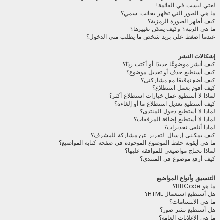
لغتي ليست في القائمة!
ما هي الصور التي تظهر بجانب اسمي؟
كيف أظهر الصورة الرمزية؟
ما هي الرتبة؟ وكيف يمكن تغييرها؟
عندما اضغط على بريد شخص ما يطلب مني الدخول؟
إشكالات النشر
كيف أنشر موضوعًا جديدًا أو أكتب ردًا؟
كيف أستطيع حذف أو تعديل موضوع؟
كيف أضع توقيعًا مع مشاركتي؟
كيف أقوم بعمل استطلاع؟
لماذا لا أستطيع عمل خيارات استطلاع أكثر؟
كيف أستطيع تعديل استطلاع ما أو إلغاءه؟
لماذا لا أستطيع دخول المنتدى؟
لماذا لا أستطيع إضافة المرفقات؟
لماذا أتلقى تحذيرات؟
كيف يمكنني إرسال التقرير عن مشاركة للمشرف؟
ما هي أيقونة حفظ الموضوع الموجودة في صفحة كتابة المواضيع؟
لماذا تحتاج مواضيعي للموافقة عليها؟
كيف أرفع موضوع في المنتدى؟
التنسيق وأنواع المواضيع
ما هو BBCode؟
هل أستطيع استعمال HTML؟
ما هي الابتسامات؟
هل أستطيع نشر صور؟
ما هي الإعلانات العامة؟