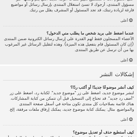
مسؤول المنتدى، أرجوك لا تسئ استغلال المنتدى بإرسال رسائل أو مواضيع
فارغة لزيادة رتبتك، قد تجد المسئول أو المشرف يقلل من رتبك.
أعلى
عندما اضغط على بريد شخص ما يطلب مني الدخول؟
الأعضاء المسجلون فقط لهم القدرة على إرسال رسائل الكترونية ضمن المنتدى
(إن كان المسئول قام بتفعيل هذه الميزة). وهذه لتقليل الرسائل غير المرغوب
بها من أن ترسل عن طريق المنتدى.
أعلى
إشكالات النشر
كيف أنشر موضوعًا جديدًا أو أكتب ردًا؟
لنشر موضوع جديد، اضغط على زر "موضوع جديد". لكتابة رد، اضغط على زر
"أضف رد جديد". قد تحتاج إلى التسجيل قبل أن تتمكن من كتابة المشاركات.
هناك قائمة بصلاحيات كل منتدى تكون متاحة في أسفل صفحة المنتدى
والمواضيع. مثال: يمكنك كتابة موضوع جديد، يمكنك إرفاق ملفات مرفقة، إلخ.
أعلى
كيف أستطيع حذف أو تعديل موضوع؟