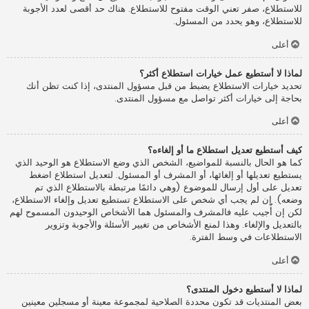
للاستطلاع، صفر تعني الوقت مفتوح للاستطلاع. هناك حد أقصى لعدد الأجوبة
للاستطلاع، وهو يحدد من المسئول.
أعلى
لماذا لا أستطيع عمل خيارات استطلاع أكثر؟
تحديد خيارات الاستطلاع يضبط من قبل مسؤول المنتدى، إذا كنت تظن أنك
بحاجة إلى خيارات أكثر تواصل مع مسؤول المنتدى.
أعلى
كيف أستطيع تعديل استطلاع ما أو إلغاءه؟
كما هو الحال بالنسبة للمواضيع، الشخص الذي وضع الاستطلاع هو الوحيد الذي
يستطيع تعديلها أو إلغائها، أو المشرف أو المسئول. لتعديل استطلاع اضغط
تعديل على أول إرسال للموضوع (وهي دائمًا مرتبطة بالاستطلاع الذي تم
وضعه). إن لم يجب أي شخص على الاستطلاع تستطيع تعديل وإلغاء الاستطلاع،
لكن إن أُجيب عليه فالمشرف والمسئول هما الأشخاص الوحيدون المسموح لهم
بالتعديل والإلغاء. وهذا لمنع الأشخاص من تغيير الأسئلة والأجوبة وتزوير
الاستطلاعات في وسط الفترة.
أعلى
لماذا لا أستطيع دخول المنتدى؟
بعض المنتديات قد تكون محددة الصلاحية لمجموعة معينة أو مسجلين معينين