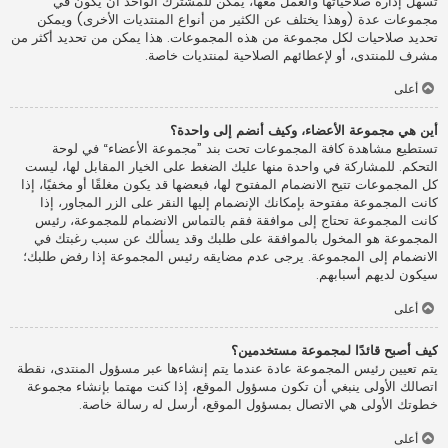
تسهل إدارة صلاحياتها والعمل معها، يمكن للمشترك الواحد أن يكون في
مجموعات عدة (وهذا يختلف عن الكثير من أنواع المنتديات الأخرى) ويمكن
تحديد صلاحيات لكل مجموعة من هذه المجموعات. هذا يمكن من تحديد أكثر من
مشرف للمنتدى، أو لإعطائهم الصلاحية لمنتديات خاصة.
أعلى
أين هي مجموعة الأعضاء، وكيف أنضم إلى واحدة؟
تستطيع مشاهدة كافة المجموعات تحت بند ”مجموعة الأعضاء“ في لوحة
التحكم. للمشاركة في واحدة منها عليك الضغط على الخيار المقابل لها، ليست
كل المجموعات تتيح الانضمام المفتوح لها، فبعضها قد يكون مغلقًا أو مخفيًا، إذا
كانت المجموعة مفتوحة بإمكانك الإنضمام إليها النقر على الزر المجاور، إذا
كانت المجموعة تحتاج إلى موافقة فقم بالتماس الانضمام للمجموعة، رئيس
المجموعة هو المخول بالموافقة على طلبك وقد يسألك عن سبب رغبتك في
الانضمام إلى المجموعة. يرجى عدم مضايقه رئيس المجموعة إذا رفض طلبك؛
سيكون لديهم أسبابهم.
أعلى
كيف أصبح قائدًا لمجموعة مستخدمين؟
يتم تعيين رئيس المجموعة عادة عندما يتم إنشاءها عبر مسؤول المنتدى، نقطة
اتصالك الأولى ينبغي أن تكون مسؤول الموقع، إذا كنت مهتما بإنشاء مجموعة
خطوتك الأولى هي الاتصال بمسؤول الموقع، أرسل له رسالة خاصة.
أعلى