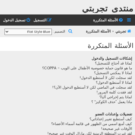
منتدى تجربتي
الأسئلة المتكررة
التسجيل
تسجيل الدخول
ب
تجربتي
الأسئلة المتكررة
التصميم :
ح
الأسئلة المتكررة
ث
إشكالات التسجيل والدخول
لماذا قد أحتاج للتسجيل؟
ما هو قانون حماية خصوصية الأطفال على الويب - COPPA؟
لماذا لا يمكنني التسجيل؟
لقد سجلت لكن لا أستطيع الدخول!
لماذا لا أستطيع الدخول؟
لقد سجلت في الماضي لكن لا أستطيع الدخول الآن؟!
لقد فقدت كلمة المرور!
لماذا يتم إخراجي آليا؟
ماذا يعمل ”حذف الكوكيز“ ؟
تفضيلات وإعدادات العضو
كيف أستطيع تغيير إعداداتي؟
كيف أمنع اسمي من الظهور في قائمة أسماء الأعضاء؟
الأوقات غير صحيحة!
لقد غيرت المنطقة الزمنية لكن مازال الوقت غير صحيح!