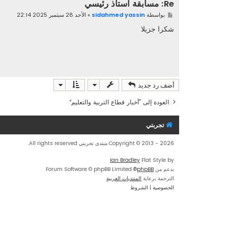
Re: مسابقة أستاذ رئيسي
م
بواسطة
sidahmed yassin
»
الأحد 28 سبتمبر 2025 22:14
ش
ا
شكرا جزيلا
ر
ك
ة
أضف رد جديد
العودة إلى ”أخبار قطاع التربية والتعليم“
تجربتي
Copyright © 2013 - 2026 منتدى تجربتي All rights reserved.
Ian Bradley
Flat Style by
بدعم من
phpBB
® Forum Software © phpBB Limited
الترجمة برعاية
المنتديات العربية
الخصوصية
|
الشروط