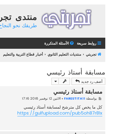
منتدى تجر
طريقك نحو النجاح 
روابط سريعة
الأسئلة المتكررة
تجربتي
منتديات التعليم الثانوي
أخبار قطاع التربية والتعليم
مسابقة أستاذ رئيسي
أضف رد جديد
مسابقة أستاذ رئيسي
م
بواسطة
FARESTITA11
»
الاثنين 12 نوفمبر 2018 17:16
ش
ا
كل ما يخص كل مترشح لمسابقة أستاذ رئيسي
ر
https://gulfupload.com/pub5oh87r81x
ك
ة