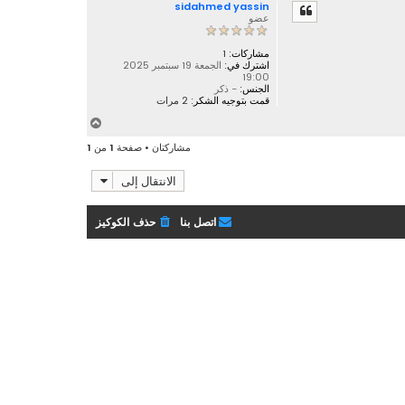
sidahmed yassin
ل
عضو
ى
مشاركات:
1
اشترك في:
الجمعة 19 سبتمبر 2025
19:00
الجنس:
- ذكر
قمت بتوجيه الشكر:
2 مرات
أ
ع
مشاركتان • صفحة
1
من
1
ل
ى
الانتقال إلى
اتصل بنا
حذف الكوكيز