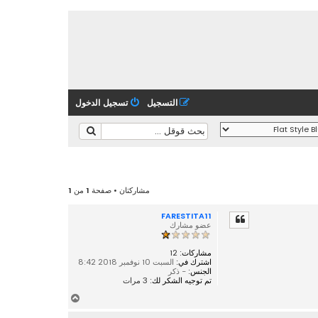
التسجيل
تسجيل الدخول
مشاركتان • صفحة
1
من
1
FARESTITA11
عضو مشارك
مشاركات:
12
اشترك في:
السبت 10 نوفمبر 2018 8:42
الجنس:
- ذكر
تم توجيه الشكر لك:
3 مرات
أ
ع