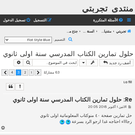
منتدى تجربتي
الأسئلة المتكررة
التسجيل
تسجيل الدخول
تجربتي
منتديات التعليم الثانوي
السنة الأولى ثانوي
جذع مشترك علوم و تكنلوجيا
ب
التصميم :
ح
حلول تمارين الكتاب المدرسي سنة اولى ثانوي
ث
بحث
بحث متقدم
أضف رد جديد
63 مشاركةً
4
3
2
1
السابق
التالي
La fill
Re: حلول تمارين الكتاب المدرسي سنة اولى ثانوي
م
الاثنين 1 أكتوبر 2018 20:05
ش
ا
حل تمارين صفحة ٤٠ منوكتاب المعلوماتية اولى ثانوي
ر
رجاااء احتاجه غدا ارجو الرد بسرعة
ك
ة
أ
ع