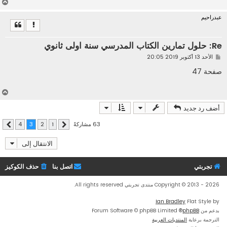
أ
ع
عبدراحيم
ل
ى
Re: حلول تمارين الكتاب المدرسي سنة اولى ثانوي
م
الأحد 13 أكتوبر 2019 20:05
ش
ا
صفحة 47
ر
ك
ة
أ
ع
أضف رد جديد
ل
ى
63 مشاركةً
4
3
2
1
السابق
التالي
الانتقال إلى
تجربتي
اتصل بنا
حذف الكوكيز
Copyright © 2013 - 2026 منتدى تجربتي All rights reserved.
Ian Bradley
Flat Style by
بدعم من
phpBB
® Forum Software © phpBB Limited
الترجمة برعاية
المنتديات العربية