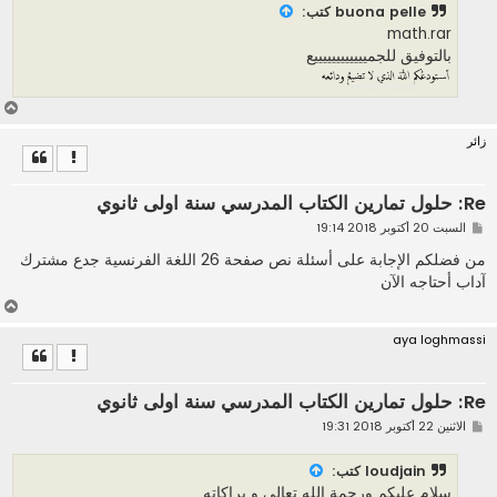
ر
buona pelle
كتب:
ك
math.rar
ة
بالتوفيق للجمييييييييييييع
أ
ع
زائر
ل
ى
Re: حلول تمارين الكتاب المدرسي سنة اولى ثانوي
م
السبت 20 أكتوبر 2018 19:14
ش
ا
من فضلكم الإجابة على أسئلة نص صفحة 26 اللغة الفرنسية جدع مشترك
ر
آداب أحتاجه الآن
ك
ة
أ
ع
aya loghmassi
ل
ى
Re: حلول تمارين الكتاب المدرسي سنة اولى ثانوي
م
الاثنين 22 أكتوبر 2018 19:31
ش
ا
ر
loudjain
كتب:
ك
سلام عليكم ورحمة الله تعالى و براكاته
ة