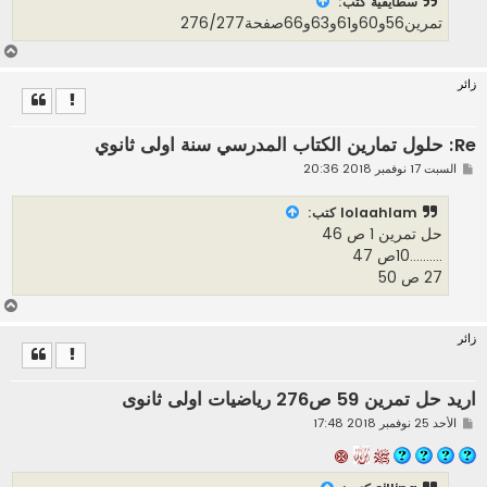
سطايفية كتب:
ك
تمرين56و60و61و63و66صفحة276/277
ة
أ
ع
زائر
ل
ى
Re: حلول تمارين الكتاب المدرسي سنة اولى ثانوي
م
السبت 17 نوفمبر 2018 20:36
ش
ا
ر
lolaahlam كتب:
ك
حل تمرين 1 ص 46
ة
..........10ص 47
27 ص 50
أ
ع
زائر
ل
ى
اريد حل تمرين 59 ص276 رياضيات اولى ثانوى
م
الأحد 25 نوفمبر 2018 17:48
ش
ا
ر
ك