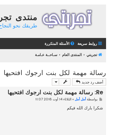
منتدى تجر
طريقك نحو النجاح 
روابط سريعة
الأسئلة المتكررة
تجربتي
المنتدى العام
سـاحــة عـامـة
رسالة مهمة لكل بنت ارجوك افتحيها
أضف رد جديد
Re: رسالة مهمة لكل بنت ارجوك افتحيها
م
بواسطة
أمل أمل
»
الثلاثاء 14 أوت 2018 11:07
ش
ا
شكرا بارك الله فيكم
ر
ك
ة