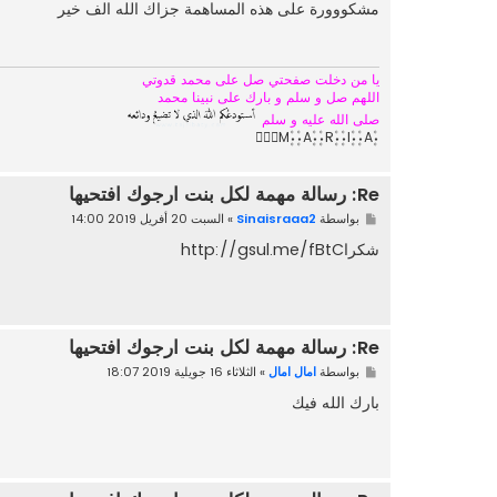
ا
مشكووورة على هذه المساهمة جزاك الله الف خير
ر
ك
ة
يا من دخلت صفحتي صل على محمد قدوتي
اللهم صل و سلم و بارك على نبينا محمد
صلى الله عليه و سلم
۰۪۫M۪۫۰۰۪۫A۪۫۰۰۪۫R۪۫۰۰۪۫I۪۫۰۰۪۫A۪۫۰
Re: رسالة مهمة لكل بنت ارجوك افتحيها
م
بواسطة
Sinaisraaa2
»
السبت 20 أفريل 2019 14:00
ش
ا
شكراhttp://gsul.me/fBtC
ر
ك
ة
Re: رسالة مهمة لكل بنت ارجوك افتحيها
م
بواسطة
امال امال
»
الثلاثاء 16 جويلية 2019 18:07
ش
ا
بارك الله فيك
ر
ك
ة