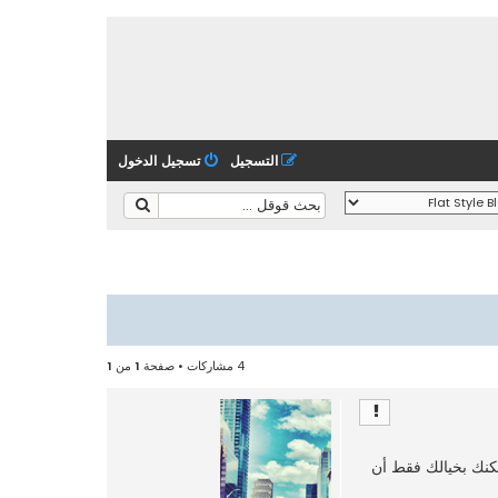
التسجيل
تسجيل الدخول
4 مشاركات • صفحة
1
من
1
نك بخيالك فقط أن