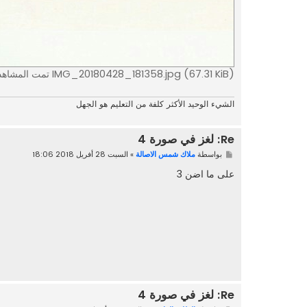
IMG_20180428_181358.jpg (67.31 KiB) تمت المشاهدة 76033 مرةً
الشيء الوحيد الأكثر كلفة من التعليم هو الجهل
Re: لغز في صورة 4
م
بواسطة
ملاك شمس الاصالة
»
السبت 28 أفريل 2018 18:06
ش
ا
على ما اضن 3
ر
ك
ة
Re: لغز في صورة 4