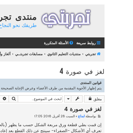
منتدى تجر
طريقك نحو النجاح 
روابط سريعة
الأسئلة المتكررة
تجربتي
منتديات التعليم الثانوي
مسابقات تجربتــي
ألغاز و
لغز في صورة 4
قوانين المنتدى
يتم إظهار الأجوبة المقدمة من طرف الأعضاء وعرض الإجابة الصحيحة مع الش
بحث
ب
مغلق
لغز في صورة 4
م
بواسطة
ابداع
»
السبت 28 أفريل 2018 17:05
ش
ا
إن قمت بطي قطعة ورق مربعة الشكل حسب ما يظهر (بالخطو
ر
تعرف أي الأشكال -الصفراء- سينتج عن ذلك القطع بعد إعادة فر
ك