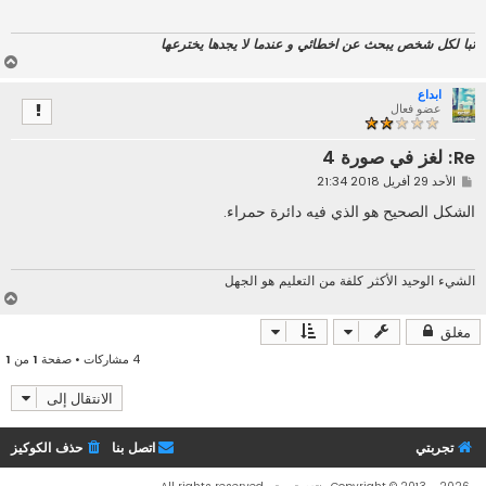
ة
تبا لكل شخص يبحث عن اخطائي و عندما لا يجدها يخترعها
أ
ع
ابداع
ل
عضو فعال
ى
Re: لغز في صورة 4
م
الأحد 29 أفريل 2018 21:34
ش
ا
الشكل الصحيح هو الذي فيه دائرة حمراء.
ر
ك
ة
الشيء الوحيد الأكثر كلفة من التعليم هو الجهل
أ
ع
مغلق
ل
ى
4 مشاركات • صفحة
1
من
1
الانتقال إلى
تجربتي
اتصل بنا
حذف الكوكيز