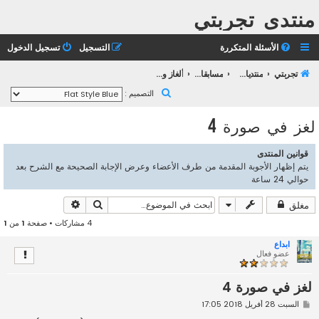
منتدى تجربتي
الأسئلة المتكررة
التسجيل
تسجيل الدخول
تجربتي
منتديات التعليم الثانوي
مسابقات تجربتــي
ألغاز وأسئلة ومسابقات بسيطة
ب
التصميم :
ح
لغز في صورة 4
ث
قوانين المنتدى
يتم إظهار الأجوبة المقدمة من طرف الأعضاء وعرض الإجابة الصحيحة مع الشرح بعد
حوالي 24 ساعة
بحث
بحث متقدم
مغلق
4 مشاركات • صفحة
1
من
1
ابداع
عضو فعال
لغز في صورة 4
م
السبت 28 أفريل 2018 17:05
ش