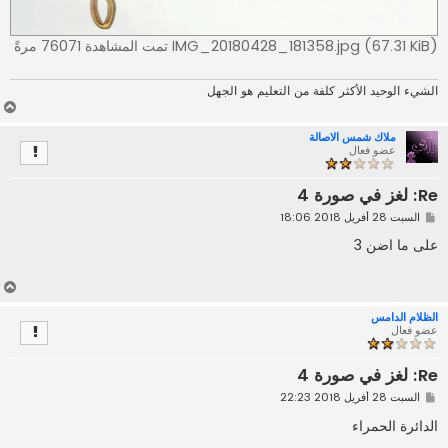
IMG_20180428_181358.jpg (67.31 KiB) تمت المشاهدة 76071 مرةً
الشيء الوحيد الأكثر كلفة من التعليم هو الجهل
أ
ع
ملاك شمس الاصالة
ل
عضو فعال
ى
Re: لغز في صورة 4
م
السبت 28 أفريل 2018 18:06
ش
ا
على ما اضن 3
ر
ك
ة
أ
ع
الظلام الدامس
ل
عضو فعال
ى
Re: لغز في صورة 4
م
السبت 28 أفريل 2018 22:23
ش
ا
الدائرة الحمراء
ر
ك