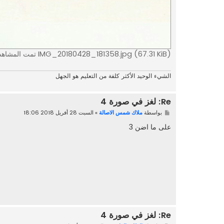
IMG_20180428_181358.jpg (67.31 KiB) تمت المشاهدة 75982 مرةً
الشيء الوحيد الأكثر كلفة من التعليم هو الجهل
Re: لغز في صورة 4
م
بواسطة
ملاك شمس الاصالة
»
السبت 28 أفريل 2018 18:06
ش
ا
على ما اضن 3
ر
ك
ة
Re: لغز في صورة 4