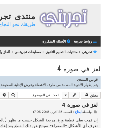
منتدى تجر
طريقك نحو النجاح 
روابط سريعة
الأسئلة المتكررة
تجربتي
منتديات التعليم الثانوي
مسابقات تجربتــي
ألغاز و
لغز في صورة 4
قوانين المنتدى
يتم إظهار الأجوبة المقدمة من طرف الأعضاء وعرض الإجابة الصحيحة مع الش
بحث
ب
مغلق
لغز في صورة 4
م
بواسطة
ابداع
»
السبت 28 أفريل 2018 17:05
ش
ا
إن قمت بطي قطعة ورق مربعة الشكل حسب ما يظهر (بالخطو
ر
تعرف أي الأشكال -الصفراء- سينتج عن ذلك القطع بعد إعادة فر
ك