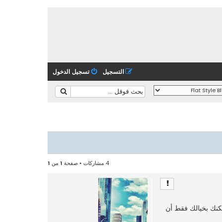
التسجيل
تسجيل الدخول
4 مشاركات • صفحة
1
من
1
نك بخيالك فقط أن