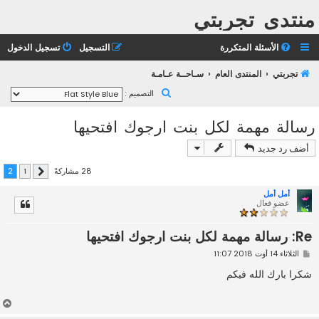
منتدى تجربتي
الأسئلة المتكررة
التسجيل
تسجيل الدخول
تجربتي
المنتدى العام
سـاحــة عـامـة
ب
التصميم :
ح
رسالة مهمة لكل بنت ارجوك افتحيها
ث
أضف رد جديد
28 مشاركةً
2
1
السابق
أمل أمل
عضو فعال
Re: رسالة مهمة لكل بنت ارجوك افتحيها
م
الثلاثاء 14 أوت 2018 11:07
ش
ا
شكرا بارك الله فيكم
ر
ك
ة
أ
ع