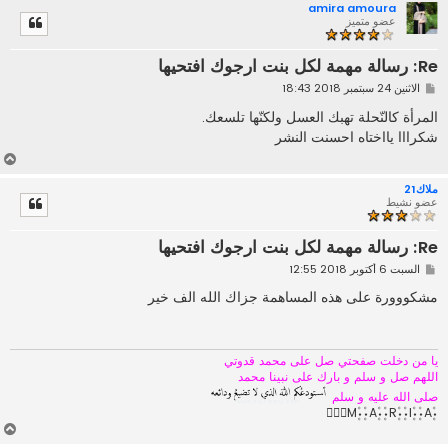
amira amoura
ل
عضو متميز
ى
Re: رسالة مهمة لكل بنت ارجوك افتحيها
م
الاثنين 24 سبتمبر 2018 18:43
ش
ا
المرأة كالنّحلة تهبك العسل ولكنّها تلسعك.
ر
شكرااا يااختاه احسنت النشر
ك
ة
أ
ع
ملاك21
ل
عضو نشيط
ى
Re: رسالة مهمة لكل بنت ارجوك افتحيها
م
السبت 6 أكتوبر 2018 12:55
ش
ا
مشكووورة على هذه المساهمة جزاك الله الف خير
ر
ك
ة
يا من دخلت صفحتي صل على محمد قدوتي
اللهم صل و سلم و بارك على نبينا محمد
صلى الله عليه و سلم
۰۪۫M۪۫۰۰۪۫A۪۫۰۰۪۫R۪۫۰۰۪۫I۪۫۰۰۪۫A۪۫۰
أ
ع