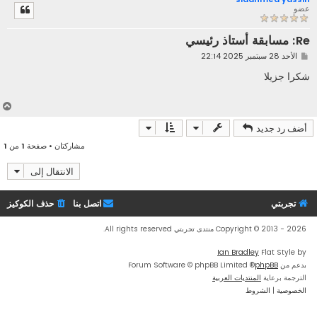
ل
عضو
ى
Re: مسابقة أستاذ رئيسي
م
الأحد 28 سبتمبر 2025 22:14
ش
ا
شكرا جزيلا
ر
ك
ة
أ
ع
أضف رد جديد
ل
ى
مشاركتان • صفحة
1
من
1
الانتقال إلى
تجربتي
اتصل بنا
حذف الكوكيز
Copyright © 2013 - 2026 منتدى تجربتي All rights reserved.
Ian Bradley
Flat Style by
بدعم من
phpBB
® Forum Software © phpBB Limited
الترجمة برعاية
المنتديات العربية
الخصوصية
|
الشروط