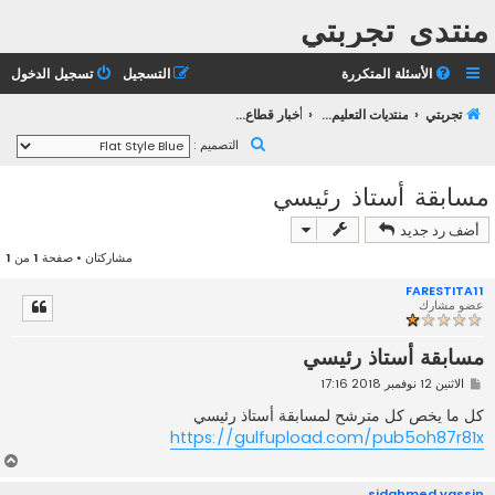
منتدى تجربتي
الأسئلة المتكررة
التسجيل
تسجيل الدخول
تجربتي
منتديات التعليم الثانوي
أخبار قطاع التربية والتعليم
ب
التصميم :
ح
مسابقة أستاذ رئيسي
ث
أضف رد جديد
مشاركتان • صفحة
1
من
1
FARESTITA11
عضو مشارك
مسابقة أستاذ رئيسي
م
الاثنين 12 نوفمبر 2018 17:16
ش
ا
كل ما يخص كل مترشح لمسابقة أستاذ رئيسي
ر
https://gulfupload.com/pub5oh87r81x
ك
ة
أ
ع
sidahmed yassin