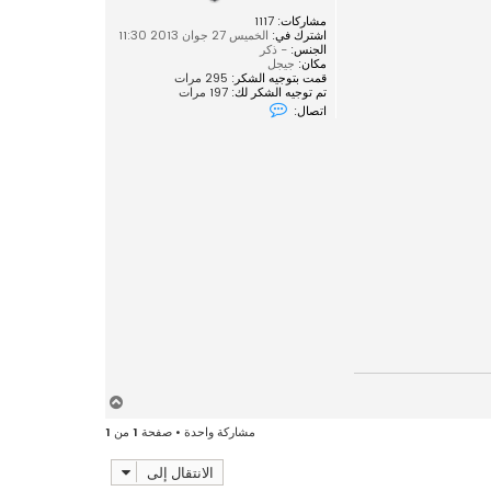
مشاركات:
1117
اشترك في:
الخميس 27 جوان 2013 11:30
الجنس:
- ذكر
مكان:
جيجل
قمت بتوجيه الشكر:
295 مرات
تم توجيه الشكر لك:
197 مرات
ا
اتصال:
ت
ص
ل
ب
ـ
ي
ا
س
ر
أ
ع
مشاركة واحدة • صفحة
1
من
1
ل
ى
الانتقال إلى