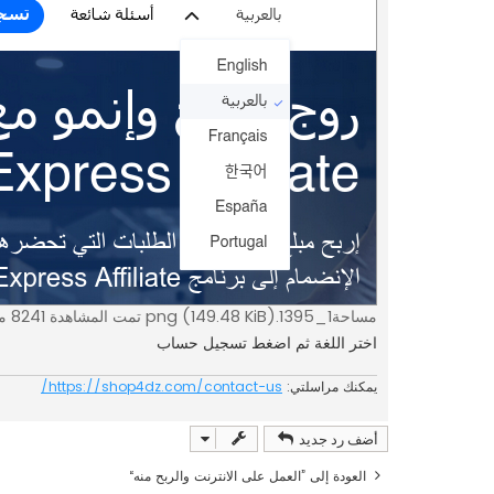
مساحة1_1395.png (149.48 KiB) تمت المشاهدة 8241 مرةً
اختر اللغة ثم اضغط تسجيل حساب
يمكنك مراسلتي:
https://shop4dz.com/contact-us/
أضف رد جديد
العودة إلى ”العمل على الانترنت والربح منه“