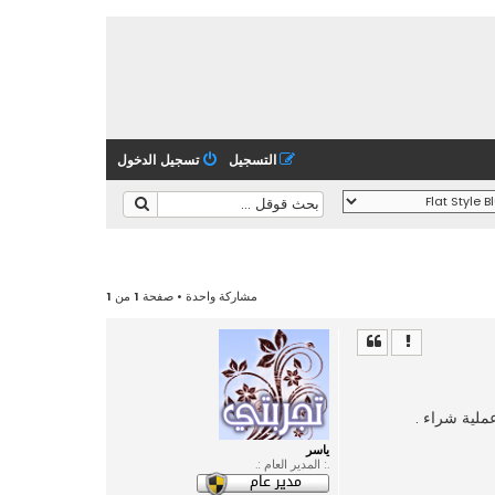
التسجيل
تسجيل الدخول
مشاركة واحدة • صفحة
1
من
1
لية شراء .
ياسر
.: المدير العام :.