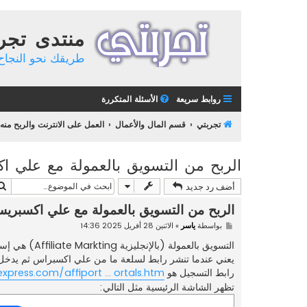
منتدى تجر
طريقك نحو النجاح 
روابط سريعة
الأسئلة المتكررة
تجربتي
قسم المال والأعمال
العمل على الانترنت والربح منه
الربح من التسويق بالعمولة مع علي 
أضف رد جديد
الربح من التسويق بالعمولة مع علي اكسبر
م
بواسطة
ياسر
»
الاثنين 28 أفريل 2025 14:36
ش
ا
التسويق بالعمولة (بالإنجليزية Affiliate Markting) هي إستراتيجية تسويقية تقوم على أساس مشاركة العائد بين التاجر والناشر
ر
يعني عندما تنشر رابط لسلعة ما من علي اكسبراس ثم يدخ
ك
ة
رابط التسجيل هو
express.com/affiport ... ortals.htm
تظهر الشاشة الرئيسية مثل التالي: