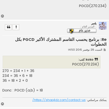
ش
ا
(PGCD(270.234
ر
ك
ة
أ
ع
ياسر
ل
.: المدير العام :.
ى
Re: برنامج يحسب القاسم المشترك الأكبر PGCD بكل
الخطوات
م
السبت 28 نوفمبر 2015 14:50
ش
ا
ر
koko كتب:
ك
(PGCD(270.234
ة
270 = 234 × 1 + 36
234 = 36 × 6 + 18
36 = 18 × 2 + 0
Donc : PGCD (a,b) = 18
يمكنك مراسلتي:
https://shop4dz.com/contact-us/
أ
ع