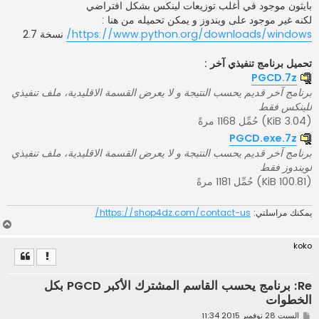
بايثون موجود في أغلب توزيعات لينكس بشكل افتراضي
لكنه غير موجود على ويندوز و يمكن تحميله من هنا :
https://www.python.org/downloads/windows/
نسخة 2.7
تحميل برنامج تنفيذي آخر :
PGCD.7z
برنامج آخر قديم يحسب النتيجة و لا يعرض القسمة الاقليدية، ملف تنفيذي
للينكس فقط
(3.04 KiB) حُمِّل 1168 مرةً
PGCD.exe.7z
برنامج آخر قديم يحسب النتيجة و لا يعرض القسمة الاقليدية، ملف تنفيذي
لويندوز فقط
(100.81 KiB) حُمِّل 1181 مرةً
يمكنك مراسلتي:
https://shop4dz.com/contact-us/
أ
ع
koko
ل
ى
Re: برنامج يحسب القاسم المشترك الأكبر PGCD بكل
الخطوات
م
السبت 28 نوفمبر 2015 11:34