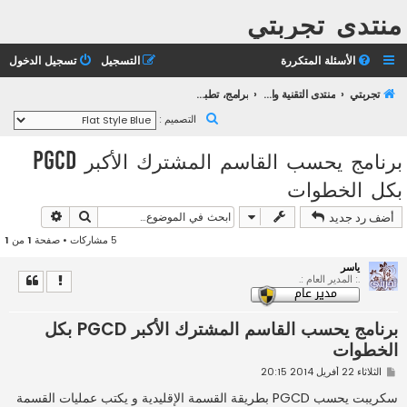
منتدى تجربتي
الأسئلة المتكررة
التسجيل
تسجيل الدخول
تجربتي
منتدى التقنية والانترنت
برامج، تطبيقات وانترنت
ب
التصميم :
ح
برنامج يحسب القاسم المشترك الأكبر PGCD
ث
بكل الخطوات
بحث
بحث متقد
أضف رد جديد
5 مشاركات • صفحة
1
من
1
ياسر
.: المدير العام :.
برنامج يحسب القاسم المشترك الأكبر PGCD بكل
الخطوات
م
الثلاثاء 22 أفريل 2014 20:15
ش
ا
سكريبت يحسب PGCD بطريقة القسمة الإقليدية و يكتب عمليات القسمة
ر