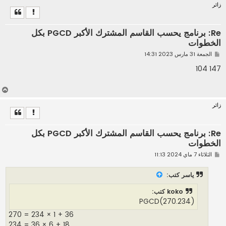
زائر
ل
ى
Re: برنامج يحسب القاسم المشترك الأكبر PGCD بكل
الخطوات
م
الجمعة 31 مارس 2023 14:31
ش
ا
147 104
ر
ك
ة
أ
ع
زائر
ل
ى
Re: برنامج يحسب القاسم المشترك الأكبر PGCD بكل
الخطوات
م
الثلاثاء 7 ماي 2024 11:13
ش
ا
ر
ياسر
كتب:
ك
ة
koko كتب:
(PGCD(270.234
270 = 234 × 1 + 36
234 = 36 × 6 + 18