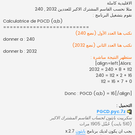
الاقليدية كاملة
ك
ة
مثلا نحسب القاسم المشترك الاكبر للعددين 2032 , 240
نقوم بتشغيل البرنامج :
Calculatrice de PGCD (a,b)
==========================
نكتب هنا العدد الأول (نضع 240)
donner a : 240
نكتب هنا العدد الثاني (نضع 2032)
donner b : 2032
ستظهر النتيجة مباشرة :
[align=left]Alors:
2032 = 240 × 8 + 112
240 = 112 × 2 + 16
112 = 16 × 7 + 0
Donc : PGCD (a,b) = 16[/align]
التحميل :
PGCD.pyc.7z
سكريبت بايثون لحساب القاسم المشترك الاكبر
(510 بايت) حُمِّل 1905 مرات
يجب ان يكون لديك برنامج
بايثون
2.7.x