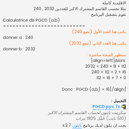
الاقليدية كاملة
ك
ة
مثلا نحسب القاسم المشترك الاكبر للعددين 2032 , 240
نقوم بتشغيل البرنامج :
Calculatrice de PGCD (a,b)
==========================
نكتب هنا العدد الأول (نضع 240)
donner a : 240
نكتب هنا العدد الثاني (نضع 2032)
donner b : 2032
ستظهر النتيجة مباشرة :
[align=left]Alors:
2032 = 240 × 8 + 112
240 = 112 × 2 + 16
112 = 16 × 7 + 0
Donc : PGCD (a,b) = 16[/align]
التحميل :
PGCD.pyc.7z
سكريبت بايثون لحساب القاسم المشترك الاكبر
(510 بايت) حُمِّل 1905 مرات
يجب ان يكون لديك برنامج
بايثون
2.7.x