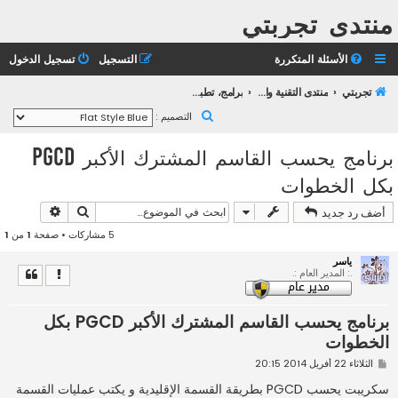
منتدى تجربتي
الأسئلة المتكررة
التسجيل
تسجيل الدخول
تجربتي
منتدى التقنية والانترنت
برامج، تطبيقات وانترنت
ب
التصميم :
ح
برنامج يحسب القاسم المشترك الأكبر PGCD
ث
بكل الخطوات
بحث
بحث متقد
أضف رد جديد
5 مشاركات • صفحة
1
من
1
ياسر
.: المدير العام :.
برنامج يحسب القاسم المشترك الأكبر PGCD بكل
الخطوات
م
الثلاثاء 22 أفريل 2014 20:15
ش
ا
سكريبت يحسب PGCD بطريقة القسمة الإقليدية و يكتب عمليات القسمة
ر