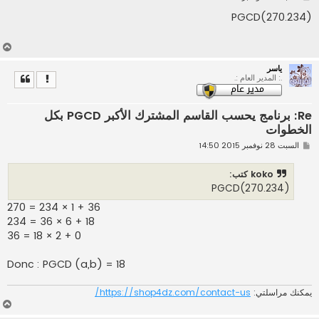
ش
ا
(PGCD(270.234
ر
ك
ة
أ
ع
ياسر
ل
.: المدير العام :.
ى
Re: برنامج يحسب القاسم المشترك الأكبر PGCD بكل
الخطوات
م
السبت 28 نوفمبر 2015 14:50
ش
ا
ر
koko كتب:
ك
(PGCD(270.234
ة
270 = 234 × 1 + 36
234 = 36 × 6 + 18
36 = 18 × 2 + 0
Donc : PGCD (a,b) = 18
يمكنك مراسلتي:
https://shop4dz.com/contact-us/
أ
ع