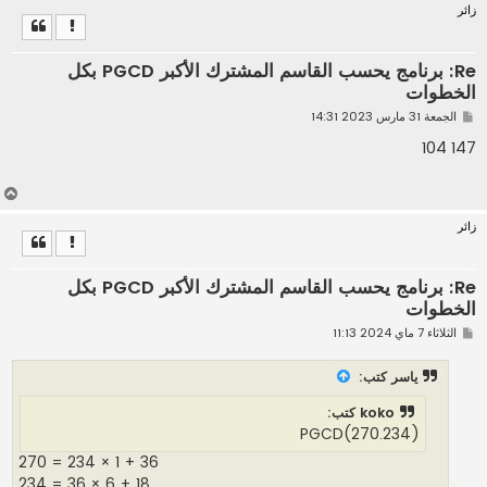
زائر
ل
ى
Re: برنامج يحسب القاسم المشترك الأكبر PGCD بكل
الخطوات
م
الجمعة 31 مارس 2023 14:31
ش
ا
147 104
ر
ك
ة
أ
ع
زائر
ل
ى
Re: برنامج يحسب القاسم المشترك الأكبر PGCD بكل
الخطوات
م
الثلاثاء 7 ماي 2024 11:13
ش
ا
ر
ياسر
كتب:
ك
ة
koko كتب:
(PGCD(270.234
270 = 234 × 1 + 36
234 = 36 × 6 + 18