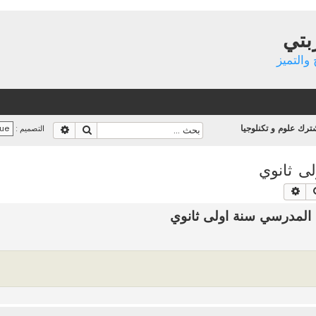
بتي
والتميز
رك علوم و تكنلوجيا
بحث
بحث متقدم
التصميم :
ى ثانوي
بحث
بحث متقدم