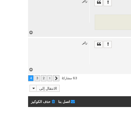
زائر
ل
ى
أ
ع
زائر
ل
ى
أ
ع
63 مشاركةً
4
3
2
1
السابق
ل
ى
الانتقال إلى
اتصل بنا
حذف الكوكيز