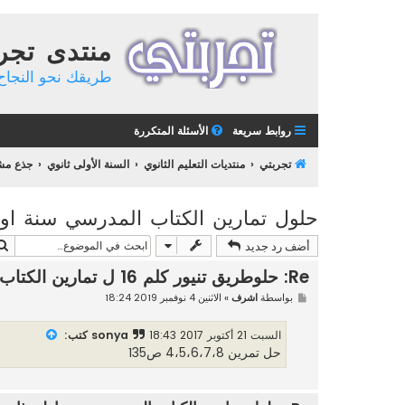
منتدى تجر
طريقك نحو النجاح 
روابط سريعة
الأسئلة المتكررة
تجربتي
منتديات التعليم الثانوي
السنة الأولى ثانوي
جذع مشت
حلول تمارين الكتاب المدرسي سنة اول
أضف رد جديد
Re: حلوطريق تنيور كلم 16 ل تمارين الكتاب المدرسي سنة اولى ثانوي
م
بواسطة
اشرف
»
الاثنين 4 نوفمبر 2019 18:24
ش
ا
ر
السبت 21 أكتوبر 2017 18:43
sonya كتب:
ك
حل تمرين 4،5،6،7،8 ص135
ة