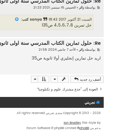
Re: حلول تمارين الكتاب المدرسي سنة اولى ثانوي
م
بواسطة
زائر
»
الخميس 16 سبتمبر 2021 21:23
ش
ا
ر
السبت 21 أكتوبر 2017 18:43
sonya كتب:
ك
حل تمرين 4،5،6،7،8 ص135
ة
Re: حلول تمارين الكتاب المدرسي سنة اولى ثانوي
م
بواسطة
زائر
»
الأحد 7 جانفي 2024 21:58
ش
ا
اريد حل تمارين إنجليزي أولا ثانوية ص35
ر
ك
ة
أضف رد جديد
العودة إلى ”جذع مشترك علوم و تكنلوجيا“
تجربتي
Copyright © 2013 - 2026 منتدى تجربتي All rights reserved.
Ian Bradley
Flat Style by
بدعم من
phpBB
® Forum Software © phpBB Limited