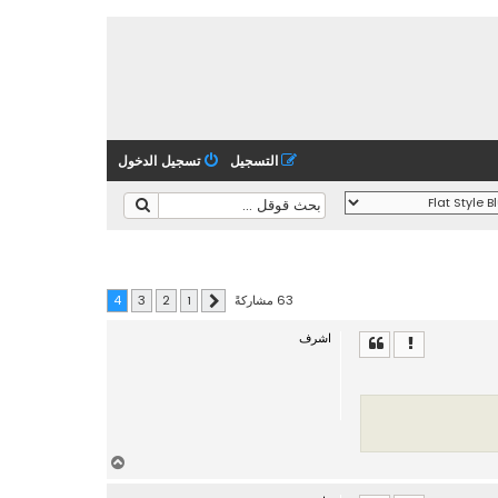
التسجيل
تسجيل الدخول
63 مشاركةً
4
3
2
1
السابق
اشرف
أ
ع