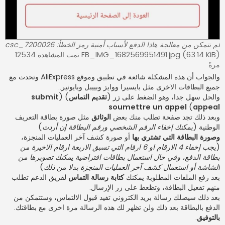
لم نتمكن من معالجة هاذا الدفع لأسباب أمنية رمز الخطأ: csc_7200026
FB_IMG_1682569951491.jpg (63.14 KiB) تمت المشاهدة 12534
مرةً
والجواب أن هذه المشكلة شائعة في تطبيق وموقع AliExpress وتحدث مع
جميع البطاقات الاخرى مثل بايسيرا ووايز وبييبل وبايونير..
والحل سهل جدا، وهو الضغط على زر (
تقديم التماس
) (
submit
soumettre un appel
)
appeal
وبعد ذلك تجد صفحة تطلب منك بعض
الوثائق
مثل صورة بطاقة التعريف
الوطنية (
يمكنك إخفاء الرقم الشخصي ورقم البطاقة إن أردت
)
وصورة البطاقة التي تشتري بها
أو صورة كشف آخر العمليات المنجزة،
(
يجب إخفاء 4 الارقام او 6 ارقام التي تسبق الاربعة ارقام الاخيرة من
بطاقة الدفع، وفي حال استعمال بطاقات افتراضية يمكنك تصويرها من
الشاشة أو استعمال كشف آخر العمليات المنجزة بدلا من ذلك
)
بعد رفع الملفات المطلوبة يمكنك
كتابة رسالة التماس
لفريق الدعم تطلب
منهم تفعيل البطاقة، وتظعط على زر الإرسال.
بعد ذلك سيصلك رسالة بريد الكتروني تفيد قبول الالتماس، وستتمكن من
الدفع بالبطاقة بعد ذلك ولن تظهر لك هذه الرسالة مرة اخرى مع بطاقتك.
بالتوفيق
.