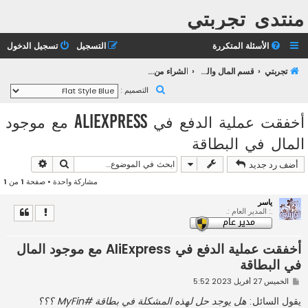
منتدى تجربتي
الأسئلة المتكررة
التسجيل
تسجيل الدخول
تجربتي
قسم المال والأعمال
الشراء من الأنترنت
ب
التصميم :
ح
أخفقت عملية الدفع في AliExpress مع موجود
ث
المال في البطاقة
بحث
بحث متقد
أضف رد جديد
مشاركة واحدة • صفحة
1
من
1
ياسر
.: المدير العام :.
أخفقت عملية الدفع في AliExpress مع موجود المال
في البطاقة
م
الخميس 27 أفريل 2023 5:52
ش
ا
يقول السائل:
هل يوجد حل لهذه المشكلة في بطاقة #MyFin ؟؟؟
ر