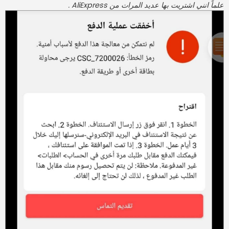
علماً انني اشتريت بها عديد المرات من AliExpress .
ك
ة