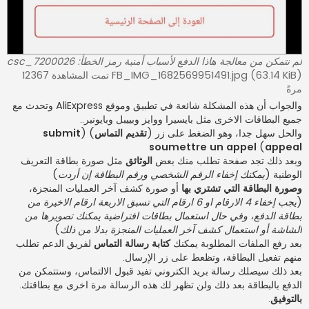
لم نتمكن من معالجة هاذا الدفع لأسباب أمنية رمز الخطأ: csc_7200026
FB_IMG_1682569951491.jpg (63.14 KiB) تمت المشاهدة 12367
مرةً
والجواب أن هذه المشكلة شائعة في تطبيق وموقع AliExpress وتحدث مع
جميع البطاقات الاخرى مثل بايسيرا ووايز وبييبل وبايونير..
والحل سهل جدا، وهو الضغط على زر (
تقديم التماس
) (
submit
soumettre un appel
)
appeal
وبعد ذلك تجد صفحة تطلب منك بعض
الوثائق
مثل صورة بطاقة التعريف
الوطنية (
يمكنك إخفاء الرقم الشخصي ورقم البطاقة إن أردت
)
وصورة البطاقة التي تشتري بها
أو صورة كشف آخر العمليات المنجزة،
(
يجب إخفاء 4 الارقام او 6 ارقام التي تسبق الاربعة ارقام الاخيرة من
بطاقة الدفع، وفي حال استعمال بطاقات افتراضية يمكنك تصويرها من
الشاشة أو استعمال كشف آخر العمليات المنجزة بدلا من ذلك
)
بعد رفع الملفات المطلوبة يمكنك
كتابة رسالة التماس
لفريق الدعم تطلب
منهم تفعيل البطاقة، وتظعط على زر الإرسال.
بعد ذلك سيصلك رسالة بريد الكتروني تفيد قبول الالتماس، وستتمكن من
الدفع بالبطاقة بعد ذلك ولن تظهر لك هذه الرسالة مرة اخرى مع بطاقتك.
بالتوفيق
.