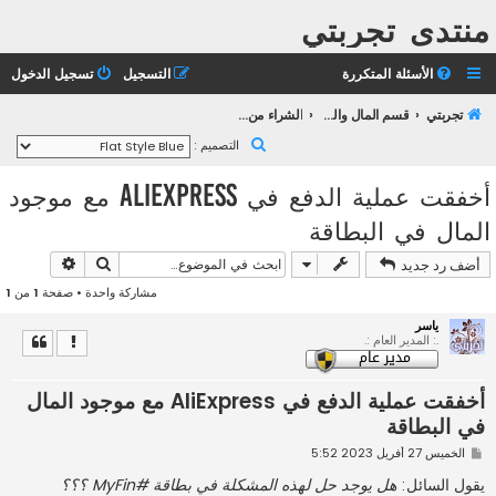
منتدى تجربتي
الأسئلة المتكررة
التسجيل
تسجيل الدخول
تجربتي
قسم المال والأعمال
الشراء من الأنترنت
ب
التصميم :
ح
أخفقت عملية الدفع في AliExpress مع موجود
ث
المال في البطاقة
بحث
بحث متقد
أضف رد جديد
مشاركة واحدة • صفحة
1
من
1
ياسر
.: المدير العام :.
أخفقت عملية الدفع في AliExpress مع موجود المال
في البطاقة
م
الخميس 27 أفريل 2023 5:52
ش
ا
يقول السائل:
هل يوجد حل لهذه المشكلة في بطاقة #MyFin ؟؟؟
ر