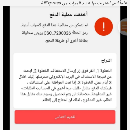
علماً انني اشتريت بها عديد المرات من AliExpress .
ك
ة