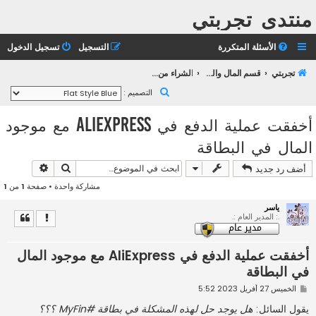
منتدى تجربتي
الأسئلة المتكررة
التسجيل
تسجيل الدخول
تجربتي
قسم المال والأعمال
الشراء من الأنترنت
ب
التصميم :
ح
أخفقت عملية الدفع في AliExpress مع موجود
ث
المال في البطاقة
بحث
بحث متقد
أضف رد جديد
مشاركة واحدة • صفحة
1
من
1
ياسر
.: المدير العام :.
أخفقت عملية الدفع في AliExpress مع موجود المال
في البطاقة
م
الخميس 27 أفريل 2023 5:52
ش
ا
يقول السائل:
هل يوجد حل لهذه المشكلة في بطاقة #MyFin ؟؟؟
ر