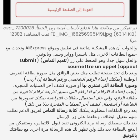
لم نتمكن من معالجة هاذا الدفع لأسباب أمنية رمز الخطأ: csc_7200026
FB_IMG_1682569951491.jpg (63.14 KiB) تمت المشاهدة 12382
مرةً
والجواب أن هذه المشكلة شائعة في تطبيق وموقع AliExpress وتحدث مع
جميع البطاقات الاخرى مثل بايسيرا ووايز وبييبل وبايونير..
والحل سهل جدا، وهو الضغط على زر (
تقديم التماس
) (
submit
soumettre un appel
)
appeal
وبعد ذلك تجد صفحة تطلب منك بعض
الوثائق
مثل صورة بطاقة التعريف
الوطنية (
يمكنك إخفاء الرقم الشخصي ورقم البطاقة إن أردت
)
وصورة البطاقة التي تشتري بها
أو صورة كشف آخر العمليات المنجزة،
(
يجب إخفاء 4 الارقام او 6 ارقام التي تسبق الاربعة ارقام الاخيرة من
بطاقة الدفع، وفي حال استعمال بطاقات افتراضية يمكنك تصويرها من
الشاشة أو استعمال كشف آخر العمليات المنجزة بدلا من ذلك
)
بعد رفع الملفات المطلوبة يمكنك
كتابة رسالة التماس
لفريق الدعم تطلب
منهم تفعيل البطاقة، وتظعط على زر الإرسال.
بعد ذلك سيصلك رسالة بريد الكتروني تفيد قبول الالتماس، وستتمكن من
الدفع بالبطاقة بعد ذلك ولن تظهر لك هذه الرسالة مرة اخرى مع بطاقتك.
بالتوفيق
.