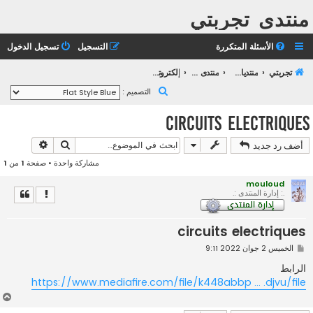
منتدى تجربتي
الأسئلة المتكررة
التسجيل
تسجيل الدخول
تجربتي
منتديات التعليم الثانوي
منتدى التعليم الجامعي
إلكتروتقني
ب
التصميم :
ح
circuits electriques
ث
بحث
بحث متقد
أضف رد جديد
مشاركة واحدة • صفحة
1
من
1
mouloud
.: إدارة المنتدى :.
circuits electriques
م
الخميس 2 جوان 2022 9:11
ش
ا
الرابط
ر
https://www.mediafire.com/file/k448abbp ... .djvu/file
ك
ة
أ
ع