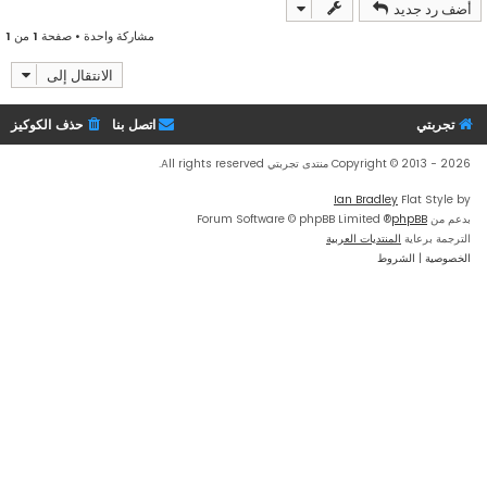
أضف رد جديد
ل
ى
مشاركة واحدة • صفحة
1
من
1
الانتقال إلى
تجربتي
اتصل بنا
حذف الكوكيز
Copyright © 2013 - 2026 منتدى تجربتي All rights reserved.
Ian Bradley
Flat Style by
بدعم من
phpBB
® Forum Software © phpBB Limited
الترجمة برعاية
المنتديات العربية
الخصوصية
|
الشروط