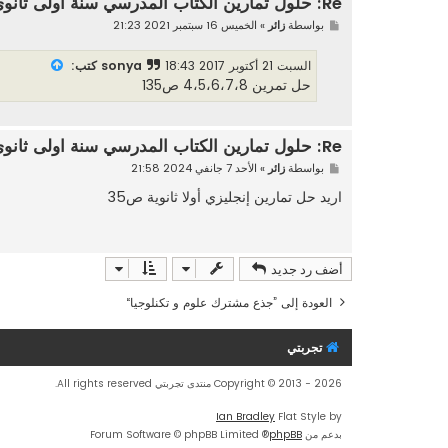
Re: حلول تمارين الكتاب المدرسي سنة اولى ثانوي
م
بواسطة
زائر
»
الخميس 16 سبتمبر 2021 21:23
ش
ا
ر
السبت 21 أكتوبر 2017 18:43
sonya كتب:
ك
حل تمرين 4،5،6،7،8 ص135
ة
Re: حلول تمارين الكتاب المدرسي سنة اولى ثانوي
م
بواسطة
زائر
»
الأحد 7 جانفي 2024 21:58
ش
ا
اريد حل تمارين إنجليزي أولا ثانوية ص35
ر
ك
ة
أضف رد جديد
العودة إلى ”جذع مشترك علوم و تكنلوجيا“
تجربتي
Copyright © 2013 - 2026 منتدى تجربتي All rights reserved.
Ian Bradley
Flat Style by
بدعم من
phpBB
® Forum Software © phpBB Limited