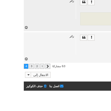
زائر
ل
ى
أ
ع
زائر
ل
ى
أ
ع
63 مشاركةً
4
3
2
1
السابق
ل
ى
الانتقال إلى
اتصل بنا
حذف الكوكيز