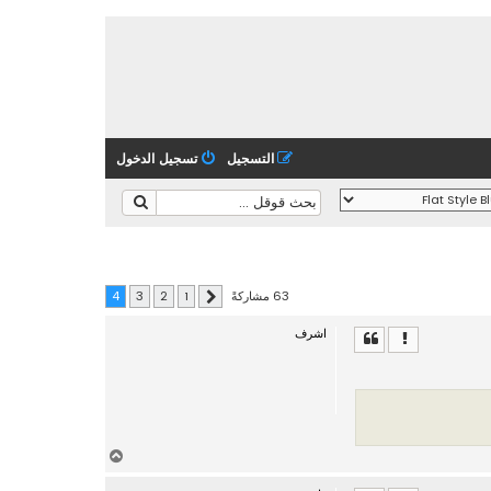
التسجيل
تسجيل الدخول
63 مشاركةً
4
3
2
1
السابق
اشرف
أ
ع