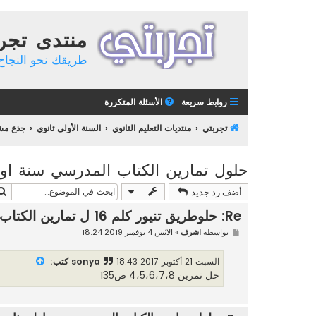
منتدى تجر
طريقك نحو النجاح 
روابط سريعة
الأسئلة المتكررة
تجربتي
منتديات التعليم الثانوي
السنة الأولى ثانوي
جذع مشت
حلول تمارين الكتاب المدرسي سنة اول
أضف رد جديد
Re: حلوطريق تنيور كلم 16 ل تمارين الكتاب المدرسي سنة اولى ثانوي
م
بواسطة
اشرف
»
الاثنين 4 نوفمبر 2019 18:24
ش
ا
ر
السبت 21 أكتوبر 2017 18:43
sonya كتب:
ك
حل تمرين 4،5،6،7،8 ص135
ة