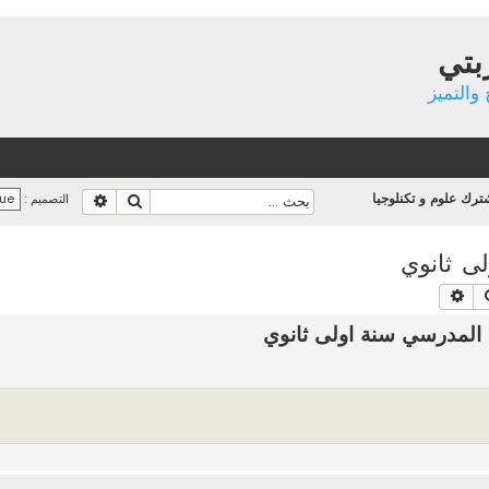
بتي
والتميز
رك علوم و تكنلوجيا
بحث
بحث متقدم
التصميم :
ى ثانوي
بحث
بحث متقدم