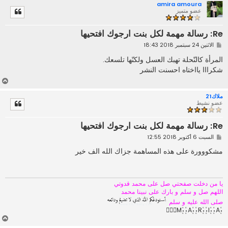
amira amoura
ل
عضو متميز
ى
Re: رسالة مهمة لكل بنت ارجوك افتحيها
م
الاثنين 24 سبتمبر 2018 18:43
ش
ا
المرأة كالنّحلة تهبك العسل ولكنّها تلسعك.
ر
شكرااا يااختاه احسنت النشر
ك
ة
أ
ع
ملاك21
ل
عضو نشيط
ى
Re: رسالة مهمة لكل بنت ارجوك افتحيها
م
السبت 6 أكتوبر 2018 12:55
ش
ا
مشكووورة على هذه المساهمة جزاك الله الف خير
ر
ك
ة
يا من دخلت صفحتي صل على محمد قدوتي
اللهم صل و سلم و بارك على نبينا محمد
صلى الله عليه و سلم
۰۪۫M۪۫۰۰۪۫A۪۫۰۰۪۫R۪۫۰۰۪۫I۪۫۰۰۪۫A۪۫۰
أ
ع