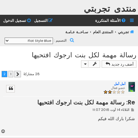
منتدى تجربتي
الأسئلة المتكررة
التسجيل
تسجيل الدخول
تجربتي
المنتدى العام
سـاحــة عـامـة
ب
التصميم :
ح
رسالة مهمة لكل بنت ارجوك افتحيها
ث
أضف رد جديد
28 مشاركةً
2
1
السابق
أمل أمل
عضو فعال
Re: رسالة مهمة لكل بنت ارجوك افتحيها
م
الثلاثاء 14 أوت 2018 11:07
ش
ا
شكرا بارك الله فيكم
ر
ك
ة
أ
ع