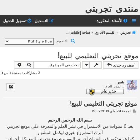
منتدى تجربتي
الأسئلة المتكررة
التسجيل
تسجيل الدخول
تجربتي
القسم الاداري
ساحة إعلانات الإدارة
ب
التصميم :
ح
موقع تجربتي التعليمي للبيع!
ث
بحث
بحث متقد
أضف رد جديد
3 مشاركات • صفحة
1
من
1
ياسر
.: المدير العام :.
موقع تجربتي التعليمي للبيع!
م
الجمعة 24 ماي 2019 19:18
ش
ا
بسم الله الرحمن الرحيم
ر
بعد 6 سنوات من الاستمرار في نشر العلم والمعرفة على موقع تجربتي
ك
ة
أترك المشروع لغيري ليكمل المشوار
كما هو مذكور في العنوان أعرض اليوم مشروع تجربتي للبيع بكل أجزائه: