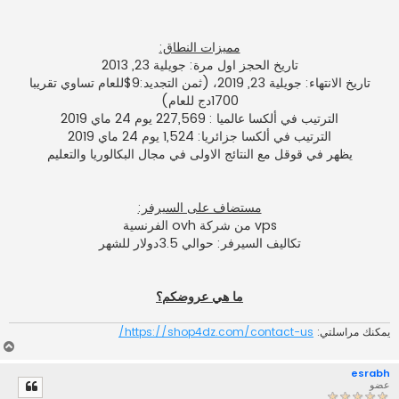
مميزات النطاق:
تاريخ الحجز اول مرة: جويلية 23, 2013
تاريخ الانتهاء: جويلية 23, 2019، (ثمن التجديد:9$للعام تساوي تقريبا
1700دج للعام)
الترتيب في ألكسا عالميا : 227,569 يوم 24 ماي 2019
الترتيب في ألكسا جزائريا: 1,524 يوم 24 ماي 2019
يظهر في قوقل مع النتائج الاولى في مجال البكالوريا والتعليم
مستضاف على السيرفر:
vps من شركة ovh الفرنسية
تكاليف السيرفر: حوالي 3.5دولار للشهر
ما هي عروضكم؟
يمكنك مراسلتي:
https://shop4dz.com/contact-us/
أ
ع
esrabh
ل
عضو
ى