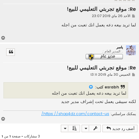
Re: موقع تجربتي التعليمي للبيع!
م
الأحد 26 ماي 2019 23:07
ش
ا
لما تريد بيعه دعه يعمل انك تعبت من اجله
ر
ك
ة
أ
ع
ياسر
ل
.: المدير العام :.
ى
Re: موقع تجربتي التعليمي للبيع!
م
الخميس 30 ماي 2019 13:11
ش
ا
ر
esrabh
كتب:
ك
لما تريد بيعه دعه يعمل انك تعبت من اجله
ة
لكنه سيبقى يعمل تحت إشراف مدير جديد
يمكنك مراسلتي:
https://shop4dz.com/contact-us/
أ
ع
أضف رد جديد
ل
ى
3 مشاركات • صفحة
1
من
1