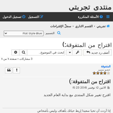
منتدى تجربتي
الأسئلة المتكررة
التسجيل
تسجيل الدخول
تجربتي
القسم الاداري
سجلّ الإقتراحات
ب
التصميم :
ح
اقتراح من المتفوقة:)
ث
بحث
بحث متقد
أضف رد جديد
3 مشاركات • صفحة
1
من
1
المتفوقة
عضو متميز
اقتراح من المتفوقة:)
م
الاثنين 12 نوفمبر 2018 15:23
ش
ا
اقترح تغيير شكل المنتدى مع بداية العام الجديد
ر
ك
ة
إذا أردت أن تحيا سعيدا إربط حياتك بأهداف وليس بأشخاص