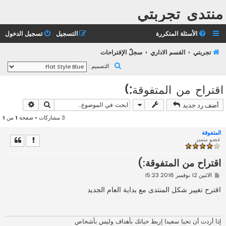
منتدى تجربتي
الأسئلة المتكررة
التسجيل
تسجيل الدخول
تجربتي
القسم الاداري
سجلّ الإقتراحات
ب
التصميم :
ح
اقتراح من المتفوقة:)
ث
بحث
بحث متقد
أضف رد جديد
3 مشاركات • صفحة
1
من
1
المتفوقة
عضو متميز
اقتراح من المتفوقة:)
م
الاثنين 12 نوفمبر 2018 15:23
ش
ا
اقترح تغيير شكل المنتدى مع بداية العام الجديد
ر
ك
ة
إذا أردت أن تحيا سعيدا إربط حياتك بأهداف وليس بأشخاص