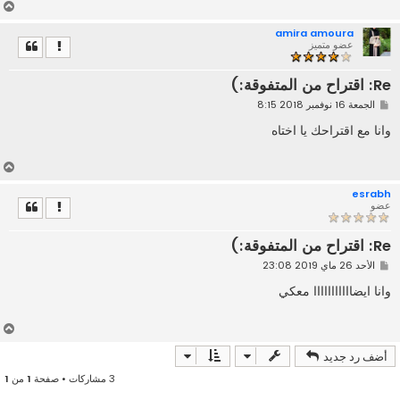
أ
ع
amira amoura
ل
عضو متميز
ى
Re: اقتراح من المتفوقة:)
م
الجمعة 16 نوفمبر 2018 8:15
ش
ا
وانا مع اقتراحك يا اختاه
ر
ك
ة
أ
ع
esrabh
ل
عضو
ى
Re: اقتراح من المتفوقة:)
م
الأحد 26 ماي 2019 23:08
ش
ا
وانا ايضااااااااااا معكي
ر
ك
ة
أ
ع
أضف رد جديد
ل
ى
3 مشاركات • صفحة
1
من
1