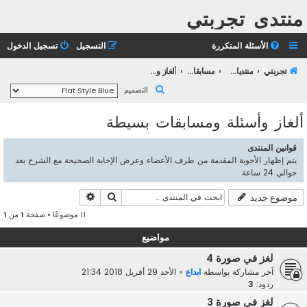
منتدى تجربتي
الأسئلة المتكررة
التسجيل
تسجيل الدخول
تجربتي
منتديات التعليم الثانوي
مسابقات تجربتــي
ألغاز وأسئلة ومسابقات بسيطة
ب
التصميم :
ح
ألغاز وأسئلة ومسابقات بسيطة
ث
قوانين المنتدى
يتم إظهار الأجوبة المقدمة من طرف الأعضاء وعرض الإجابة الصحيحة مع الشرح بعد
حوالي 24 ساعة
بحث
بحث متقدم
موضوع جديد
11 موضوعًا • صفحة
1
من
1
مواضيع
لغز في صورة 4
آخر مشاركة بواسطة
ابداع
«
الأحد 29 أفريل 2018 21:34
ردود:
3
لغز في صورة 3