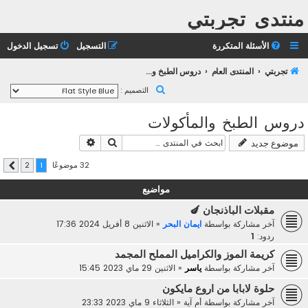
منتدى تجربتي
الأسئلة المتكررة
التسجيل
تسجيل الدخول
تجربتي
المنتدى العام
دروس الطبخ والمأكولات
ب
التصميم :
ح
دروس الطبخ والمأكولات
ث
بحث
بحث متقدم
موضوع جديد
32 موضوعًا
2
1
التالي
مواضيع
مقبلات الباذنجان 🍆
آخر مشاركة بواسطة
ايمان البحر
«
الاثنين 8 أفريل 2024 17:36
ردود:
1
كريمة الموز والكراميل المملح المجمد
آخر مشاركة بواسطة
ياسر
«
الاثنين 29 ماي 2023 15:45
حلوة لابابا من اروع مايكون
آخر مشاركة بواسطة
أم آية
«
الثلاثاء 9 ماي 2023 23:33