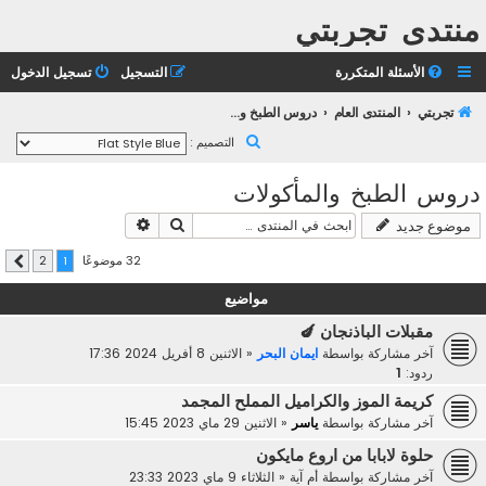
منتدى تجربتي
الأسئلة المتكررة
التسجيل
تسجيل الدخول
تجربتي
المنتدى العام
دروس الطبخ والمأكولات
ب
التصميم :
ح
دروس الطبخ والمأكولات
ث
بحث
بحث متقدم
موضوع جديد
32 موضوعًا
2
1
التالي
مواضيع
مقبلات الباذنجان 🍆
آخر مشاركة بواسطة
ايمان البحر
«
الاثنين 8 أفريل 2024 17:36
ردود:
1
كريمة الموز والكراميل المملح المجمد
آخر مشاركة بواسطة
ياسر
«
الاثنين 29 ماي 2023 15:45
حلوة لابابا من اروع مايكون
آخر مشاركة بواسطة
أم آية
«
الثلاثاء 9 ماي 2023 23:33