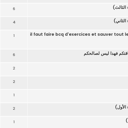
الثالث)
6
الثاني)
4
il faut faire bcq d'exercices et sauver tout les s
1
طاقتكم فهدا ليس لصالحكم
6
2
2
1
الأول)
2
)
1