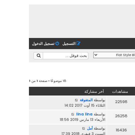
التسجيل
تسجيل الدخول
18 موضوعًا • صفحة
1
من
1
مشاهدات
آخر مشاركة
بواسطة
المتفوقة
22598
الثلاثاء 15 أوت 2017 14:02
بواسطة
lina lina
26258
الأربعاء 13 مارس 2019 18:56
بواسطة
أمل
16436
السبت 3 فيفري 2018 17:39