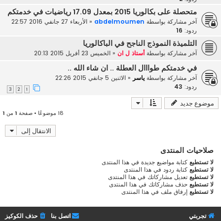
متحصلة على بكالوريا 2015 بمعدل 17.09 رياضيات في خدمتكم
آخر مشاركة بواسطة
abdelmoumen
«
الأربعاء 27 جانفي 2016 22:57
ردود:
16
التلميذة النموذج الناجح في الباكالوريا
آخر مشاركة بواسطة
أستاذ ل ان
«
الخميس 23 أفريل 2015 20:13
في خدمتكم طوااال العطلة .. ان شاء الله ..
آخر مشاركة بواسطة
ياسر
«
الاثنين 5 جانفي 2015 22:26
ردود:
43
3
2
1
موضوع جديد
18 موضوعًا • صفحة
1
من
1
الانتقال إلى
صلاحيات المنتدى
لا تستطيع
كتابة مواضيع جديدة في هذا المنتدى
لا تستطيع
كتابة ردود في هذا المنتدى
لا تستطيع
تعديل مشاركاتك في هذا المنتدى
لا تستطيع
حذف مشاركاتك في هذا المنتدى
لا تستطيع
إرفاق ملف في هذا المنتدى
تجربتي
اتصل بنا
حذف الكوكيز