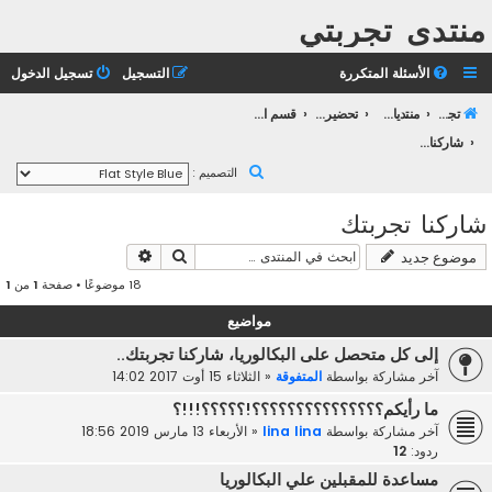
منتدى تجربتي
الأسئلة المتكررة
التسجيل
تسجيل الدخول
تجربتي
منتديات التعليم الثانوي
تحضير بكالوريا 2023
قسم التوجيه و الإرشاد
شاركنا تجربتك
ب
التصميم :
ح
شاركنا تجربتك
ث
بحث
بحث متقدم
موضوع جديد
18 موضوعًا • صفحة
1
من
1
مواضيع
إلى كل متحصل على البكالوريا، شاركنا تجربتك..
آخر مشاركة بواسطة
المتفوقة
«
الثلاثاء 15 أوت 2017 14:02
ما رأيكم؟؟؟؟؟؟؟؟؟؟؟؟؟؟؟!؟؟؟؟؟!!!؟
آخر مشاركة بواسطة
lina lina
«
الأربعاء 13 مارس 2019 18:56
ردود:
12
مساعدة للمقبلين علي البكالوريا