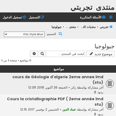
منتدى تجربتي
الأسئلة المتكررة
التسجيل
تسجيل الدخول
تجربتي
منتديات التعليم الثانوي
منتدى التعليم الجامعي
جيولوجيا
ب
التصميم :
ح
جيولوجيا
ث
بحث
بحث متقدم
موضوع جديد
6 مواضيع • صفحة
1
من
1
مواضيع
cours de Géologie d'algerie 2eme annee lmd
(stu)
آخر مشاركة بواسطة
زائر
«
الجمعة 26 أكتوبر 2018 12:08
ردود:
2
Cours la cristallographie PDF ( 2eme année lmd
stu)
آخر مشاركة بواسطة
عماد الدين
«
الخميس 2 نوفمبر 2017 12:15
ردود:
2