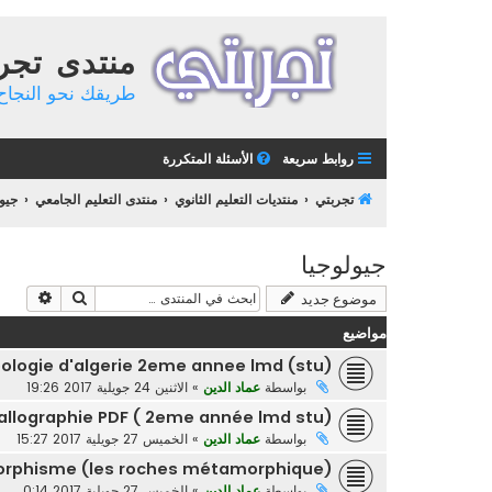
منتدى تجر
طريقك نحو النجاح 
روابط سريعة
الأسئلة المتكررة
تجربتي
منتديات التعليم الثانوي
منتدى التعليم الجامعي
جيو
جيولوجيا
بحث
بحث م
موضوع جديد
مواضيع
ologie d'algerie 2eme annee lmd (stu)
بواسطة
عماد الدين
»
الاثنين 24 جويلية 2017 19:26
tallographie PDF ( 2eme année lmd stu)
بواسطة
عماد الدين
»
الخميس 27 جويلية 2017 15:27
rphisme (les roches métamorphique)
بواسطة
عماد الدين
»
الخميس 27 جويلية 2017 0:14