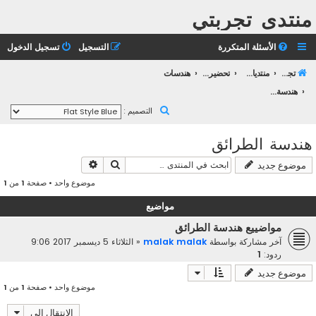
منتدى تجربتي
الأسئلة المتكررة
التسجيل
تسجيل الدخول
تجربتي
منتديات التعليم الثانوي
تحضير بكالوريا 2023
هندسات
هندسة الطرائق
ب
التصميم :
ح
هندسة الطرائق
ث
بحث
بحث متقدم
موضوع جديد
موضوع واحد • صفحة
1
من
1
مواضيع
مواضييع هندسة الطرائق
آخر مشاركة بواسطة
malak malak
«
الثلاثاء 5 ديسمبر 2017 9:06
ردود:
1
موضوع جديد
موضوع واحد • صفحة
1
من
1
الانتقال إلى