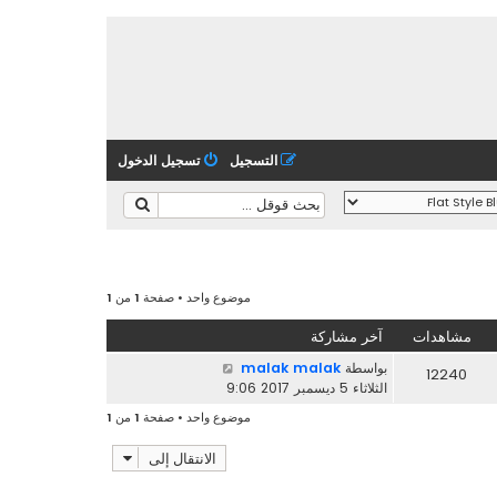
التسجيل
تسجيل الدخول
موضوع واحد • صفحة
1
من
1
مشاهدات
آخر مشاركة
بواسطة
malak malak
12240
الثلاثاء 5 ديسمبر 2017 9:06
موضوع واحد • صفحة
1
من
1
الانتقال إلى