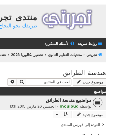
منتدى تجر
طريقك نحو النجاح 
روابط سريعة
الأسئلة المتكررة
تجربتي
منتديات التعليم الثانوي
تحضير بكالوريا 2023
هند
هندسة الطرائق
بحث
بحث م
موضوع جديد
مواضيع
مواضييع هندسة الطرائق
بواسطة
mouloud
»
الخميس 26 مارس 2015 13:11
موضوع جديد
العودة إلى فهرس المنتدى