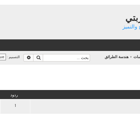
بتي
والتميز
سات
هندسة الطرائق
بحث
بحث متقدم
التصميم :
تقدم
ردود
1