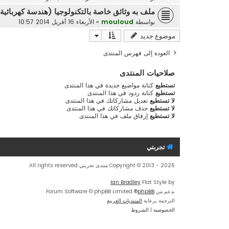
ملف به وثائق خاصة بالتكنولوجيا (هندسة كهربائية و
بواسطة
mouloud
»
الأربعاء 16 أفريل 2014 10:57
موضوع جديد
العودة إلى فهرس المنتدى
صلاحيات المنتدى
تستطيع
كتابة مواضيع جديدة في هذا المنتدى
تستطيع
كتابة ردود في هذا المنتدى
لا تستطيع
تعديل مشاركاتك في هذا المنتدى
لا تستطيع
حذف مشاركاتك في هذا المنتدى
لا تستطيع
إرفاق ملف في هذا المنتدى
تجربتي
Copyright © 2013 - 2026 منتدى تجربتي All rights reserved.
Ian Bradley
Flat Style by
بدعم من
phpBB
® Forum Software © phpBB Limited
الترجمة برعاية
المنتديات العربية
الخصوصية
|
الشروط