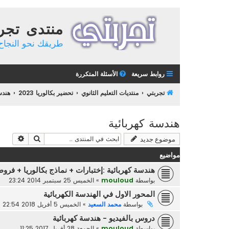
منتدى تجر
طريقك نحو النجاح 
روابط سريعة
الأسئلة المتكررة
تجربتي
منتديات التعليم الثانوي
تحضير بكالوريا 2023
هند
هندسة كهربائية
بحث
بحث م
موضوع جديد
مواضيع
هندسة كهربائية :إختبارات + نماذج بكالوريا + فرو
بواسطة
mouloud
»
الخميس 25 سبتمبر 2014 23:24
المحور الاول في الهندسة الكهربائية
بواسطة
محمد السعيد
»
الخميس 5 أفريل 2018 22:54
دروس بالفيديو - هندسة كهربائية
بواسطة
mouloud
»
الجمعة 28 أفريل 2017 11:25