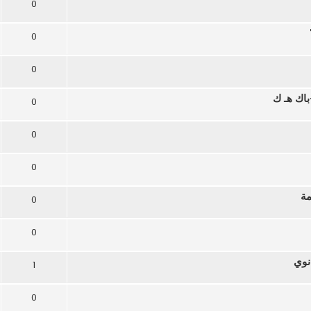
0
0
0
اك هـ ك
0
0
0
مة
0
0
1
0