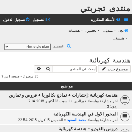
منتدى تجربتي
الأسئلة المتكررة
التسجيل
تسجيل الدخول
تجربتي
منتديات التعليم الثانوي
تحضير بكالوريا 2023
هندسات
هندسة كهربائية
ب
التصميم :
ح
هندسة كهربائية
ث
بحث
بحث متقدم
موضوع جديد
23 موضوعًا • صفحة
1
من
1
مواضيع
هندسة كهربائية :إختبارات + نماذج بكالوريا + فروض و تمارين
آخر مشاركة بواسطة
خيرالدين
«
السبت 13 أكتوبر 2018 17:14
ردود:
2
المحور الاول في الهندسة الكهربائية
آخر مشاركة بواسطة
محمد السعيد
«
الخميس 5 أفريل 2018 22:54
دروس بالفيديو - هندسة كهربائية