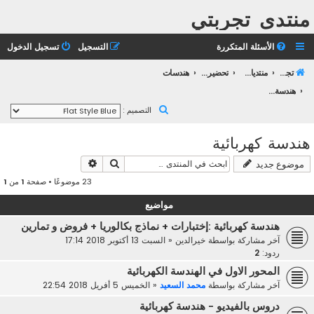
منتدى تجربتي
الأسئلة المتكررة
التسجيل
تسجيل الدخول
تجربتي
منتديات التعليم الثانوي
تحضير بكالوريا 2023
هندسات
هندسة كهربائية
ب
التصميم :
ح
هندسة كهربائية
ث
بحث
بحث متقدم
موضوع جديد
23 موضوعًا • صفحة
1
من
1
مواضيع
هندسة كهربائية :إختبارات + نماذج بكالوريا + فروض و تمارين
آخر مشاركة بواسطة
خيرالدين
«
السبت 13 أكتوبر 2018 17:14
ردود:
2
المحور الاول في الهندسة الكهربائية
آخر مشاركة بواسطة
محمد السعيد
«
الخميس 5 أفريل 2018 22:54
دروس بالفيديو - هندسة كهربائية