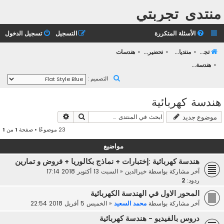
منتدى تجربتي
الأسئلة المتكررة
التسجيل
تسجيل الدخول
تجربتي
منتديات التعليم الثانوي
تحضير بكالوريا 2023
هندسات
هندسة كهربائية
ب
التصميم :
ح
هندسة كهربائية
ث
بحث
بحث متقدم
موضوع جديد
23 موضوعًا • صفحة
1
من
1
مواضيع
هندسة كهربائية :إختبارات + نماذج بكالوريا + فروض و تمارين
آخر مشاركة بواسطة
خيرالدين
«
السبت 13 أكتوبر 2018 17:14
ردود:
2
المحور الاول في الهندسة الكهربائية
آخر مشاركة بواسطة
محمد السعيد
«
الخميس 5 أفريل 2018 22:54
دروس بالفيديو - هندسة كهربائية