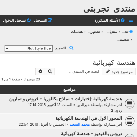
منتدى تجربتي
الأسئلة المتكررة
التسجيل
تسجيل الدخول
تجربتي
منتديات التعليم الثانوي
تحضير بكالوريا 2023
هندسات
هندسة كهربائية
ب
التصميم :
ح
هندسة كهربائية
ث
بحث
بحث متقدم
موضوع جديد
23 موضوعًا • صفحة
1
من
1
مواضيع
هندسة كهربائية :إختبارات + نماذج بكالوريا + فروض و تمارين
آخر مشاركة بواسطة
خيرالدين
«
السبت 13 أكتوبر 2018 17:14
ردود:
2
المحور الاول في الهندسة الكهربائية
آخر مشاركة بواسطة
محمد السعيد
«
الخميس 5 أفريل 2018 22:54
دروس بالفيديو - هندسة كهربائية