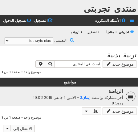
منتدى تجربتي
الأسئلة المتكررة
التسجيل
تسجيل الدخول
تجربتي
منتديات التعليم الثانوي
تحضير بكالوريا 2023
تربية بدنية
ب
التصميم :
ح
تربية بدنية
ث
بحث
بحث متقدم
موضوع جديد
موضوع واحد • صفحة
1
من
1
مواضيع
الرياضة
آخر مشاركة بواسطة
ايمان2
«
الاثنين 1 جانفي 2018 19:08
ردود:
9
موضوع جديد
موضوع واحد • صفحة
1
من
1
الانتقال إلى