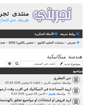
منتدى تجر
طريقك نحو النجاح 
روابط سريعة
الأسئلة المتكررة
تجربتي
منتديات التعليم الثانوي
تحضير بكالوريا 2023
هند
هندسة ميكانيكية
بحث
بحث م
موضوع جديد
مواضيع
حي العطري
بواسطة
عسلوني فارس
»
الثلاثاء 6 نوفمبر 2018 20:46
ارييد المساعدة في الميكانيك في اقرب وقت ارج
بواسطة
بشرى
»
الاثنين 29 فيفري 2016 9:24
اريد فروض او امتحانات او مواضيع تتعلق بالهندسة
بواسطة
بواسطة زائر
»
الثلاثاء 2 فيفري 2016 13:17