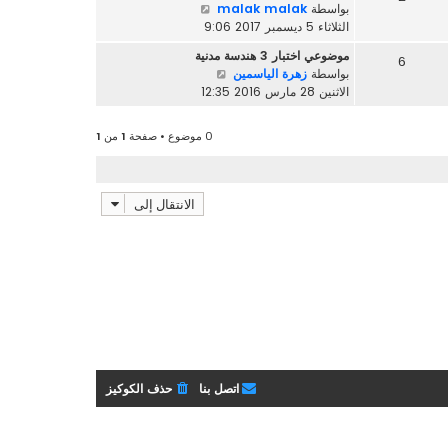
م
ش
بواسطة
malak malak
آ
ش
ا
الثلاثاء 5 ديسمبر 2017 9:06
خ
ا
ه
ر
موضوعي اختبار 3 هندسة مدنية
ر
6
د
م
ش
بواسطة
زهرة الياسمين
ك
آ
ش
ا
الاثنين 28 مارس 2016 12:35
ة
خ
ا
ه
ر
ر
د
م
0 موضوع • صفحة
1
من
1
ك
آ
ش
ة
خ
ا
ر
ر
م
الانتقال إلى
ك
ش
ة
ا
ر
ك
ة
اتصل بنا
حذف الكوكيز