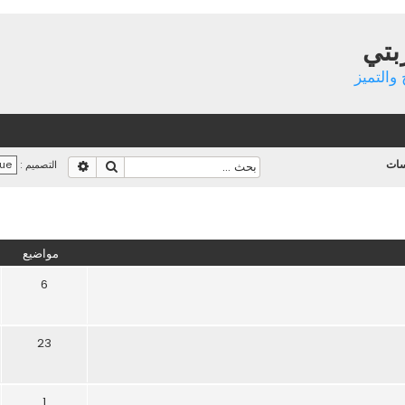
بتي
والتميز
سات
بحث
بحث متقدم
التصميم :
مواضيع
6
23
1