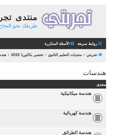
منتدى تجر
طريقك نحو النجاح 
روابط سريعة
الأسئلة المتكررة
تجربتي
منتديات التعليم الثانوي
تحضير بكالوريا 2023
هند
هندسات
منتدى
هندسة ميكانيكية
هندسة كهربائية
هندسة الطرائق