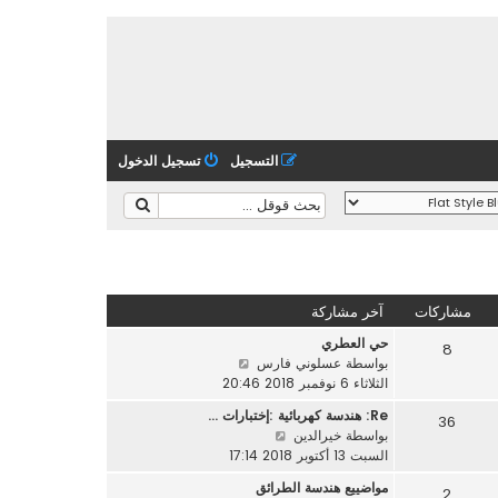
التسجيل
تسجيل الدخول
مشاركات
آخر مشاركة
حي العطري
8
ش
بواسطة
عسلوني فارس
ا
الثلاثاء 6 نوفمبر 2018 20:46
ه
Re: هندسة كهربائية :إختبارات …
36
د
ش
بواسطة
خيرالدين
آ
ا
السبت 13 أكتوبر 2018 17:14
خ
ه
ر
مواضييع هندسة الطرائق
2
د