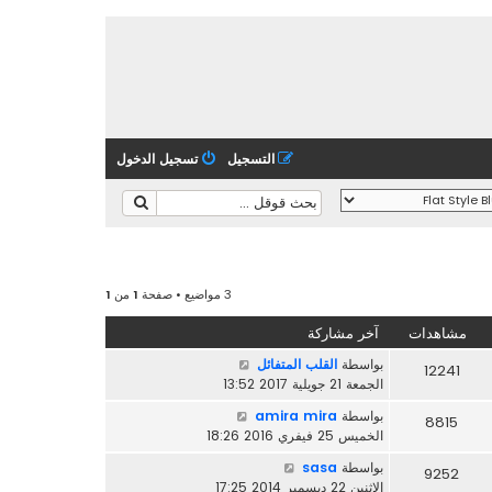
التسجيل
تسجيل الدخول
3 مواضيع • صفحة
1
من
1
مشاهدات
آخر مشاركة
بواسطة
القلب المتفائل
12241
الجمعة 21 جويلية 2017 13:52
بواسطة
amira mira
8815
الخميس 25 فيفري 2016 18:26
بواسطة
sasa
9252
الاثنين 22 ديسمبر 2014 17:25