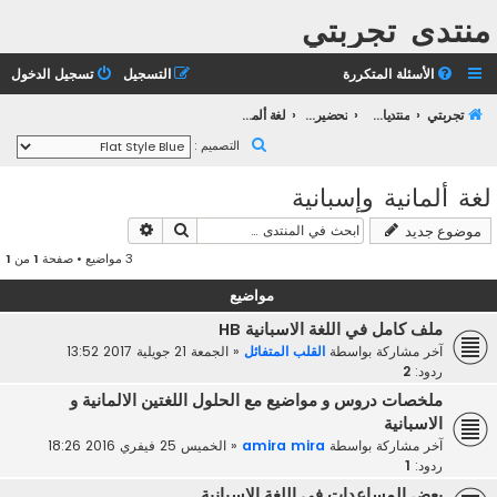
منتدى تجربتي
الأسئلة المتكررة
التسجيل
تسجيل الدخول
تجربتي
منتديات التعليم الثانوي
تحضير بكالوريا 2023
لغة ألمانية وإسبانية
ب
التصميم :
ح
لغة ألمانية وإسبانية
ث
بحث
بحث متقدم
موضوع جديد
3 مواضيع • صفحة
1
من
1
مواضيع
ملف كامل في اللغة الاسبانية HB
آخر مشاركة بواسطة
القلب المتفائل
«
الجمعة 21 جويلية 2017 13:52
ردود:
2
ملخصات دروس و مواضيع مع الحلول اللغتين الالمانية و
الاسبانية
آخر مشاركة بواسطة
amira mira
«
الخميس 25 فيفري 2016 18:26
ردود:
1
بعض المساعدات في اللغة الاسبانية