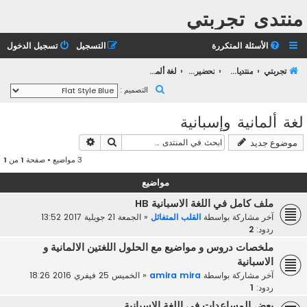
منتدى تجربتي
الأسئلة المتكررة
التسجيل
تسجيل الدخول
تجربتي
منتديات التعليم الثانوي
تحضير بكالوريا 2023
لغة ألمانية وإسبانية
ب
التصميم :
ح
لغة ألمانية وإسبانية
ث
بحث
بحث متقدم
موضوع جديد
3 مواضيع • صفحة
1
من
1
مواضيع
ملف كامل في اللغة الاسبانية HB
آخر مشاركة بواسطة
القلب المتفائل
«
الجمعة 21 جويلية 2017 13:52
ردود:
2
ملخصات دروس و مواضيع مع الحلول اللغتين الالمانية و
الاسبانية
آخر مشاركة بواسطة
amira mira
«
الخميس 25 فيفري 2016 18:26
ردود:
1
بعض المساعدات في اللغة الاسبانية