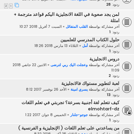
ردود:
28
2
1
لمن يجد صعوبة في اللغة الانجليزية اليكم قواعد مترجمة +
امثلة
آخر مشاركة بواسطة
القلب المتفائل
«
السبت 7 أفريل 2018 10:27
ردود:
1
حلول الكتاب المدرسي للعلميين
آخر مشاركة بواسطة
أمل
«
الثلاثاء 13 مارس 2018 18:26
ردود:
1
دروس الانجليزية
آخر مشاركة بواسطة
وعجلت اليك ربي لترضى
«
الاثنين 22 جانفي 2018
11:09
ردود:
2
لعبة لتطوير مستواك فالانجليزية
آخر مشاركة بواسطة
يسري امينة
«
الأحد 26 نوفمبر 2017 8:12
ردود:
13
كيف تتعلم لغة أجنبية بسرعة؟ تجربتي في تعلم اللغات
elmohtarf-dz
آخر مشاركة بواسطة
جوجو-جلنار
«
الخميس 8 جوان 2017 1:22
ردود:
1
من يساعدني على تعلم اللغات ( الإنجليزية و الفرنسية )
آخر مشاركة بواسطة
زهية
«
الثلاثاء 25 أكتوبر 2016 8:32