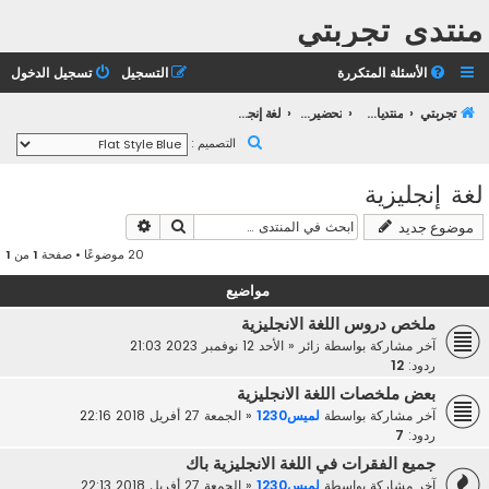
منتدى تجربتي
الأسئلة المتكررة
التسجيل
تسجيل الدخول
تجربتي
منتديات التعليم الثانوي
تحضير بكالوريا 2023
لغة إنجليزية
ب
التصميم :
ح
لغة إنجليزية
ث
بحث
بحث متقدم
موضوع جديد
20 موضوعًا • صفحة
1
من
1
مواضيع
ملخص دروس اللغة الانجليزية
آخر مشاركة بواسطة
زائر
«
الأحد 12 نوفمبر 2023 21:03
ردود:
12
بعض ملخصات اللغة الانجليزية
آخر مشاركة بواسطة
لميس1230
«
الجمعة 27 أفريل 2018 22:16
ردود:
7
جميع الفقرات في اللغة الانجليزية باك
آخر مشاركة بواسطة
لميس1230
«
الجمعة 27 أفريل 2018 22:13